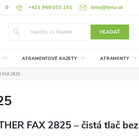
+421 948 015 251
tinta@tinta.sk
O nás
Často kladené otázky
Ako nakupovať
Ochrana osobn
HĽADAŤ
ATRAMENTOVÉ KAZETY
ATRAMENTY
 FAX 2825
25
OTHER FAX 2825 – čistá tlač b