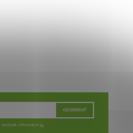
ODOBERAŤ
 noviniek. Informácie
tu
.