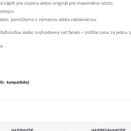
á náplň pre úsporu alebo originál pre maximálnu istotu.
estojov.
edelo, pomôžeme s výmenou alebo reklamáciou.
 výťažnosťou alebo zvýhodnený set farieb – znížite cenu za jednu 
e.
0)- kompatibilný
NAJDRAHŠIE
NAJPREDÁVANEJŠIE