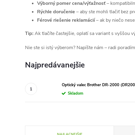
Výborný pomer cena/výťažnosť
– kompatibiln
Rýchle doručenie
– aby ste mohli tlačiť bez pr
Férové riešenie reklamácií
– ak by niečo nes
Tip:
Ak tlačíte častejšie, oplatí sa variant s vyššou
Nie ste si istý výberom? Napíšte nám – radi poradím
Najpredávanejšie
Optický valec Brother DR-2000 (DR200
Skladom
R
NAJLACNEJŠIE