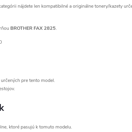
 kategórii nájdete len kompatibilné a originálne tonery/kazety urč
arňou
BROTHER FAX 2825
.
0
í určených pre tento model.
estojov.
k
lne, ktoré pasujú k tomuto modelu.