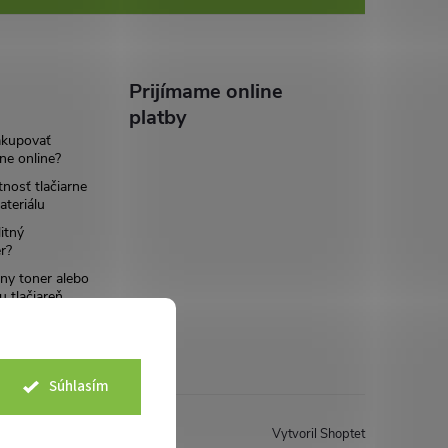
Prijímame online
platby
akupovať
ne online?
tnosť tlačiarne
teriálu
itný
r?
ny toner alebo
u tlačiareň
Súhlasím
Vytvoril Shoptet