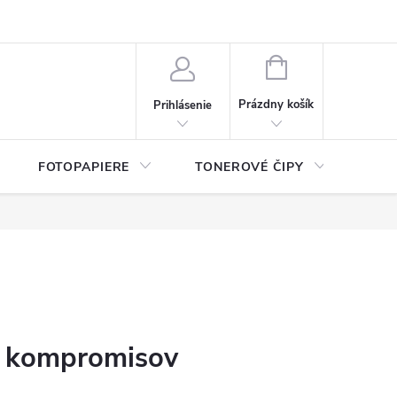
ý údajov (GDPR)
Moja objednávka
NÁKUPNÝ
KOŠÍK
Prázdny košík
Prihlásenie
FOTOPAPIERE
TONEROVÉ ČIPY
ČIS
ez kompromisov