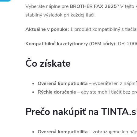
Vyberáte náplne pre
BROTHER FAX 2825
? V tejto
stabilný výsledok pri každej tlači.
Aktuálne v ponuke:
1 produkt kompatibilný s tlači
Kompatibilné kazety/tonery (OEM kódy):
DR-200
Čo získate
Overená kompatibilita
– vyberáte len z nápln
Rýchle doručenie
– aby ste mohli tlačiť bez pr
Prečo nakúpiť na TINTA.s
Overená kompatibilita
– zobrazujeme len náp