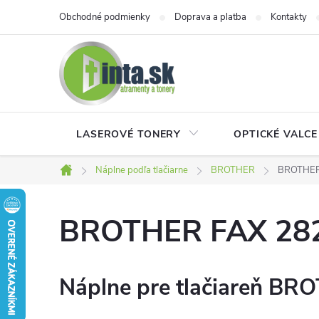
Prejsť
Obchodné podmienky
Doprava a platba
Kontakty
na
obsah
LASEROVÉ TONERY
OPTICKÉ VALCE
Náplne podľa tlačiarne
BROTHER
BROTHER
Domov
BROTHER FAX 28
Náplne pre tlačiareň BR