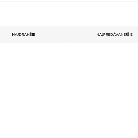
NAJDRAHŠIE
NAJPREDÁVANEJŠIE
–17 %
ia spokojnosti
€19,90
ený produkt