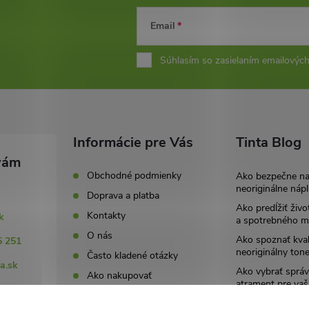
Email
Súhlasím so zasielaním emailových
Informácie pre Vás
Tinta Blog
Obchodné podmienky
Ako bezpečne n
neoriginálne nápl
Doprava a platba
Ako predĺžiť živo
Kontakty
k
a spotrebného ma
O nás
Ako spoznať kval
5 251
neoriginálny tone
Často kladené otázky
a.sk
Ako vybrať správ
Ako nakupovať
atrament pre vaš
251
Ochrana osobný údajov
Archív
(GDPR)