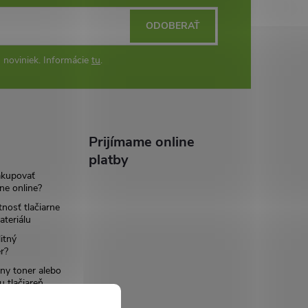
ODOBERAŤ
 noviniek. Informácie
tu
.
Prijímame online
platby
akupovať
ne online?
tnosť tlačiarne
teriálu
itný
r?
ny toner alebo
u tlačiareň