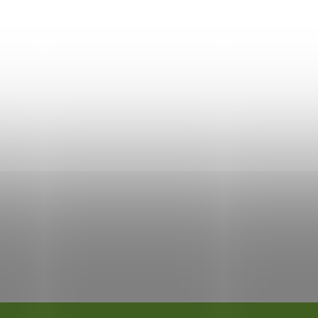
 HP CF226X - kompatibilný
50
DO KOŠÍKA
adom