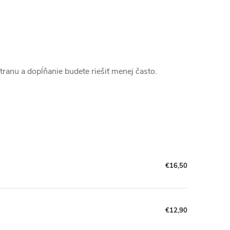
stranu a dopĺňanie budete riešiť menej často.
€16,50
€12,90