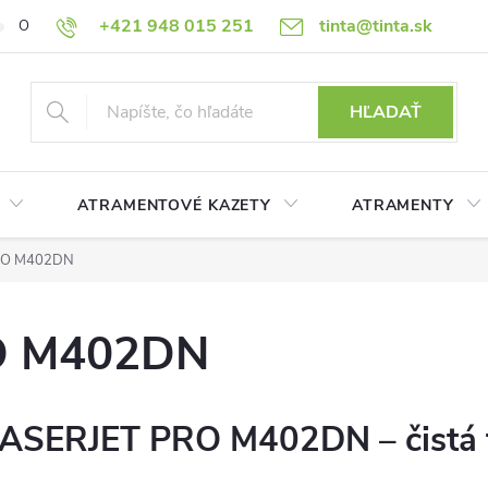
+421 948 015 251
tinta@tinta.sk
O nás
Často kladené otázky
Ako nakupovať
Ochrana osobn
HĽADAŤ
ATRAMENTOVÉ KAZETY
ATRAMENTY
RO M402DN
O M402DN
 LASERJET PRO M402DN – čistá 