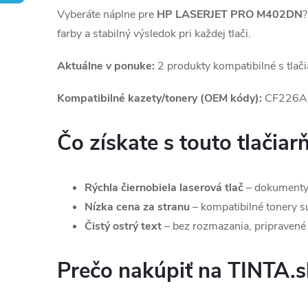
Vyberáte náplne pre
HP LASERJET PRO M402DN
?
farby a stabilný výsledok pri každej tlači.
Aktuálne v ponuke:
2 produkty kompatibilné s tlač
Kompatibilné kazety/tonery (OEM kódy):
CF226A,
Čo získate s touto tlačiar
Rýchla čiernobiela laserová tlač
– dokumenty,
Nízka cena za stranu
– kompatibilné tonery sú 
Čistý ostrý text
– bez rozmazania, pripravené 
Prečo nakúpiť na TINTA.s