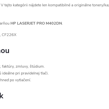
 V tejto kategórii nájdete len kompatibilné a originálne tonery/k
iarňou
HP LASERJET PRO M402DN
.
 CF226X
ňou
 faktúry, zmluvy, štúdium.
ideálne pri pravidelnej tlači.
hneď po vytlačení.
k