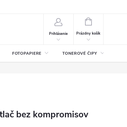
ý údajov (GDPR)
Moja objednávka
NÁKUPNÝ
KOŠÍK
Prázdny košík
Prihlásenie
FOTOPAPIERE
TONEROVÉ ČIPY
ČIS
tlač bez kompromisov