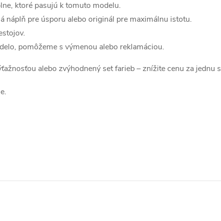
lne, ktoré pasujú k tomuto modelu.
á náplň pre úsporu alebo originál pre maximálnu istotu.
estojov.
edelo, pomôžeme s výmenou alebo reklamáciou.
 výťažnosťou alebo zvýhodnený set farieb – znížite cenu za jednu 
e.