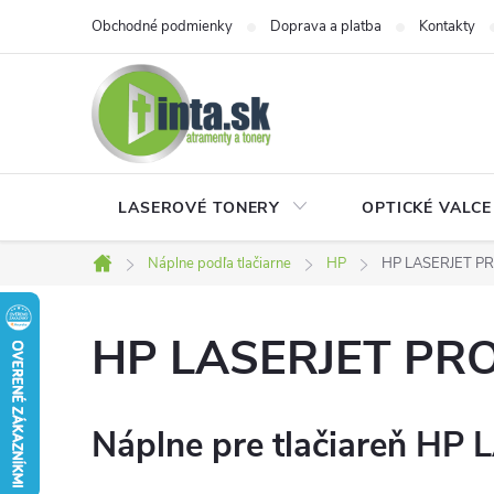
Prejsť
Obchodné podmienky
Doprava a platba
Kontakty
na
obsah
LASEROVÉ TONERY
OPTICKÉ VALCE
Náplne podľa tlačiarne
HP
HP LASERJET P
Domov
HP LASERJET PR
Náplne pre tlačiareň HP