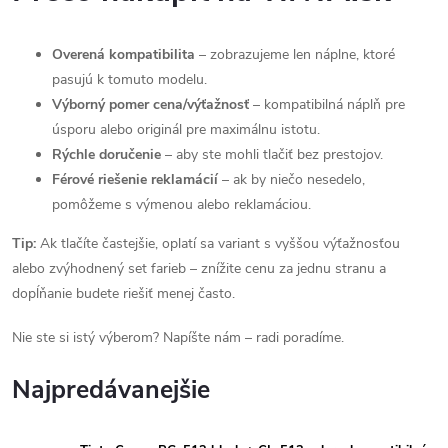
Overená kompatibilita
– zobrazujeme len náplne, ktoré
pasujú k tomuto modelu.
Výborný pomer cena/výťažnosť
– kompatibilná náplň pre
úsporu alebo originál pre maximálnu istotu.
Rýchle doručenie
– aby ste mohli tlačiť bez prestojov.
Férové riešenie reklamácií
– ak by niečo nesedelo,
pomôžeme s výmenou alebo reklamáciou.
Tip:
Ak tlačíte častejšie, oplatí sa variant s vyššou výťažnosťou
alebo zvýhodnený set farieb – znížite cenu za jednu stranu a
dopĺňanie budete riešiť menej často.
Nie ste si istý výberom? Napíšte nám – radi poradíme.
Najpredávanejšie