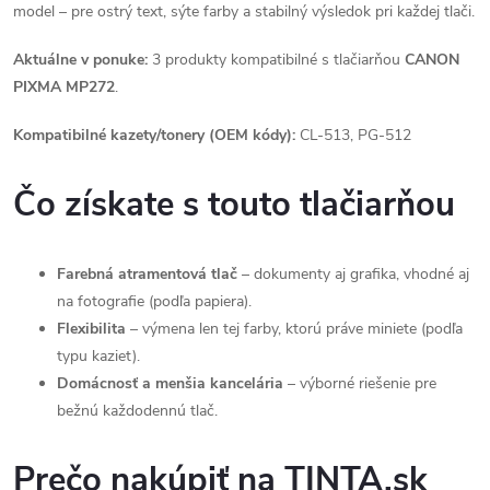
model – pre ostrý text, sýte farby a stabilný výsledok pri každej tlači.
Aktuálne v ponuke:
3 produkty kompatibilné s tlačiarňou
CANON
PIXMA MP272
.
Kompatibilné kazety/tonery (OEM kódy):
CL-513, PG-512
Čo získate s touto tlačiarňou
Farebná atramentová tlač
– dokumenty aj grafika, vhodné aj
na fotografie (podľa papiera).
Flexibilita
– výmena len tej farby, ktorú práve miniete (podľa
typu kaziet).
Domácnosť a menšia kancelária
– výborné riešenie pre
bežnú každodennú tlač.
Prečo nakúpiť na TINTA.sk