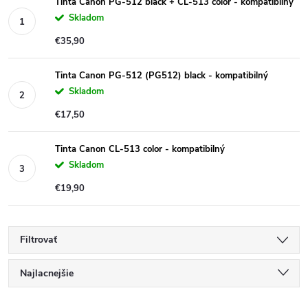
Tinta Canon PG-512 black + CL-513 color - kompatibilný
Skladom
€35,90
Tinta Canon PG-512 (PG512) black - kompatibilný
Skladom
€17,50
Tinta Canon CL-513 color - kompatibilný
Skladom
€19,90
Filtrovať
R
Najlacnejšie
Najdrahšie