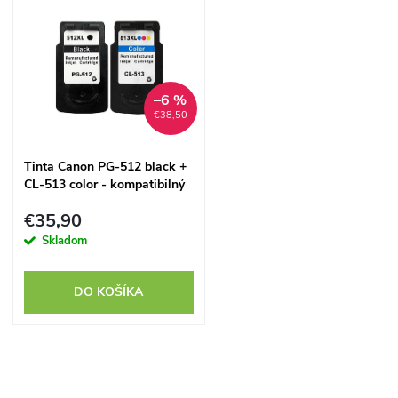
d
u
u
k
k
t
–6 %
€38,50
t
o
Tinta Canon PG-512 black +
o
CL-513 color - kompatibilný
v
v
€35,90
Skladom
DO KOŠÍKA
O