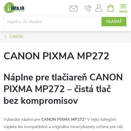
Prejsť
NÁKUPN
KOŠÍK
na
obsah
HĽADAŤ
CANON
CANON PIXMA MP272
Náplne pre tlačiareň CANON
PIXMA MP272 – čistá tlač
bez kompromisov
Vyberáte náplne pre
CANON PIXMA MP272
? V tejto kategórii
nájdete len kompatibilné a originálne tonery/kazety určené pre váš