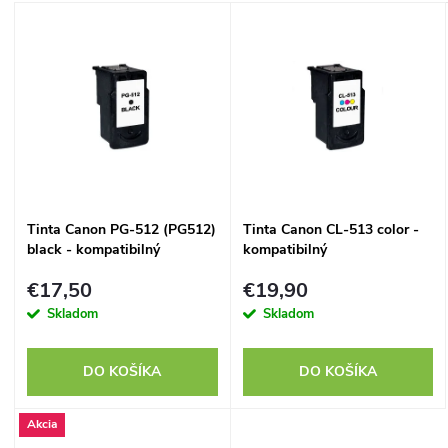
a
V
Najpredávanejšie
d
ý
Abecedne
e
p
n
i
i
s
Tinta Canon PG-512 (PG512)
Tinta Canon CL-513 color -
e
black - kompatibilný
kompatibilný
p
p
€17,50
€19,90
r
Skladom
Skladom
r
o
DO KOŠÍKA
DO KOŠÍKA
o
d
Akcia