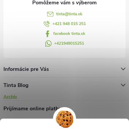
e
k
y
tinta
@
tinta.sk
v
+421 948 015 251
facebook tinta.sk
ý
+421948015251
p
i
s
Informácie pre Vás
u
Tinta Blog
Archív
Prijímame online platby