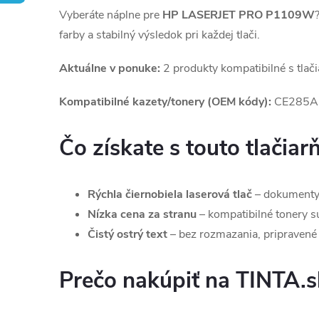
Vyberáte náplne pre
HP LASERJET PRO P1109W
farby a stabilný výsledok pri každej tlači.
Aktuálne v ponuke:
2 produkty kompatibilné s tlač
Kompatibilné kazety/tonery (OEM kódy):
CE285A
Čo získate s touto tlačiar
Rýchla čiernobiela laserová tlač
– dokumenty,
Nízka cena za stranu
– kompatibilné tonery sú 
Čistý ostrý text
– bez rozmazania, pripravené 
Prečo nakúpiť na TINTA.s