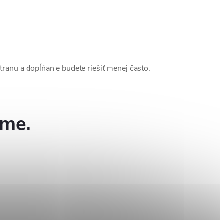
stranu a dopĺňanie budete riešiť menej často.
eme.