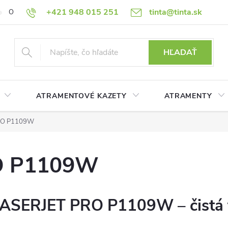
+421 948 015 251
tinta@tinta.sk
O nás
Často kladené otázky
Ako nakupovať
Ochrana osobn
HĽADAŤ
ATRAMENTOVÉ KAZETY
ATRAMENTY
RO P1109W
O P1109W
 LASERJET PRO P1109W – čistá 