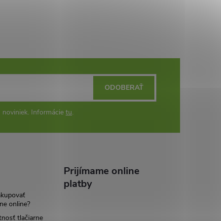
ODOBERAŤ
 noviniek. Informácie
tu
.
Prijímame online
platby
akupovať
ne online?
tnosť tlačiarne