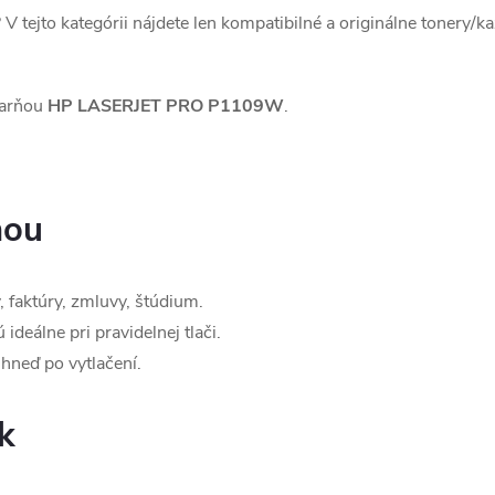
? V tejto kategórii nájdete len kompatibilné a originálne tonery/k
iarňou
HP LASERJET PRO P1109W
.
ňou
 faktúry, zmluvy, štúdium.
ideálne pri pravidelnej tlači.
hneď po vytlačení.
k