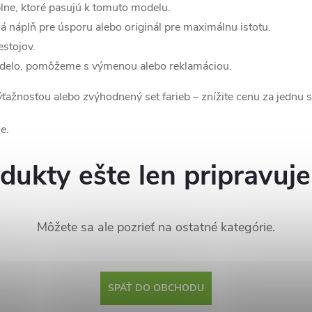
lne, ktoré pasujú k tomuto modelu.
á náplň pre úsporu alebo originál pre maximálnu istotu.
estojov.
edelo, pomôžeme s výmenou alebo reklamáciou.
 výťažnosťou alebo zvýhodnený set farieb – znížite cenu za jednu 
e.
dukty ešte len pripravuj
Môžete sa ale pozrieť na ostatné kategórie.
SPÄŤ DO OBCHODU