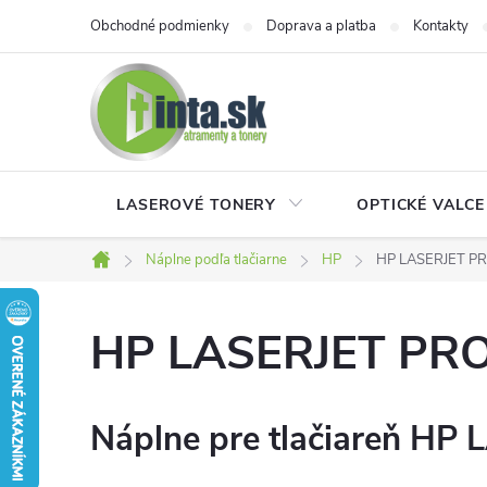
Prejsť
Obchodné podmienky
Doprava a platba
Kontakty
na
obsah
LASEROVÉ TONERY
OPTICKÉ VALCE
Náplne podľa tlačiarne
HP
HP LASERJET P
Domov
HP LASERJET PR
Náplne pre tlačiareň HP