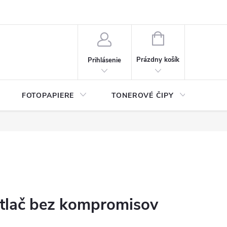
ý údajov (GDPR)
Moja objednávka
NÁKUPNÝ
KOŠÍK
Prázdny košík
Prihlásenie
FOTOPAPIERE
TONEROVÉ ČIPY
ČIS
tlač bez kompromisov