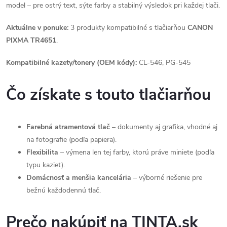
model – pre ostrý text, sýte farby a stabilný výsledok pri každej tlači.
Aktuálne v ponuke:
3 produkty kompatibilné s tlačiarňou
CANON
PIXMA TR4651
.
Kompatibilné kazety/tonery (OEM kódy):
CL-546, PG-545
Čo získate s touto tlačiarňou
Farebná atramentová tlač
– dokumenty aj grafika, vhodné aj
na fotografie (podľa papiera).
Flexibilita
– výmena len tej farby, ktorú práve miniete (podľa
typu kaziet).
Domácnosť a menšia kancelária
– výborné riešenie pre
bežnú každodennú tlač.
Prečo nakúpiť na TINTA.sk