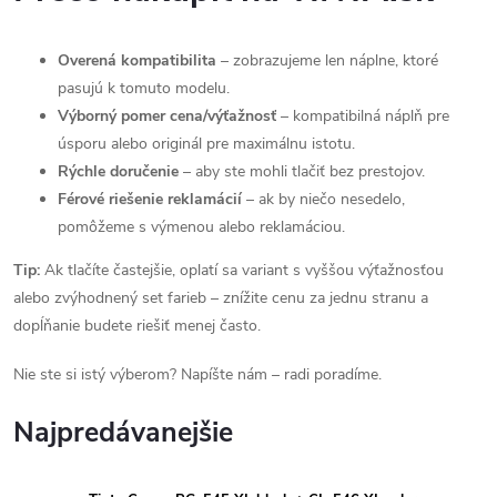
Overená kompatibilita
– zobrazujeme len náplne, ktoré
pasujú k tomuto modelu.
Výborný pomer cena/výťažnosť
– kompatibilná náplň pre
úsporu alebo originál pre maximálnu istotu.
Rýchle doručenie
– aby ste mohli tlačiť bez prestojov.
Férové riešenie reklamácií
– ak by niečo nesedelo,
pomôžeme s výmenou alebo reklamáciou.
Tip:
Ak tlačíte častejšie, oplatí sa variant s vyššou výťažnosťou
alebo zvýhodnený set farieb – znížite cenu za jednu stranu a
dopĺňanie budete riešiť menej často.
Nie ste si istý výberom? Napíšte nám – radi poradíme.
Najpredávanejšie