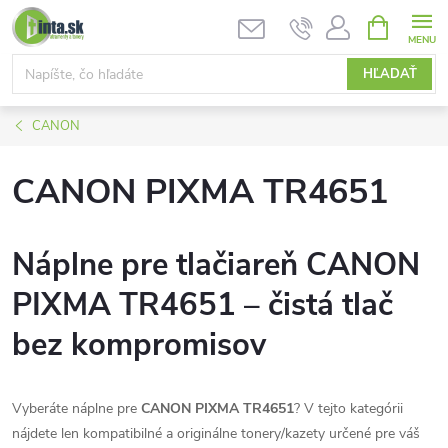
Prejsť
NÁKUPN
KOŠÍK
na
obsah
HĽADAŤ
CANON
CANON PIXMA TR4651
Náplne pre tlačiareň CANON
PIXMA TR4651 – čistá tlač
bez kompromisov
Vyberáte náplne pre
CANON PIXMA TR4651
? V tejto kategórii
nájdete len kompatibilné a originálne tonery/kazety určené pre váš