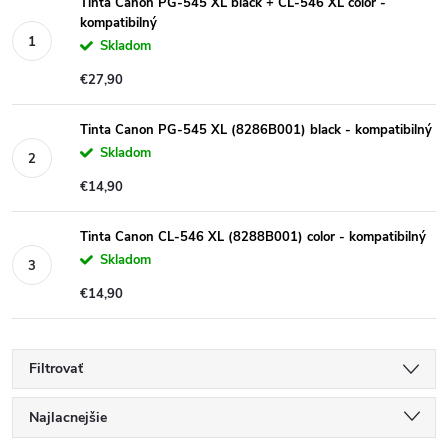
Tinta Canon PG-545 XL black + CL-546 XL color -
kompatibilný
Skladom
€27,90
Tinta Canon PG-545 XL (8286B001) black - kompatibilný
Skladom
€14,90
Tinta Canon CL-546 XL (8288B001) color - kompatibilný
Skladom
€14,90
Filtrovať
R
Najlacnejšie