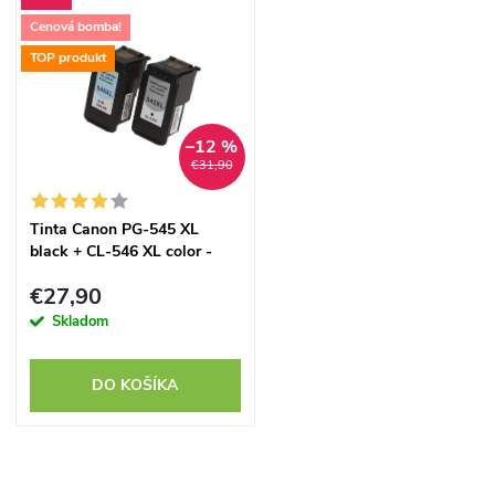
d
Cenová bomba!
u
TOP produkt
u
k
k
t
–12 %
€31,90
t
o
Tinta Canon PG-545 XL
o
black + CL-546 XL color -
v
kompatibilný
v
€27,90
Skladom
DO KOŠÍKA
O