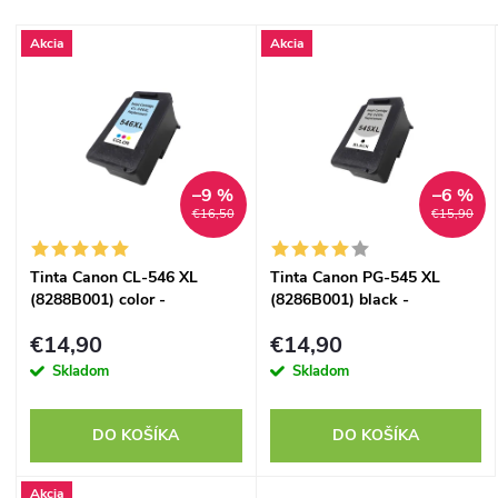
a
Najdrahšie
V
Akcia
Akcia
Najpredávanejšie
d
ý
Abecedne
e
p
n
–9 %
–6 %
i
€16,50
€15,90
i
s
Tinta Canon CL-546 XL
Tinta Canon PG-545 XL
e
(8288B001) color -
(8286B001) black -
p
kompatibilný
kompatibilný
p
€14,90
€14,90
r
Skladom
Skladom
r
o
DO KOŠÍKA
DO KOŠÍKA
o
d
Akcia