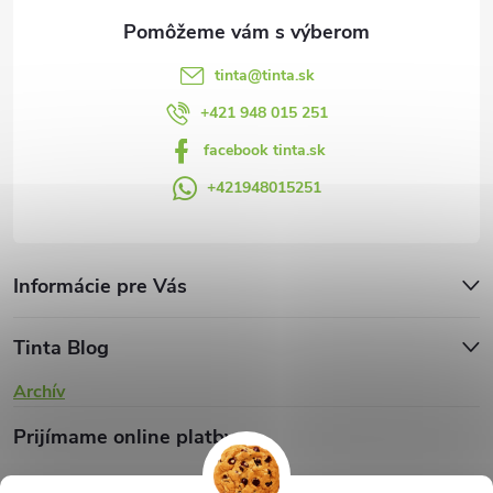
e
k
y
tinta
@
tinta.sk
v
+421 948 015 251
facebook tinta.sk
ý
+421948015251
p
i
s
Informácie pre Vás
u
Tinta Blog
Archív
Prijímame online platby