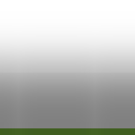
ký valec Brother DR-3300
00) kompatibilný
90
DO KOŠÍKA
adom