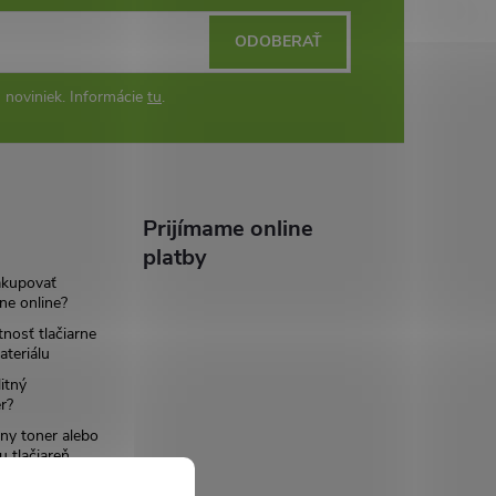
ODOBERAŤ
 noviniek. Informácie
tu
.
Prijímame online
platby
akupovať
ne online?
tnosť tlačiarne
teriálu
itný
r?
ny toner alebo
u tlačiareň