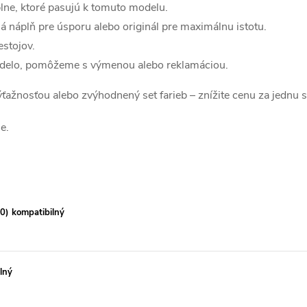
lne, ktoré pasujú k tomuto modelu.
á náplň pre úsporu alebo originál pre maximálnu istotu.
estojov.
edelo, pomôžeme s výmenou alebo reklamáciou.
 výťažnosťou alebo zvýhodnený set farieb – znížite cenu za jednu 
e.
0) kompatibilný
lný