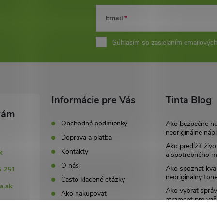
Email
Súhlasím so zasielaním emailových
Informácie pre Vás
Tinta Blog
Obchodné podmienky
Ako bezpečne n
neoriginálne nápl
Doprava a platba
Ako predĺžiť živo
Kontakty
k
a spotrebného ma
O nás
Ako spoznať kval
5 251
neoriginálny tone
Často kladené otázky
a.sk
Ako vybrať správ
Ako nakupovať
atrament pre vaš
251
Ochrana osobný údajov
Archív
(GDPR)