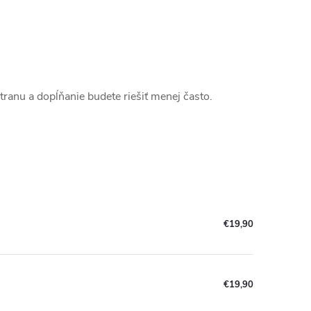
stranu a dopĺňanie budete riešiť menej často.
€19,90
€19,90