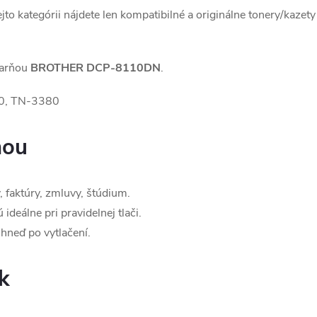
ejto kategórii nájdete len kompatibilné a originálne tonery/kazety
iarňou
BROTHER DCP-8110DN
.
, TN-3380
ňou
 faktúry, zmluvy, štúdium.
ideálne pri pravidelnej tlači.
hneď po vytlačení.
k