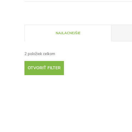
R
NAJLACNEJŠIE
a
2
položiek celkom
d
OTVORIŤ FILTER
e
V
n
ý
i
p
e