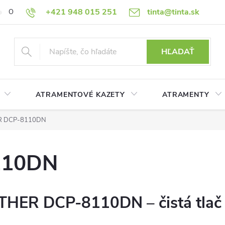
+421 948 015 251
tinta@tinta.sk
O nás
Často kladené otázky
Ako nakupovať
Ochrana osobn
HĽADAŤ
ATRAMENTOVÉ KAZETY
ATRAMENTY
R DCP-8110DN
110DN
OTHER DCP-8110DN – čistá tla