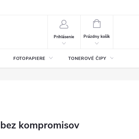
ý údajov (GDPR)
Moja objednávka
NÁKUPNÝ
KOŠÍK
Prázdny košík
Prihlásenie
FOTOPAPIERE
TONEROVÉ ČIPY
ČIS
č bez kompromisov