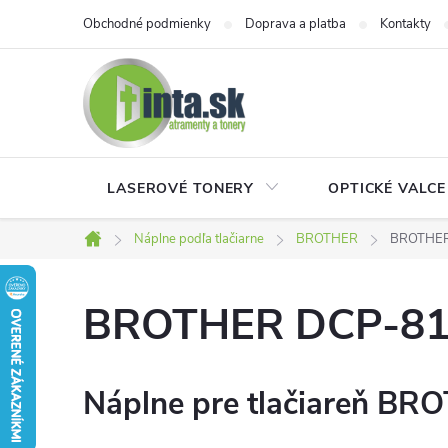
Prejsť
Obchodné podmienky
Doprava a platba
Kontakty
na
obsah
LASEROVÉ TONERY
OPTICKÉ VALCE
Náplne podľa tlačiarne
BROTHER
BROTHE
Domov
BROTHER DCP-8
Náplne pre tlačiareň BR