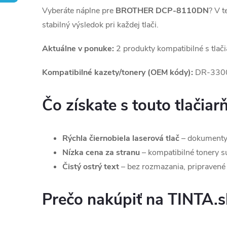
Vyberáte náplne pre
BROTHER DCP-8110DN
? V t
stabilný výsledok pri každej tlači.
Aktuálne v ponuke:
2 produkty kompatibilné s tlač
Kompatibilné kazety/tonery (OEM kódy):
DR-3300
Čo získate s touto tlačiar
Rýchla čiernobiela laserová tlač
– dokumenty,
Nízka cena za stranu
– kompatibilné tonery sú 
Čistý ostrý text
– bez rozmazania, pripravené 
Prečo nakúpiť na TINTA.s