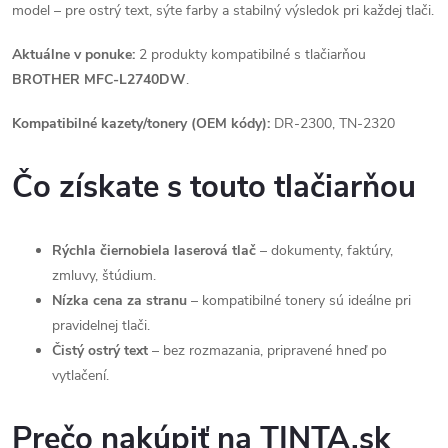
model – pre ostrý text, sýte farby a stabilný výsledok pri každej tlači.
Aktuálne v ponuke:
2 produkty kompatibilné s tlačiarňou
BROTHER MFC-L2740DW
.
Kompatibilné kazety/tonery (OEM kódy):
DR-2300, TN-2320
Čo získate s touto tlačiarňou
Rýchla čiernobiela laserová tlač
– dokumenty, faktúry,
zmluvy, štúdium.
Nízka cena za stranu
– kompatibilné tonery sú ideálne pri
pravidelnej tlači.
Čistý ostrý text
– bez rozmazania, pripravené hneď po
vytlačení.
Prečo nakúpiť na TINTA.sk