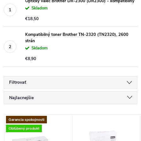
Optický valec Brother DR-2300 (DR2300) - kompatibilný
Skladom
€18,50
Kompatibilný toner Brother TN-2320 (TN2320), 2600
strán
Skladom
€8,90
Filtrovať
R
Najlacnejšie
a
Najdrahšie
V
Garancia spokojnosti
Najpredávanejšie
d
Obľúbený produkt
ý
Abecedne