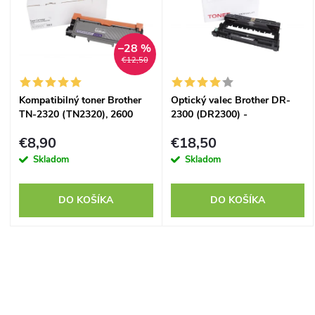
e
p
n
–28 %
i
€12,50
i
s
Kompatibilný toner Brother
Optický valec Brother DR-
e
TN-2320 (TN2320), 2600
2300 (DR2300) -
p
strán
kompatibilný
p
€8,90
€18,50
r
Skladom
Skladom
r
o
DO KOŠÍKA
DO KOŠÍKA
o
d
d
O
u
u
v
k