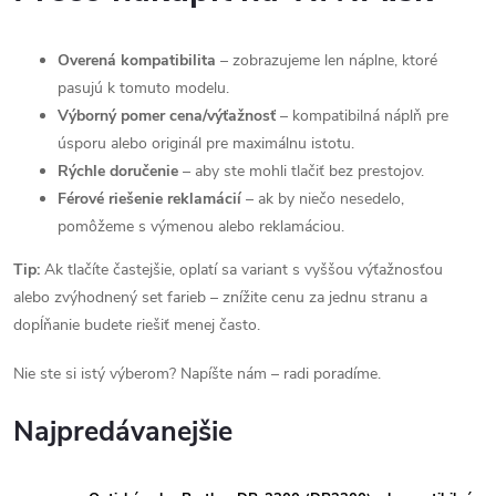
Overená kompatibilita
– zobrazujeme len náplne, ktoré
pasujú k tomuto modelu.
Výborný pomer cena/výťažnosť
– kompatibilná náplň pre
úsporu alebo originál pre maximálnu istotu.
Rýchle doručenie
– aby ste mohli tlačiť bez prestojov.
Férové riešenie reklamácií
– ak by niečo nesedelo,
pomôžeme s výmenou alebo reklamáciou.
Tip:
Ak tlačíte častejšie, oplatí sa variant s vyššou výťažnosťou
alebo zvýhodnený set farieb – znížite cenu za jednu stranu a
dopĺňanie budete riešiť menej často.
Nie ste si istý výberom? Napíšte nám – radi poradíme.
Najpredávanejšie