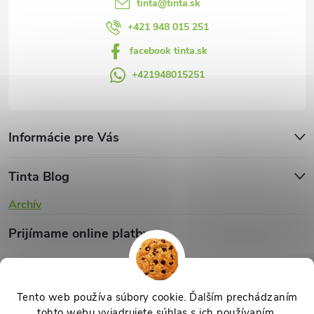
y
tinta
@
tinta.sk
v
+421 948 015 251
facebook tinta.sk
ý
+421948015251
p
i
s
Informácie pre Vás
u
Tinta Blog
Archív
Prijímame online platby
Tento web používa súbory cookie. Ďalším prechádzaním
tohto webu vyjadrujete súhlas s ich používaním.