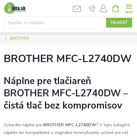
Prejsť
NÁKUPN
KOŠÍK
na
obsah
HĽADAŤ
BROTHER
BROTHER MFC-L2740DW
Náplne pre tlačiareň
BROTHER MFC-L2740DW –
čistá tlač bez kompromisov
Vyberáte náplne pre
BROTHER MFC-L2740DW
? V tejto kategórii
nájdete len kompatibilné a originálne tonery/kazety určené pre váš