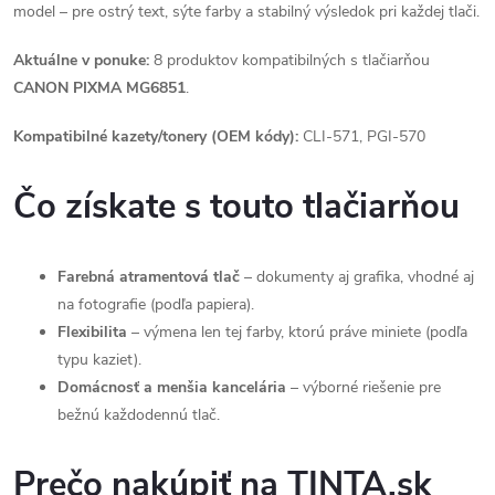
model – pre ostrý text, sýte farby a stabilný výsledok pri každej tlači.
Aktuálne v ponuke:
8 produktov kompatibilných s tlačiarňou
CANON PIXMA MG6851
.
Kompatibilné kazety/tonery (OEM kódy):
CLI-571, PGI-570
Čo získate s touto tlačiarňou
Farebná atramentová tlač
– dokumenty aj grafika, vhodné aj
na fotografie (podľa papiera).
Flexibilita
– výmena len tej farby, ktorú práve miniete (podľa
typu kaziet).
Domácnosť a menšia kancelária
– výborné riešenie pre
bežnú každodennú tlač.
Prečo nakúpiť na TINTA.sk