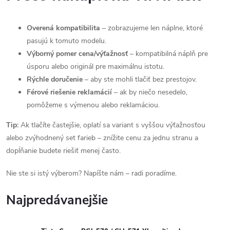
Overená kompatibilita
– zobrazujeme len náplne, ktoré
pasujú k tomuto modelu.
Výborný pomer cena/výťažnosť
– kompatibilná náplň pre
úsporu alebo originál pre maximálnu istotu.
Rýchle doručenie
– aby ste mohli tlačiť bez prestojov.
Férové riešenie reklamácií
– ak by niečo nesedelo,
pomôžeme s výmenou alebo reklamáciou.
Tip:
Ak tlačíte častejšie, oplatí sa variant s vyššou výťažnosťou
alebo zvýhodnený set farieb – znížite cenu za jednu stranu a
dopĺňanie budete riešiť menej často.
Nie ste si istý výberom? Napíšte nám – radi poradíme.
Najpredávanejšie