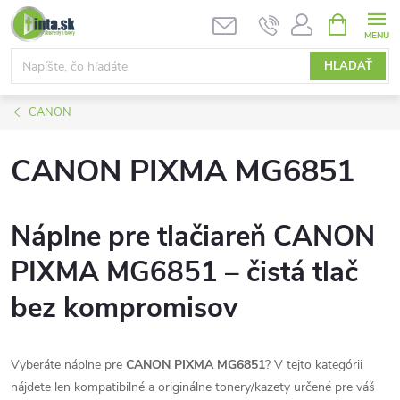
Prejsť
NÁKUPN
KOŠÍK
na
obsah
HĽADAŤ
CANON
CANON PIXMA MG6851
Náplne pre tlačiareň CANON
PIXMA MG6851 – čistá tlač
bez kompromisov
Vyberáte náplne pre
CANON PIXMA MG6851
? V tejto kategórii
nájdete len kompatibilné a originálne tonery/kazety určené pre váš