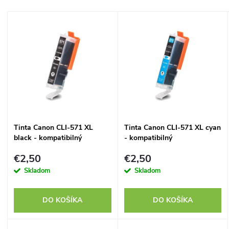
a
Najdrahšie
V
Najpredávanejšie
d
ý
Abecedne
e
p
n
i
i
s
Tinta Canon CLI-571 XL
Tinta Canon CLI-571 XL cyan
e
black - kompatibilný
- kompatibilný
p
p
€2,50
€2,50
r
Skladom
Skladom
r
o
DO KOŠÍKA
DO KOŠÍKA
o
d