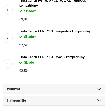
Tinta Canon PGI-570 / CLI-571 XL multipack -
kompatibilný
Skladom
€9,90
Tinta Canon CLI-571 XL magenta - kompatibilný
Skladom
€2,50
Tinta Canon CLI-571 XL cyan - kompatibilný
Skladom
€2,50
Filtrovať
R
Najlacnejšie