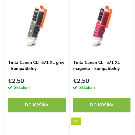
d
u
u
k
k
t
t
o
Tinta Canon CLI-571 XL grey
Tinta Canon CLI-571 XL
o
- kompatibilný
magenta - kompatibilný
v
v
€2,50
€2,50
Skladom
Skladom
DO KOŠÍKA
DO KOŠÍKA
Tip