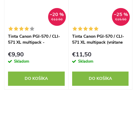
–20 %
–25 %
€12,50
€15,50
Tinta Canon PGI-570 / CLI-
Tinta Canon PGI-570 / CLI-
571 XL multipack -
571 XL multipack (vrátane
kompatibilný
Grey) - kompatibilný
€9,90
€11,50
Skladom
Skladom
DO KOŠÍKA
DO KOŠÍKA
O
v
l