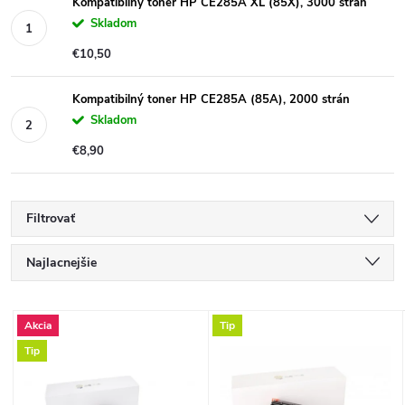
Kompatibilný toner HP CE285A XL (85X), 3000 strán
Skladom
€10,50
Kompatibilný toner HP CE285A (85A), 2000 strán
Skladom
€8,90
Filtrovať
R
Najlacnejšie
a
Najdrahšie
V
Akcia
Tip
Najpredávanejšie
d
Tip
ý
Abecedne
e