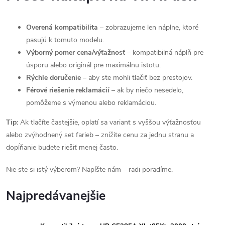
Overená kompatibilita
– zobrazujeme len náplne, ktoré
pasujú k tomuto modelu.
Výborný pomer cena/výťažnosť
– kompatibilná náplň pre
úsporu alebo originál pre maximálnu istotu.
Rýchle doručenie
– aby ste mohli tlačiť bez prestojov.
Férové riešenie reklamácií
– ak by niečo nesedelo,
pomôžeme s výmenou alebo reklamáciou.
Tip:
Ak tlačíte častejšie, oplatí sa variant s vyššou výťažnosťou
alebo zvýhodnený set farieb – znížite cenu za jednu stranu a
dopĺňanie budete riešiť menej často.
Nie ste si istý výberom? Napíšte nám – radi poradíme.
Najpredávanejšie