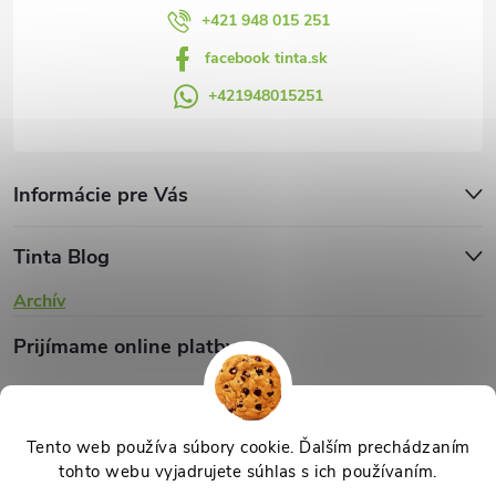
v
+421 948 015 251
facebook tinta.sk
ý
+421948015251
p
i
s
Informácie pre Vás
u
Tinta Blog
Archív
Prijímame online platby
Tento web používa súbory cookie. Ďalším prechádzaním
tohto webu vyjadrujete súhlas s ich používaním.
Copyright 2026
TINTA.sk
. Všetky práva vyhradené.
Upraviť nastavenie