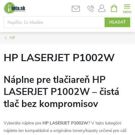
Prejsť
NÁKUPN
KOŠÍK
na
obsah
HĽADAŤ
HP
HP LASERJET P1002W
Náplne pre tlačiareň HP
LASERJET P1002W – čistá
tlač bez kompromisov
Vyberáte náplne pre
HP LASERJET P1002W
? V tejto kategórii
nájdete len kompatibilné a originálne tonery/kazety určené pre váš