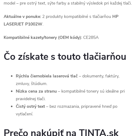
model – pre ostrý text, sýte farby a stabilný výsledok pri každej tlači.
Aktuálne v ponuke:
2 produkty kompatibilné s tlačiarňou
HP
LASERJET P1002W
.
Kompatibilné kazety/tonery (OEM kódy):
CE285A
Čo získate s touto tlačiarňou
Rýchla čiernobiela laserová tlač
– dokumenty, faktúry,
zmluvy, štúdium.
Nízka cena za stranu
– kompatibilné tonery sú ideálne pri
pravidelnej tlači.
Čistý ostrý text
– bez rozmazania, pripravené hneď po
vytlačení.
Prečo nakúpiť na TINTA.sk