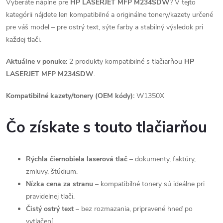
Vyberáte náplne pre
HP LASERJET MFP M234SDW
? V tejto
kategórii nájdete len kompatibilné a originálne tonery/kazety určené
pre váš model – pre ostrý text, sýte farby a stabilný výsledok pri
každej tlači.
Aktuálne v ponuke:
2 produkty kompatibilné s tlačiarňou
HP
LASERJET MFP M234SDW
.
Kompatibilné kazety/tonery (OEM kódy):
W1350X
Čo získate s touto tlačiarňou
Rýchla čiernobiela laserová tlač
– dokumenty, faktúry,
zmluvy, štúdium.
Nízka cena za stranu
– kompatibilné tonery sú ideálne pri
pravidelnej tlači.
Čistý ostrý text
– bez rozmazania, pripravené hneď po
vytlačení.