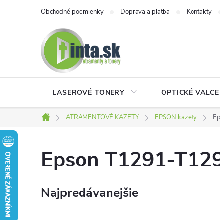
Prejsť
Obchodné podmienky
Doprava a platba
Kontakty
na
obsah
LASEROVÉ TONERY
OPTICKÉ VALCE
ATRAMENTOVÉ KAZETY
EPSON kazety
Ep
Domov
Epson T1291-T129
Najpredávanejšie