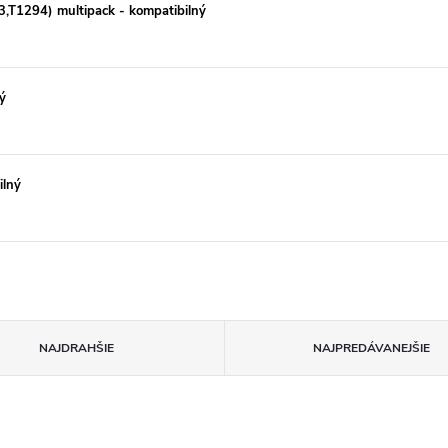
,T1294) multipack - kompatibilný
ý
ilný
NAJDRAHŠIE
NAJPREDÁVANEJŠIE