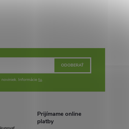
ODOBERAŤ
 noviniek. Informácie
tu
.
Prijímame online
platby
akupovať