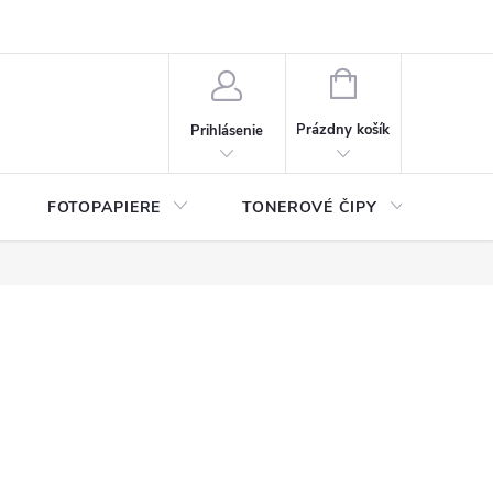
ý údajov (GDPR)
Moja objednávka
NÁKUPNÝ
KOŠÍK
Prázdny košík
Prihlásenie
FOTOPAPIERE
TONEROVÉ ČIPY
ČIS