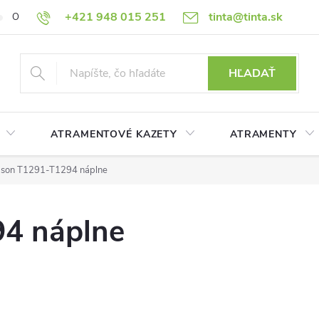
+421 948 015 251
tinta@tinta.sk
O nás
Často kladené otázky
Ako nakupovať
Ochrana osobn
HĽADAŤ
ATRAMENTOVÉ KAZETY
ATRAMENTY
son T1291-T1294 náplne
4 náplne