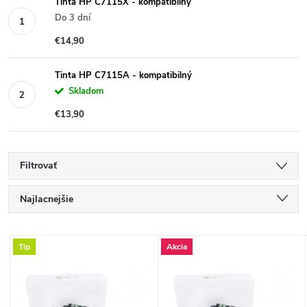
Tinta HP C7115X - kompatibilný
Do 3 dní
€14,90
Tinta HP C7115A - kompatibilný
Skladom
€13,90
Filtrovať
R
Najlacnejšie
a
Najdrahšie
V
Tip
Akcia
Najpredávanejšie
d
ý
Abecedne
e