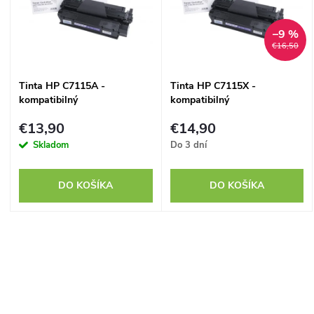
p
n
–9 %
i
€16,50
i
s
Tinta HP C7115A -
Tinta HP C7115X -
e
kompatibilný
kompatibilný
p
p
€13,90
€14,90
r
Skladom
Do 3 dní
r
o
DO KOŠÍKA
DO KOŠÍKA
o
d
d
O
u
u
v
k
k
l