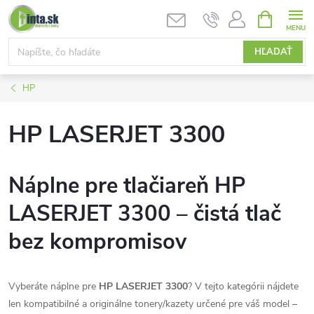
Prejsť
NÁKUPN
KOŠÍK
na
obsah
HĽADAŤ
HP
HP LASERJET 3300
Náplne pre tlačiareň HP
LASERJET 3300 – čistá tlač
bez kompromisov
Vyberáte náplne pre
HP LASERJET 3300
? V tejto kategórii nájdete
len kompatibilné a originálne tonery/kazety určené pre váš model –