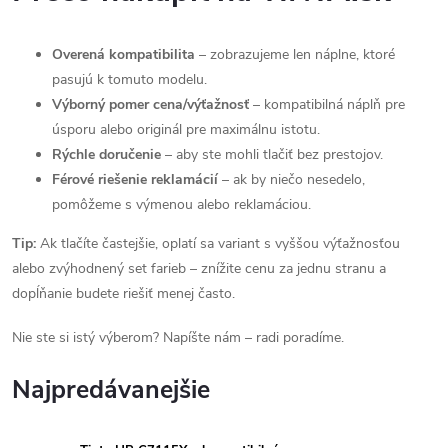
Overená kompatibilita
– zobrazujeme len náplne, ktoré
pasujú k tomuto modelu.
Výborný pomer cena/výťažnosť
– kompatibilná náplň pre
úsporu alebo originál pre maximálnu istotu.
Rýchle doručenie
– aby ste mohli tlačiť bez prestojov.
Férové riešenie reklamácií
– ak by niečo nesedelo,
pomôžeme s výmenou alebo reklamáciou.
Tip:
Ak tlačíte častejšie, oplatí sa variant s vyššou výťažnosťou
alebo zvýhodnený set farieb – znížite cenu za jednu stranu a
dopĺňanie budete riešiť menej často.
Nie ste si istý výberom? Napíšte nám – radi poradíme.
Najpredávanejšie