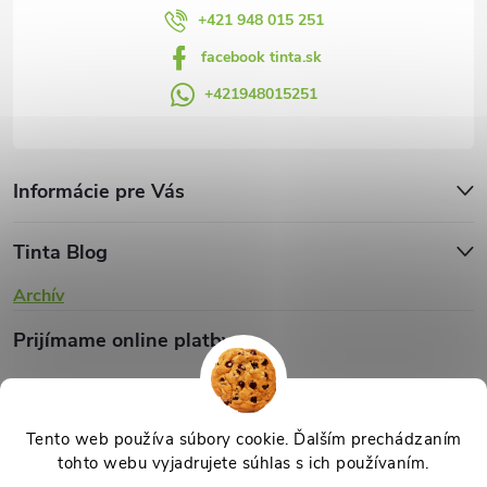
v
+421 948 015 251
facebook tinta.sk
ý
+421948015251
p
i
s
Informácie pre Vás
u
Tinta Blog
Archív
Prijímame online platby
Tento web používa súbory cookie. Ďalším prechádzaním
tohto webu vyjadrujete súhlas s ich používaním.
Copyright 2026
TINTA.sk
. Všetky práva vyhradené.
Upraviť nastavenie