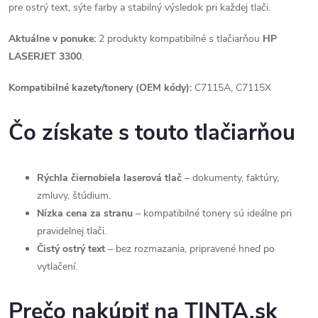
pre ostrý text, sýte farby a stabilný výsledok pri každej tlači.
Aktuálne v ponuke:
2 produkty kompatibilné s tlačiarňou
HP
LASERJET 3300
.
Kompatibilné kazety/tonery (OEM kódy):
C7115A, C7115X
Čo získate s touto tlačiarňou
Rýchla čiernobiela laserová tlač
– dokumenty, faktúry,
zmluvy, štúdium.
Nízka cena za stranu
– kompatibilné tonery sú ideálne pri
pravidelnej tlači.
Čistý ostrý text
– bez rozmazania, pripravené hneď po
vytlačení.
Prečo nakúpiť na TINTA.sk