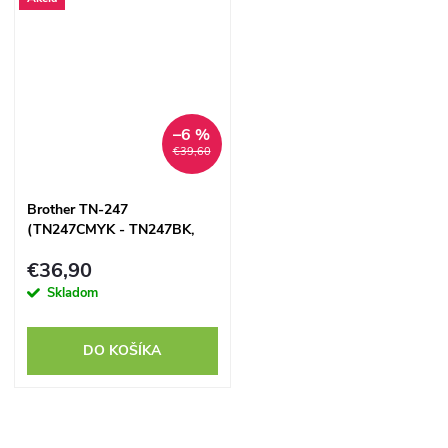
–6 %
€39,60
Brother TN-247
(TN247CMYK - TN247BK,
TN247C, TN247M, TN247Y)
€36,90
set - kompatibilný
Skladom
DO KOŠÍKA
O