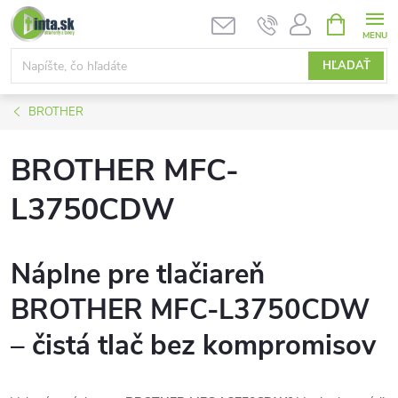
Prejsť
NÁKUPN
KOŠÍK
na
obsah
HĽADAŤ
BROTHER
BROTHER MFC-
L3750CDW
Náplne pre tlačiareň
BROTHER MFC-L3750CDW
– čistá tlač bez kompromisov