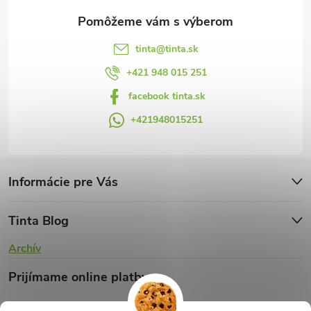
e
k
y
tinta
@
tinta.sk
v
+421 948 015 251
facebook tinta.sk
ý
+421948015251
p
i
s
Informácie pre Vás
u
Tinta Blog
Archív
Prijímame online platby