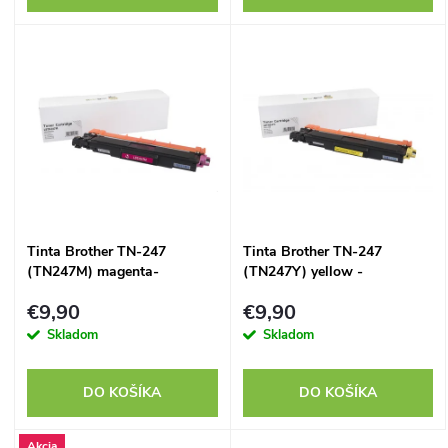
o
d
d
u
u
k
k
t
t
o
Tinta Brother TN-247
Tinta Brother TN-247
o
(TN247M) magenta-
(TN247Y) yellow -
v
kompatibilný
kompatibilný
v
€9,90
€9,90
Skladom
Skladom
DO KOŠÍKA
DO KOŠÍKA
Akcia