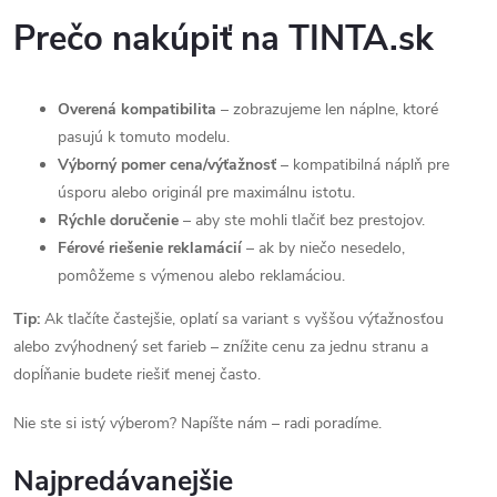
Prečo nakúpiť na TINTA.sk
Overená kompatibilita
– zobrazujeme len náplne, ktoré
pasujú k tomuto modelu.
Výborný pomer cena/výťažnosť
– kompatibilná náplň pre
úsporu alebo originál pre maximálnu istotu.
Rýchle doručenie
– aby ste mohli tlačiť bez prestojov.
Férové riešenie reklamácií
– ak by niečo nesedelo,
pomôžeme s výmenou alebo reklamáciou.
Tip:
Ak tlačíte častejšie, oplatí sa variant s vyššou výťažnosťou
alebo zvýhodnený set farieb – znížite cenu za jednu stranu a
dopĺňanie budete riešiť menej často.
Nie ste si istý výberom? Napíšte nám – radi poradíme.
Najpredávanejšie