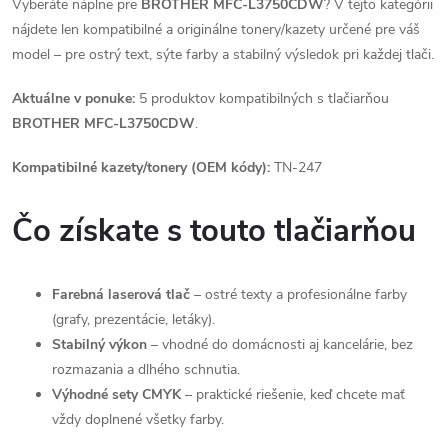
Vyberáte náplne pre
BROTHER MFC-L3750CDW
? V tejto kategórii
nájdete len kompatibilné a originálne tonery/kazety určené pre váš
model – pre ostrý text, sýte farby a stabilný výsledok pri každej tlači.
Aktuálne v ponuke:
5 produktov kompatibilných s tlačiarňou
BROTHER MFC-L3750CDW
.
Kompatibilné kazety/tonery (OEM kódy):
TN-247
Čo získate s touto tlačiarňou
Farebná laserová tlač
– ostré texty a profesionálne farby
(grafy, prezentácie, letáky).
Stabilný výkon
– vhodné do domácnosti aj kancelárie, bez
rozmazania a dlhého schnutia.
Výhodné sety CMYK
– praktické riešenie, keď chcete mať
vždy doplnené všetky farby.