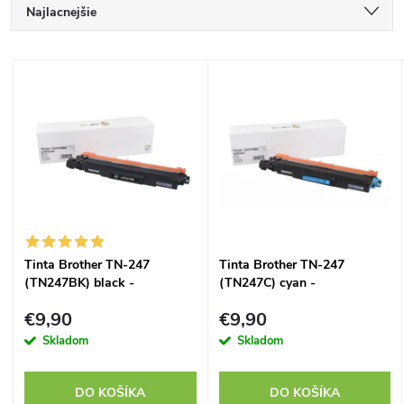
R
Najlacnejšie
a
Najdrahšie
V
Najpredávanejšie
d
ý
Abecedne
e
p
n
i
i
s
Tinta Brother TN-247
Tinta Brother TN-247
e
(TN247BK) black -
(TN247C) cyan -
p
kompatibilný
kompatibilný
p
€9,90
€9,90
r
Skladom
Skladom
r
o
DO KOŠÍKA
DO KOŠÍKA