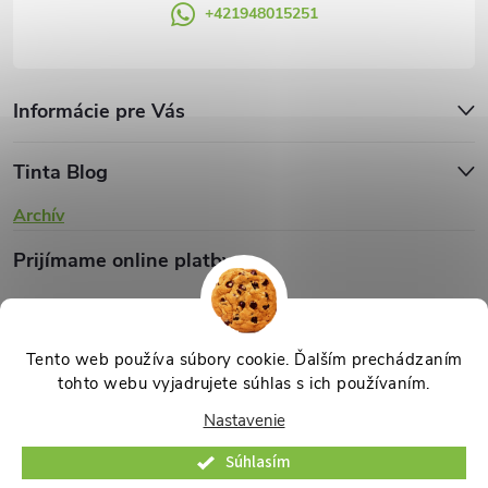
+421948015251
p
i
s
Informácie pre Vás
u
Tinta Blog
Archív
Prijímame online platby
Tento web používa súbory cookie. Ďalším prechádzaním
tohto webu vyjadrujete súhlas s ich používaním.
Copyright 2026
TINTA.sk
. Všetky práva vyhradené.
Upraviť nastavenie
Nastavenie
cookies
Súhlasím
Vytvoril Shoptet