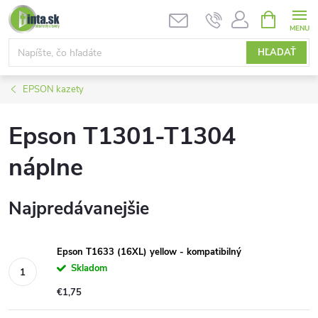
Prejsť
NÁKUPN
KOŠÍK
na
obsah
HĽADAŤ
EPSON kazety
Epson T1301-T1304
náplne
Najpredávanejšie
Epson T1633 (16XL) yellow - kompatibilný
Skladom
€1,75