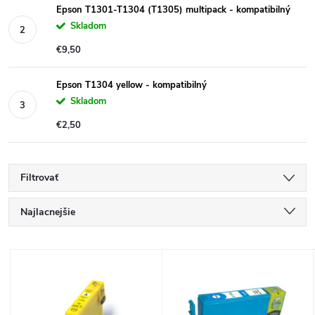
Epson T1301-T1304 (T1305) multipack - kompatibilný
Skladom
€9,50
Epson T1304 yellow - kompatibilný
Skladom
€2,50
Filtrovať
R
Najlacnejšie
a
Najdrahšie
V
Najpredávanejšie
d
ý
Abecedne