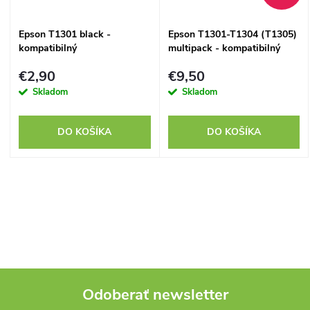
Epson T1301 black -
Epson T1301-T1304 (T1305)
kompatibilný
multipack - kompatibilný
€2,90
€9,50
Skladom
Skladom
DO KOŠÍKA
DO KOŠÍKA
O
v
l
á
Odoberať newsletter
d