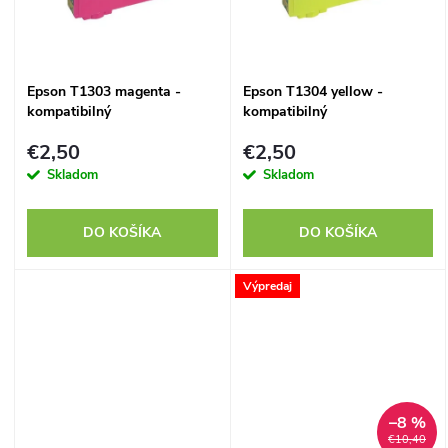
k
t
t
o
Epson T1303 magenta -
Epson T1304 yellow -
o
kompatibilný
kompatibilný
v
v
€2,50
€2,50
Skladom
Skladom
DO KOŠÍKA
DO KOŠÍKA
Výpredaj
–8 %
€10,40