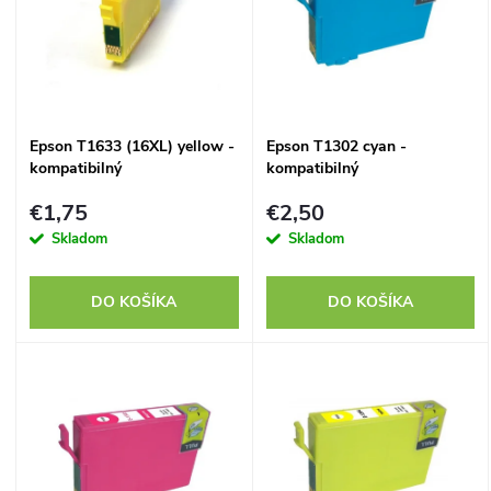
e
p
n
i
i
s
Epson T1633 (16XL) yellow -
Epson T1302 cyan -
e
kompatibilný
kompatibilný
p
p
€1,75
€2,50
r
Skladom
Skladom
r
o
DO KOŠÍKA
DO KOŠÍKA
o
d
d
u
u
k