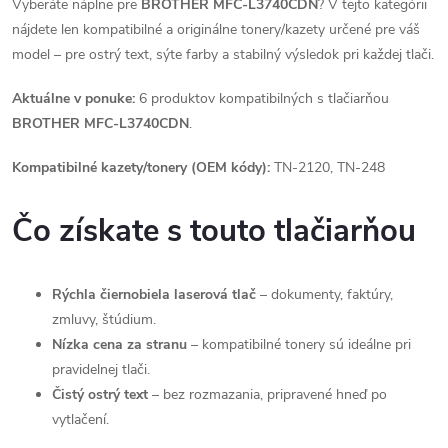
Vyberáte náplne pre
BROTHER MFC-L3740CDN
? V tejto kategórii
nájdete len kompatibilné a originálne tonery/kazety určené pre váš
model – pre ostrý text, sýte farby a stabilný výsledok pri každej tlači.
Aktuálne v ponuke:
6 produktov kompatibilných s tlačiarňou
BROTHER MFC-L3740CDN
.
Kompatibilné kazety/tonery (OEM kódy):
TN-2120, TN-248
Čo získate s touto tlačiarňou
Rýchla čiernobiela laserová tlač
– dokumenty, faktúry,
zmluvy, štúdium.
Nízka cena za stranu
– kompatibilné tonery sú ideálne pri
pravidelnej tlači.
Čistý ostrý text
– bez rozmazania, pripravené hneď po
vytlačení.