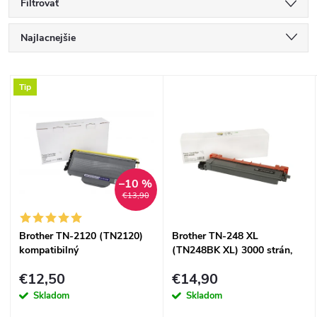
Filtrovať
R
Najlacnejšie
a
Najdrahšie
V
Tip
Najpredávanejšie
d
ý
Abecedne
e
p
n
–10 %
i
€13,90
i
s
Brother TN-2120 (TN2120)
Brother TN-248 XL
e
kompatibilný
(TN248BK XL) 3000 strán,
p
black - kompatibilný
p
€12,50
€14,90
r
Skladom
Skladom