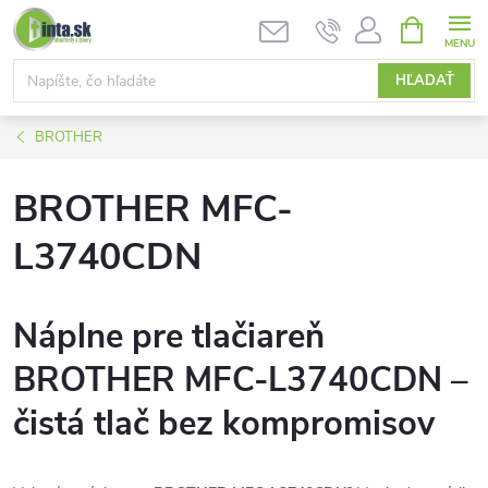
Prejsť
NÁKUPN
KOŠÍK
na
obsah
HĽADAŤ
BROTHER
BROTHER MFC-
L3740CDN
Náplne pre tlačiareň
BROTHER MFC-L3740CDN –
čistá tlač bez kompromisov