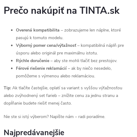
Prečo nakúpiť na TINTA.sk
Overená kompatibilita
– zobrazujeme len náplne, ktoré
pasujú k tomuto modelu.
Výborný pomer cena/výťažnosť
– kompatibilná náplň pre
úsporu alebo originál pre maximálnu istotu.
Rýchle doručenie
– aby ste mohli tlačiť bez prestojov.
Férové riešenie reklamácií
– ak by niečo nesedelo,
pomôžeme s výmenou alebo reklamáciou.
Tip:
Ak tlačíte častejšie, oplatí sa variant s vyššou výťažnosťou
alebo zvýhodnený set farieb – znížite cenu za jednu stranu a
dopĺňanie budete riešiť menej často.
Nie ste si istý výberom? Napíšte nám – radi poradíme.
Najpredávanejšie