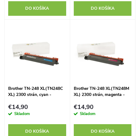
r
o
DO KOŠÍKA
DO KOŠÍKA
o
d
d
u
u
k
k
t
t
o
Brother TN-248 XL(TN248C
Brother TN-248 XL(TN248M
o
XL) 2300 strán, cyan -
XL) 2300 strán, magenta -
v
kompatibilný
kompatibilný
v
€14,90
€14,90
Skladom
Skladom
DO KOŠÍKA
DO KOŠÍKA