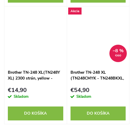
Akcia
–8 %
€60
Brother TN-248 XL(TN248Y
Brother TN-248 XL
XL) 2300 strán, yellow -
(TN248CMYK - TN248BKXL,
kompatibilný
TN248CXL, TN248MXL,
€14,90
€54,90
TN248YXL) set -
kompatibilný
Skladom
Skladom
DO KOŠÍKA
DO KOŠÍKA