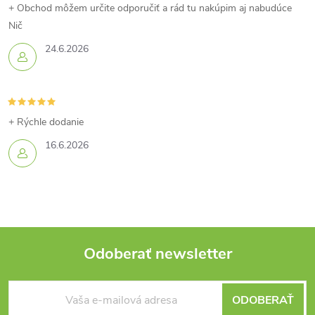
+ Obchod môžem určite odporučiť a rád tu nakúpim aj nabudúce
v
Nič
k
24.6.2026
y
v
+ Rýchle dodanie
ý
16.6.2026
p
i
s
u
Odoberať newsletter
Z
ODOBERAŤ