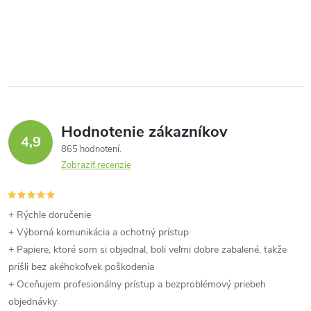
O
v
l
á
Hodnotenie zákazníkov
d
4,9
865 hodnotení
a
Zobraziť recenzie
c
i
+ Rýchle doručenie
+ Výborná komunikácia a ochotný prístup
e
+ Papiere, ktoré som si objednal, boli veľmi dobre zabalené, takže
prišli bez akéhokoľvek poškodenia
p
+ Oceňujem profesionálny prístup a bezproblémový priebeh
r
objednávky