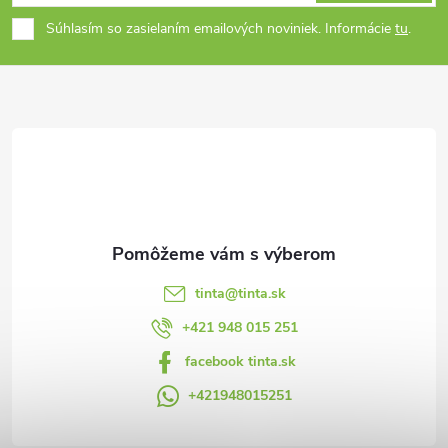
á
Súhlasím so zasielaním emailových noviniek. Informácie
tu
.
p
ä
t
i
e
tinta
@
tinta.sk
+421 948 015 251
facebook tinta.sk
+421948015251