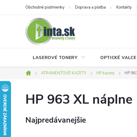
Prejsť
Obchodné podmienky
Doprava a platba
Kontakty
na
obsah
LASEROVÉ TONERY
OPTICKÉ VALCE
ATRAMENTOVÉ KAZETY
HP kazety
HP 963
Domov
HP 963 XL náplne
Najpredávanejšie