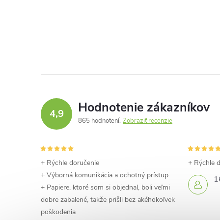
O
v
l
á
d
Hodnotenie zákazníkov
4,9
a
865 hodnotení
Zobraziť recenzie
c
i
+ Rýchle doručenie
+ Rýchle 
+ Výborná komunikácia a ochotný prístup
e
1
+ Papiere, ktoré som si objednal, boli veľmi
p
dobre zabalené, takže prišli bez akéhokoľvek
poškodenia