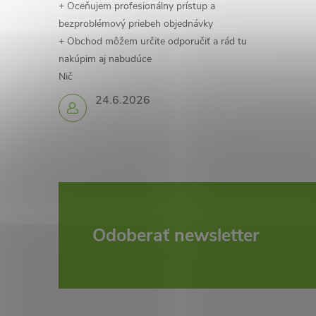
r
+ Oceňujem profesionálny prístup a
v
bezproblémový priebeh objednávky
+ Obchod môžem určite odporučiť a rád tu
k
nakúpim aj nabudúce
Nič
y
24.6.2026
v
ý
p
i
s
Z
Odoberať newsletter
u
á
p