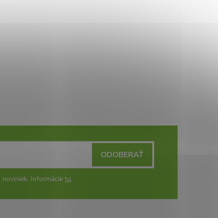
ODOBERAŤ
 noviniek. Informácie
tu
.