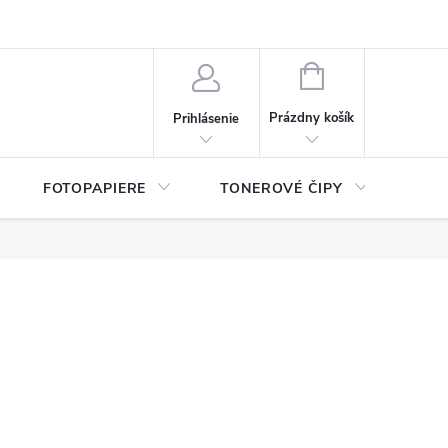
ý údajov (GDPR)
Moja objednávka
NÁKUPNÝ
KOŠÍK
Prázdny košík
Prihlásenie
FOTOPAPIERE
TONEROVÉ ČIPY
ČIS