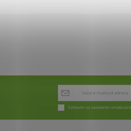
Súhlasím so zasielaním emailových