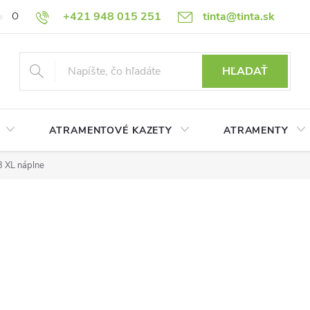
+421 948 015 251
tinta@tinta.sk
O nás
Často kladené otázky
Ako nakupovať
Ochrana osobn
HĽADAŤ
ATRAMENTOVÉ KAZETY
ATRAMENTY
 XL náplne