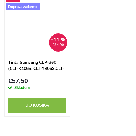
Doprava zadarmo
–11 %
€64,90
Tinta Samsung CLP-360
(CLT-K406S, CLT-Y406S,CLT-
M406S,CLT-C406S) set -
€57,50
kompatibilná
Skladom
DO KOŠÍKA
O