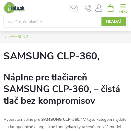
Prejsť
NÁKUPN
KOŠÍK
na
obsah
HĽADAŤ
SAMSUNG
SAMSUNG CLP-360,
Náplne pre tlačiareň
SAMSUNG CLP-360, – čistá
tlač bez kompromisov
Vyberáte náplne pre
SAMSUNG CLP-360,
? V tejto kategórii nájdete
len kompatibilné a originálne tonery/kazety určené pre váš model –