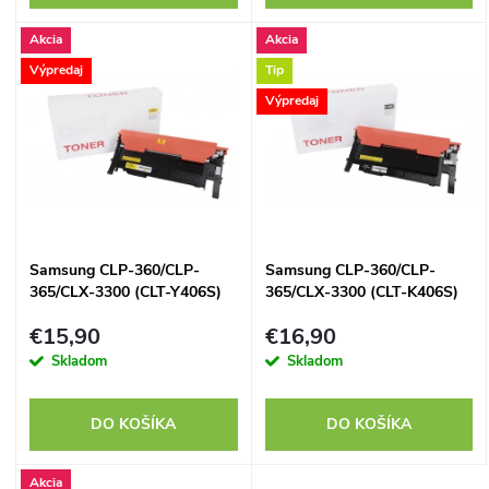
o
d
Akcia
Akcia
d
Výpredaj
Tip
u
Výpredaj
u
k
k
t
t
o
Samsung CLP-360/CLP-
Samsung CLP-360/CLP-
o
365/CLX-3300 (CLT-Y406S)
365/CLX-3300 (CLT-K406S)
v
yellow - kompatibilný
black - kompatibilný
v
€15,90
€16,90
Skladom
Skladom
DO KOŠÍKA
DO KOŠÍKA
Akcia