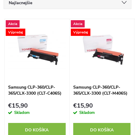
R
Najlacnejšie
a
Najdrahšie
V
Akcia
Akcia
Najpredávanejšie
d
Výpredaj
Výpredaj
ý
Abecedne
e
p
n
i
i
s
Samsung CLP-360/CLP-
Samsung CLP-360/CLP-
e
365/CLX-3300 (CLT-C406S)
365/CLX-3300 (CLT-M406S)
p
cyan - kompatibilný
magenta - kompatibilný
p
€15,90
€15,90
r
Skladom
Skladom
r
o
DO KOŠÍKA
DO KOŠÍKA