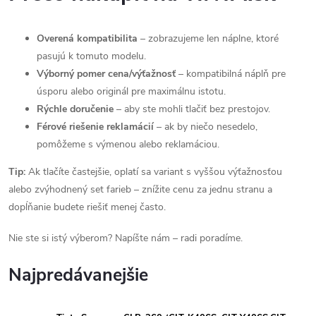
Overená kompatibilita
– zobrazujeme len náplne, ktoré
pasujú k tomuto modelu.
Výborný pomer cena/výťažnosť
– kompatibilná náplň pre
úsporu alebo originál pre maximálnu istotu.
Rýchle doručenie
– aby ste mohli tlačiť bez prestojov.
Férové riešenie reklamácií
– ak by niečo nesedelo,
pomôžeme s výmenou alebo reklamáciou.
Tip:
Ak tlačíte častejšie, oplatí sa variant s vyššou výťažnosťou
alebo zvýhodnený set farieb – znížite cenu za jednu stranu a
dopĺňanie budete riešiť menej často.
Nie ste si istý výberom? Napíšte nám – radi poradíme.
Najpredávanejšie