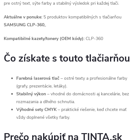
pre ostrý text, sýte farby a stabilný výsledok pri každej tlači.
Aktuálne v ponuke:
5 produktov kompatibilných s tlačiarňou
SAMSUNG CLP-360,
.
Kompatibilné kazety/tonery (OEM kódy):
CLP-360
Čo získate s touto tlačiarňou
Farebná laserová tlač
– ostré texty a profesionálne farby
(grafy, prezentácie, letáky).
Stabilný výkon
– vhodné do domácnosti aj kancelárie, bez
rozmazania a dlhého schnutia.
Výhodné sety CMYK
– praktické riešenie, keď chcete mať
vždy doplnené všetky farby.
Prečo nakúpiť na TINTA.sk