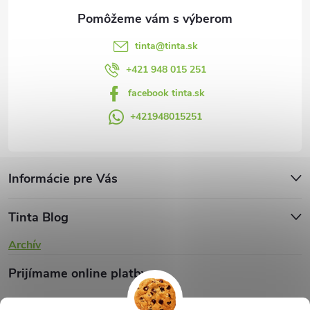
e
k
y
tinta
@
tinta.sk
v
+421 948 015 251
facebook tinta.sk
ý
+421948015251
p
i
s
Informácie pre Vás
u
Tinta Blog
Archív
Prijímame online platby