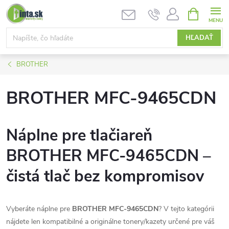
Prejsť
NÁKUPN
KOŠÍK
na
obsah
HĽADAŤ
BROTHER
BROTHER MFC-9465CDN
Náplne pre tlačiareň
BROTHER MFC-9465CDN –
čistá tlač bez kompromisov
Vyberáte náplne pre
BROTHER MFC-9465CDN
? V tejto kategórii
nájdete len kompatibilné a originálne tonery/kazety určené pre váš