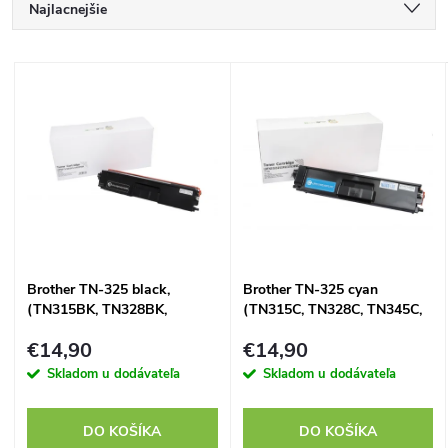
R
Najlacnejšie
a
Najdrahšie
V
Najpredávanejšie
d
ý
Abecedne
e
p
n
i
i
s
Brother TN-325 black,
Brother TN-325 cyan
e
(TN315BK, TN328BK,
(TN315C, TN328C, TN345C,
p
TN345BK, TN375BK,
TN375C, TN395C) -
p
€14,90
€14,90
TN395BK) - kompatibilný
kompatibilný
r
Skladom u dodávateľa
Skladom u dodávateľa
r
o
DO KOŠÍKA
DO KOŠÍKA