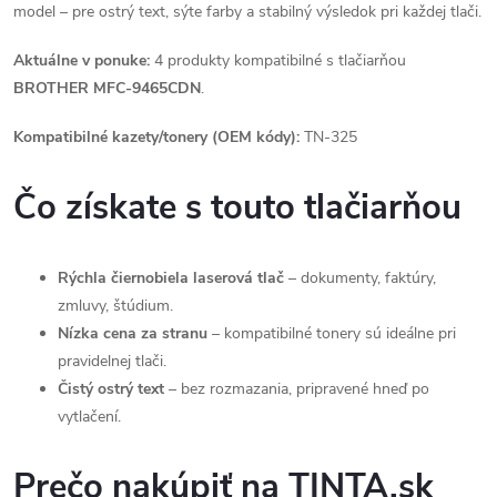
model – pre ostrý text, sýte farby a stabilný výsledok pri každej tlači.
Aktuálne v ponuke:
4 produkty kompatibilné s tlačiarňou
BROTHER MFC-9465CDN
.
Kompatibilné kazety/tonery (OEM kódy):
TN-325
Čo získate s touto tlačiarňou
Rýchla čiernobiela laserová tlač
– dokumenty, faktúry,
zmluvy, štúdium.
Nízka cena za stranu
– kompatibilné tonery sú ideálne pri
pravidelnej tlači.
Čistý ostrý text
– bez rozmazania, pripravené hneď po
vytlačení.
Prečo nakúpiť na TINTA.sk