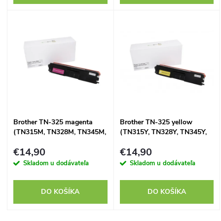
o
d
d
u
u
k
k
t
t
o
Brother TN-325 magenta
Brother TN-325 yellow
o
(TN315M, TN328M, TN345M,
(TN315Y, TN328Y, TN345Y,
v
TN375M, TN395M) -
TN375Y, TN395Y) -
v
€14,90
€14,90
kompatibilný
kompatibilný
Skladom u dodávateľa
Skladom u dodávateľa
DO KOŠÍKA
DO KOŠÍKA