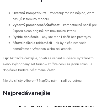
Overená kompatibilita
– zobrazujeme len náplne, ktoré
pasujú k tomuto modelu.
Výborný pomer cena/výťažnosť
– kompatibilná náplň pre
úsporu alebo originál pre maximálnu istotu.
Rýchle doručenie
– aby ste mohli tlačiť bez prestojov.
Férové riešenie reklamácií
– ak by niečo nesedelo,
pomôžeme s výmenou alebo reklamáciou.
Tip:
Ak tlačíte častejšie, oplatí sa variant s vyššou výťažnosťou
alebo zvýhodnený set farieb – znížite cenu za jednu stranu a
dopĺňanie budete riešiť menej často.
Nie ste si istý výberom? Napíšte nám – radi poradíme.
Najpredávanejšie