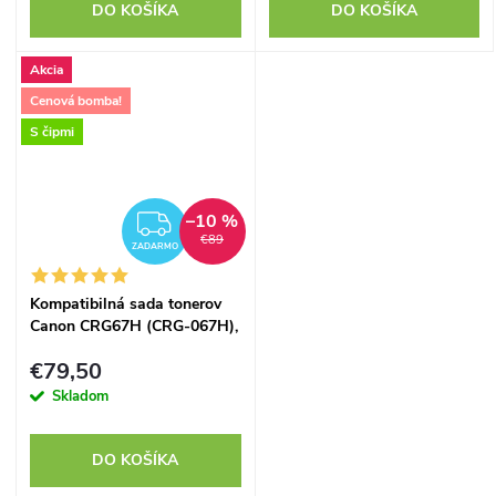
DO KOŠÍKA
DO KOŠÍKA
Akcia
Cenová bomba!
S čipmi
–10 %
ZADARMO
€89
ZADARMO
Kompatibilná sada tonerov
Canon CRG67H (CRG-067H),
s čipmi, zvýšená kapacita
€79,50
Skladom
DO KOŠÍKA