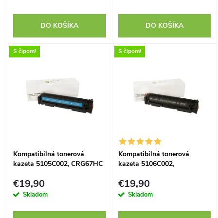
r
r
o
DO KOŠÍKA
DO KOŠÍKA
o
d
S čipom!
S čipom!
d
u
u
k
k
t
t
o
Kompatibilná tonerová
Kompatibilná tonerová
o
kazeta 5105C002, CRG67HC
kazeta 5106C002,
v
(CRG-067H cyan), s čipom,
CRG67HBK (CRG-067H
v
€19,90
€19,90
2350 listov
black), s čipom, 3130 listov
Skladom
Skladom