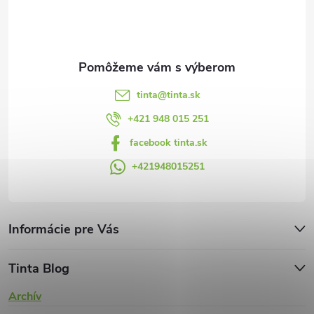
t
r
i
v
e
k
y
tinta
@
tinta.sk
v
+421 948 015 251
facebook tinta.sk
ý
+421948015251
p
i
s
Informácie pre Vás
u
Tinta Blog
Archív