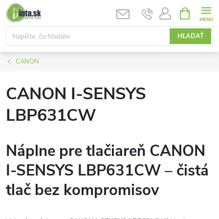
Prejsť
NÁKUPN
KOŠÍK
na
obsah
HĽADAŤ
CANON
CANON I-SENSYS
LBP631CW
Náplne pre tlačiareň CANON
I-SENSYS LBP631CW – čistá
tlač bez kompromisov