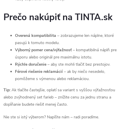
Prečo nakúpiť na TINTA.sk
Overená kompatibilita
– zobrazujeme len náplne, ktoré
pasujú k tomuto modelu.
Výborný pomer cena/výťažnosť
– kompatibilná náplň pre
úsporu alebo originál pre maximálnu istotu.
Rýchle doručenie
– aby ste mohli tlačiť bez prestojov.
Férové riešenie reklamácií
– ak by niečo nesedelo,
pomôžeme s výmenou alebo reklamáciou.
Tip:
Ak tlačíte častejšie, oplatí sa variant s vyššou výťažnosťou
alebo zvýhodnený set farieb – znížite cenu za jednu stranu a
dopĺňanie budete riešiť menej často.
Nie ste si istý výberom? Napíšte nám – radi poradíme.