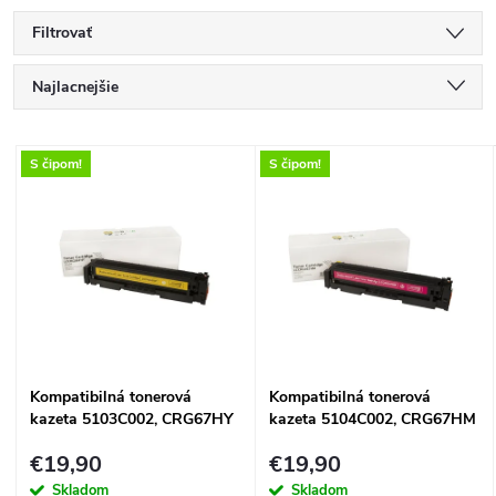
Filtrovať
R
Najlacnejšie
a
Najdrahšie
V
S čipom!
S čipom!
Najpredávanejšie
d
ý
Abecedne
e
p
n
i
i
s
Kompatibilná tonerová
Kompatibilná tonerová
e
kazeta 5103C002, CRG67HY
kazeta 5104C002, CRG67HM
p
(CRG-067H yellow), s čipom,
(CRG-067H magenta), s
p
€19,90
€19,90
2350 listov
čipom, 2350 listov
Skladom
Skladom