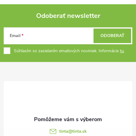
t
á
t
Odoberať newsletter
o
d
Z
o
a
v
Email
ODOBERAŤ
á
v
c
Súhlasím so zasielaním emailových noviniek. Informácie
tu
.
p
i
e
ä
p
t
r
i
v
e
k
y
tinta
@
tinta.sk