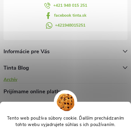
v
+421 948 015 251
facebook tinta.sk
ý
+421948015251
p
i
s
Informácie pre Vás
u
Tinta Blog
Archív
Prijímame online platby
Tento web používa súbory cookie. Ďalším prechádzaním
tohto webu vyjadrujete súhlas s ich používaním.
Copyright 2026
TINTA.sk
. Všetky práva vyhradené.
Upraviť nastavenie