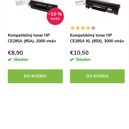
p
n
–10 %
i
€9,90
i
s
Kompatibilný toner HP
Kompatibilný toner HP
e
CE285A (85A), 2000 strán
CE285A XL (85X), 3000 strán
p
p
€8,90
€10,50
r
Skladom
Skladom
r
o
DO KOŠÍKA
DO KOŠÍKA
o
d
d
O
u
u
v
k
k
l