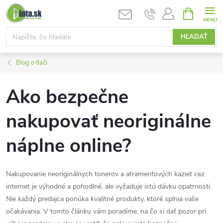
Prejsť
NÁKUPN
KOŠÍK
na
obsah
HĽADAŤ
Blog o tlači
Ako bezpečne
nakupovať neoriginálne
náplne online?
Nakupovanie neoriginálnych tonerov a atramentových kaziet cez
internet je výhodné a pohodlné, ale vyžaduje istú dávku opatrnosti.
Nie každý predajca ponúka kvalitné produkty, ktoré splnia vaše
očakávania. V tomto článku vám poradíme, na čo si dať pozor pri