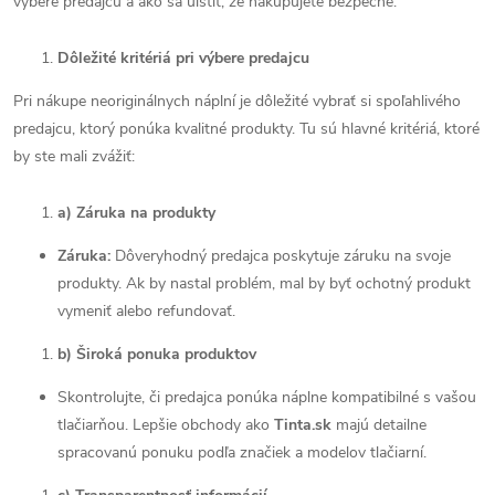
výbere predajcu a ako sa uistiť, že nakupujete bezpečne.
Dôležité kritériá pri výbere predajcu
Pri nákupe neoriginálnych náplní je dôležité vybrať si spoľahlivého
predajcu, ktorý ponúka kvalitné produkty. Tu sú hlavné kritériá, ktoré
by ste mali zvážiť:
a) Záruka na produkty
Záruka:
Dôveryhodný predajca poskytuje záruku na svoje
produkty. Ak by nastal problém, mal by byť ochotný produkt
vymeniť alebo refundovať.
b) Široká ponuka produktov
Skontrolujte, či predajca ponúka náplne kompatibilné s vašou
tlačiarňou. Lepšie obchody ako
Tinta.sk
majú detailne
spracovanú ponuku podľa značiek a modelov tlačiarní.