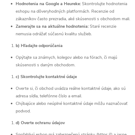
Hodnotenia na Google a Heureke:
Skontrolujte hodnotenia
eshopu na dôveryhodných platformách. Recenzie od
zákazníkov často prezradia, aké skúsenosti s obchodom mali.
Zamerajte sa na aktuálne hodnotenia:
Staré recenzie
nemusia odrážať súčasnú kvalitu služieb.
b) Hľadajte odporúčania
Opýtajte sa známych, kolegov alebo na fórach, či majú
skúsenosti s daným obchodom.
c) Skontrolujte kontaktné údaje
Overte si, či obchod uvádza reálne kontaktné údaje, ako sú
adresa sídla, telefónne číslo a email.
Chýbajúce alebo neúplné kontaktné údaje môžu naznačovať
podvod.
d) Overte ochranu údajov
Spoľahlivý eshop má zabezpečenú stránku (https://) a jasne