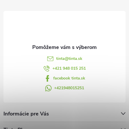
ä
t
i
e
tinta
@
tinta.sk
+421 948 015 251
facebook tinta.sk
+421948015251
Informácie pre Vás