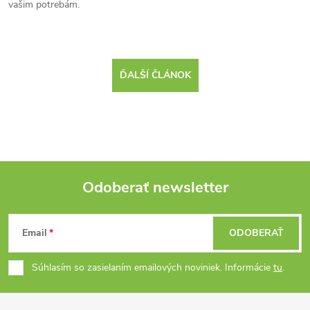
vašim potrebám.
ĎALŠÍ ČLÁNOK
Odoberať newsletter
Z
Email
ODOBERAŤ
á
Súhlasím so zasielaním emailových noviniek. Informácie
tu
.
p