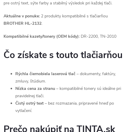
pre ostrý text, sýte farby a stabilný výsledok pri každej tlači.
Aktuálne v ponuke:
2 produkty kompatibilné s tlačiarňou
BROTHER HL-2132
.
Kompatibilné kazety/tonery (OEM kódy):
DR-2200, TN-2010
Čo získate s touto tlačiarňou
Rýchla čiernobiela laserová tlač
– dokumenty, faktúry,
zmluvy, štúdium.
Nízka cena za stranu
– kompatibilné tonery sú ideálne pri
pravidelnej tlači.
Čistý ostrý text
– bez rozmazania, pripravené hneď po
vytlačení.
Prečo nakúpiť na TINTA.sk