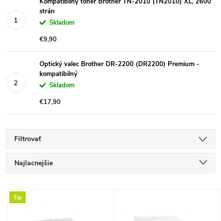
Kompatibilný toner Brother TN-2010 (TN2010) XL, 2600
strán
Skladom
€9,90
Optický valec Brother DR-2200 (DR2200) Premium -
kompatibilný
Skladom
€17,90
Filtrovať
R
Najlacnejšie
a
Najdrahšie
V
Tip
Najpredávanejšie
d