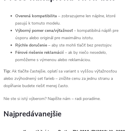
Overená kompatibilita
– zobrazujeme len náplne, ktoré
pasujú k tomuto modelu.
Výborný pomer cena/výťažnosť
– kompatibilná náplň pre
úsporu alebo originál pre maximálnu istotu.
Rýchle doručenie
– aby ste mohli tlačiť bez prestojov.
Férové riešenie reklamácií
– ak by niečo nesedelo,
pomôžeme s výmenou alebo reklamáciou.
Tip:
Ak tlačíte častejšie, oplatí sa variant s vyššou výťažnosťou
alebo zvýhodnený set farieb – znížite cenu za jednu stranu a
dopĺňanie budete riešiť menej často.
Nie ste si istý výberom? Napíšte nám – radi poradíme.
Najpredávanejšie