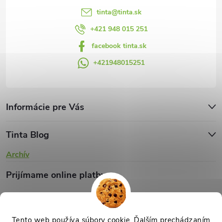
y
tinta
@
tinta.sk
v
+421 948 015 251
facebook tinta.sk
ý
+421948015251
p
i
s
Informácie pre Vás
u
Tinta Blog
Archív
Prijímame online platby
Tento web používa súbory cookie. Ďalším prechádzaním