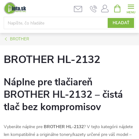
Prejsť
NÁKUPN
KOŠÍK
na
obsah
HĽADAŤ
BROTHER
BROTHER HL-2132
Náplne pre tlačiareň
BROTHER HL-2132 – čistá
tlač bez kompromisov
Vyberáte náplne pre
BROTHER HL-2132
? V tejto kategórii nájdete
len kompatibilné a originálne tonery/kazety určené pre váš model –