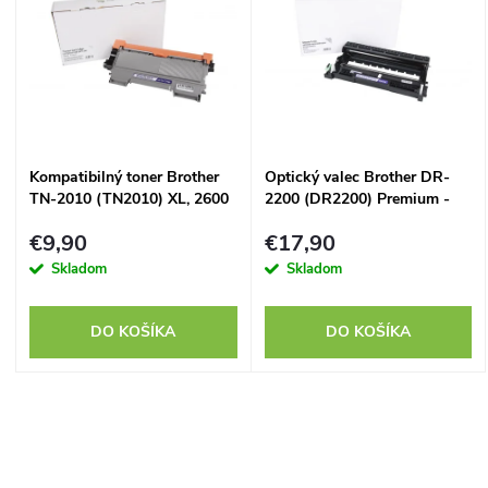
ý
Abecedne
e
p
n
i
i
s
Kompatibilný toner Brother
Optický valec Brother DR-
e
TN-2010 (TN2010) XL, 2600
2200 (DR2200) Premium -
p
strán
kompatibilný
p
€9,90
€17,90
r
Skladom
Skladom
r
o
DO KOŠÍKA
DO KOŠÍKA
o
d
d
O
u
u
v