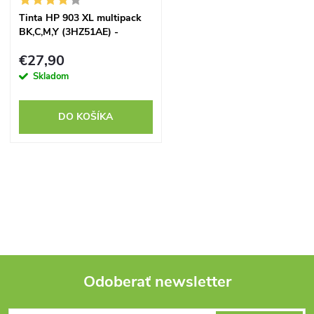
Tinta HP 903 XL multipack
BK,C,M,Y (3HZ51AE) -
kompatibilný
€27,90
Skladom
DO KOŠÍKA
O
v
l
á
Odoberať newsletter
d
Z