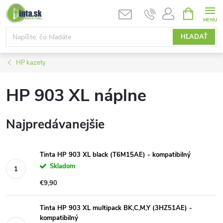
Prejsť
NÁKUPN
KOŠÍK
na
obsah
HĽADAŤ
HP kazety
HP 903 XL náplne
Najpredávanejšie
Tinta HP 903 XL black (T6M15AE) - kompatibilný
Skladom
€9,90
Tinta HP 903 XL multipack BK,C,M,Y (3HZ51AE) -
kompatibilný