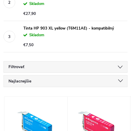
Skladom
€27,90
Tinta HP 903 XL yellow (T6M11AE) - kompatibilný
Skladom
€7,50
Filtrovať
R
Najlacnejšie
a
Najdrahšie
V
Najpredávanejšie
d
ý
Abecedne
e