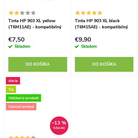
t
t
o
Tinta HP 903 XL yellow
Tinta HP 903 XL black
o
(T6M11AE) - kompatibilný
(T6M15AE) - kompatibilný
v
v
€7,50
€9,90
Skladom
Skladom
DO KOŠÍKA
DO KOŠÍKA
Akcia
Tip
Obľúbený produkt
Cenová bomba!
–13 %
€32,40