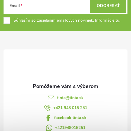
a
Email
ODOBERAŤ
á
c
Súhlasím so zasielaním emailových noviniek. Informácie
tu
.
p
i
e
ä
p
t
r
i
v
e
k
y
tinta
@
tinta.sk
v
+421 948 015 251
facebook tinta.sk
ý
+421948015251