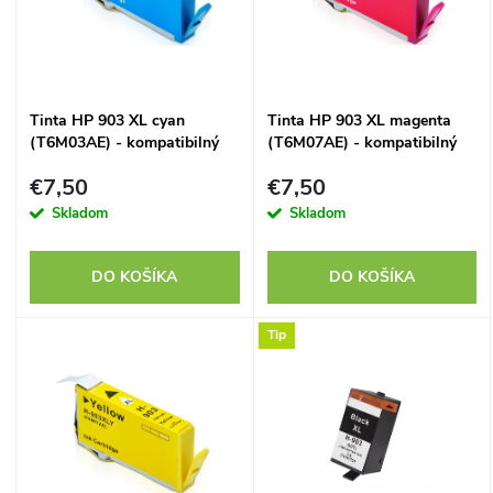
p
n
i
i
s
Tinta HP 903 XL cyan
Tinta HP 903 XL magenta
e
(T6M03AE) - kompatibilný
(T6M07AE) - kompatibilný
p
p
€7,50
€7,50
r
Skladom
Skladom
r
o
DO KOŠÍKA
DO KOŠÍKA
o
d
Tip
d
u
u
k
k