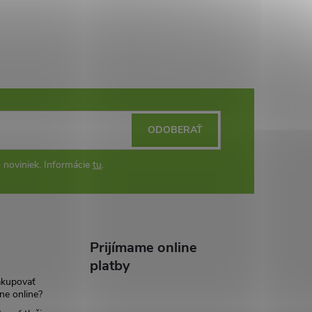
ODOBERAŤ
 noviniek. Informácie
tu
.
Prijímame online
platby
akupovať
ne online?