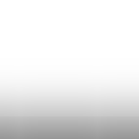
–8 %
€17
 HP 336 XL black
2EE) + HP 342 XL color
1EE) - kompatibilný
50
DO KOŠÍKA
adom