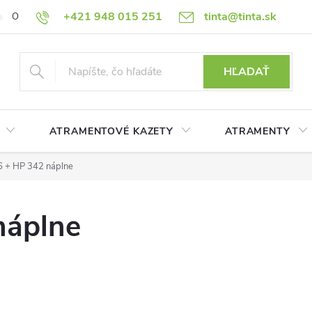
+421 948 015 251
tinta@tinta.sk
O nás
Často kladené otázky
Ako nakupovať
Ochrana osobn
HĽADAŤ
ATRAMENTOVÉ KAZETY
ATRAMENTY
 + HP 342 náplne
náplne