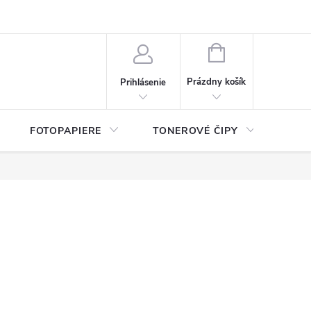
ý údajov (GDPR)
Moja objednávka
NÁKUPNÝ
KOŠÍK
Prázdny košík
Prihlásenie
FOTOPAPIERE
TONEROVÉ ČIPY
ČIS