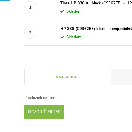
Tinta HP 336 XL black (C9362EE) + HP 
Skladom
HP 336 (C9362EE) black - kompatibiln
Skladom
R
NAJLACNEJŠIE
a
2
položiek celkom
d
OTVORIŤ FILTER
e