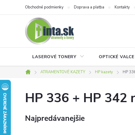
Prejsť
Obchodné podmienky
Doprava a platba
Kontakty
na
obsah
LASEROVÉ TONERY
OPTICKÉ VALCE
ATRAMENTOVÉ KAZETY
HP kazety
HP 336
Domov
HP 336 + HP 342 
Najpredávanejšie