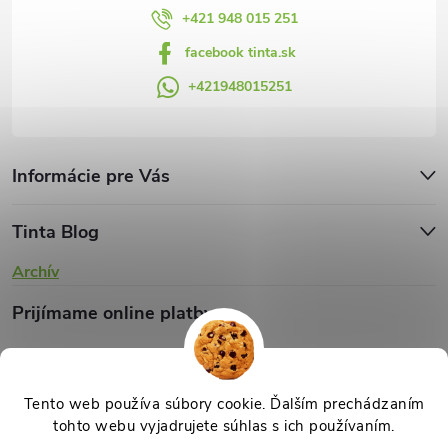
v
+421 948 015 251
facebook tinta.sk
ý
+421948015251
p
i
s
Informácie pre Vás
u
Tinta Blog
Archív
Prijímame online platby
Tento web používa súbory cookie. Ďalším prechádzaním
tohto webu vyjadrujete súhlas s ich používaním.
Copyright 2026
TINTA.sk
. Všetky práva vyhradené.
Upraviť nastavenie