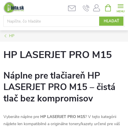
Prejsť
NÁKUPN
KOŠÍK
na
obsah
HĽADAŤ
HP
HP LASERJET PRO M15
Náplne pre tlačiareň HP
LASERJET PRO M15 – čistá
tlač bez kompromisov
Vyberáte náplne pre
HP LASERJET PRO M15
? V tejto kategórii
nájdete len kompatibilné a originálne tonery/kazety určené pre váš