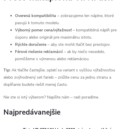
Overená kompatibilita
– zobrazujeme len náplne, ktoré
pasujú k tomuto modelu.
Výborný pomer cena/výťažnosť
– kompatibilná náplň pre
úsporu alebo originál pre maximálnu istotu.
Rýchle doručenie
– aby ste mohli tlačiť bez prestojov.
Férové riešenie reklamácií
– ak by niečo nesedelo,
pomôžeme s výmenou alebo reklamáciou.
Tip:
Ak tlačíte častejšie, oplatí sa variant s vyššou výťažnosťou
alebo zvýhodnený set farieb – znížite cenu za jednu stranu a
dopĺňanie budete riešiť menej často.
Nie ste si istý výberom? Napíšte nám – radi poradíme.
Najpredávanejšie