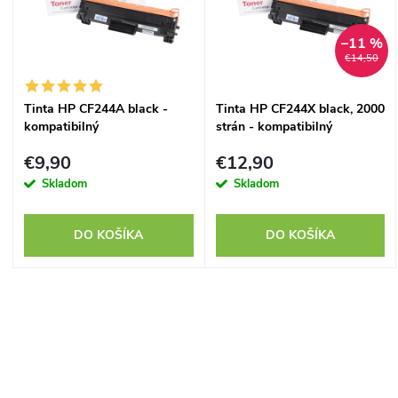
p
n
–11 %
i
€14,50
i
s
Tinta HP CF244A black -
Tinta HP CF244X black, 2000
e
kompatibilný
strán - kompatibilný
p
p
€9,90
€12,90
r
Skladom
Skladom
r
o
DO KOŠÍKA
DO KOŠÍKA
o
d
d
O
u
u
v
k
k
l