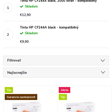
Tinta HP CF244X black, 2000 strán - kompatibilný
Skladom
€12,90
Tinta HP CF244A black - kompatibilný
Skladom
€9,90
Filtrovať
R
Najlacnejšie
a
Najdrahšie
V
Tip
Akcia
Najpredávanejšie
d
Garancia spokojnosti
Tip
ý
Abecedne
e