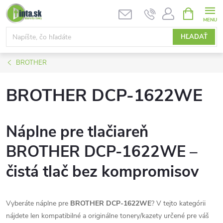
Prejsť
NÁKUPN
KOŠÍK
na
obsah
HĽADAŤ
BROTHER
BROTHER DCP-1622WE
Náplne pre tlačiareň
BROTHER DCP-1622WE –
čistá tlač bez kompromisov
Vyberáte náplne pre
BROTHER DCP-1622WE
? V tejto kategórii
nájdete len kompatibilné a originálne tonery/kazety určené pre váš