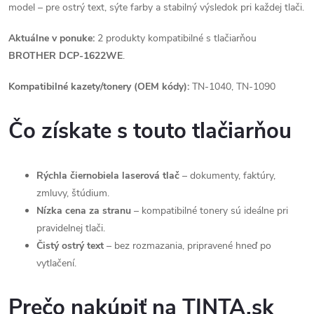
model – pre ostrý text, sýte farby a stabilný výsledok pri každej tlači.
Aktuálne v ponuke:
2 produkty kompatibilné s tlačiarňou
BROTHER DCP-1622WE
.
Kompatibilné kazety/tonery (OEM kódy):
TN-1040, TN-1090
Čo získate s touto tlačiarňou
Rýchla čiernobiela laserová tlač
– dokumenty, faktúry,
zmluvy, štúdium.
Nízka cena za stranu
– kompatibilné tonery sú ideálne pri
pravidelnej tlači.
Čistý ostrý text
– bez rozmazania, pripravené hneď po
vytlačení.
Prečo nakúpiť na TINTA.sk