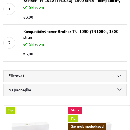
Brother TN-1040 (TN1040), 1500 strán - kompatibilný
Skladom
€6,90
Kompatibilný toner Brother TN-1090 (TN1090), 1500
strán
Skladom
€6,90
Filtrovať
R
Najlacnejšie
a
Najdrahšie
V
Tip
Akcia
Najpredávanejšie
d
Tip
ý
Abecedne
Garancia spokojnosti