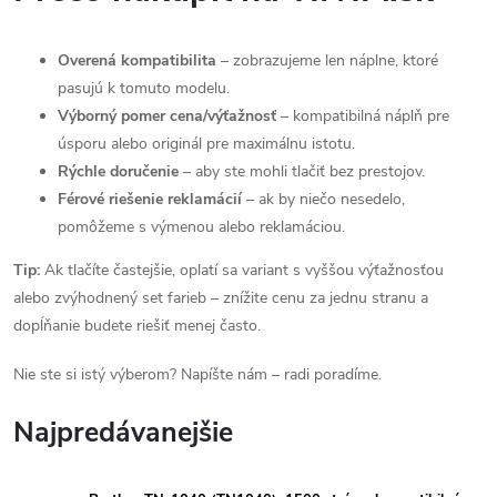
Overená kompatibilita
– zobrazujeme len náplne, ktoré
pasujú k tomuto modelu.
Výborný pomer cena/výťažnosť
– kompatibilná náplň pre
úsporu alebo originál pre maximálnu istotu.
Rýchle doručenie
– aby ste mohli tlačiť bez prestojov.
Férové riešenie reklamácií
– ak by niečo nesedelo,
pomôžeme s výmenou alebo reklamáciou.
Tip:
Ak tlačíte častejšie, oplatí sa variant s vyššou výťažnosťou
alebo zvýhodnený set farieb – znížite cenu za jednu stranu a
dopĺňanie budete riešiť menej často.
Nie ste si istý výberom? Napíšte nám – radi poradíme.
Najpredávanejšie