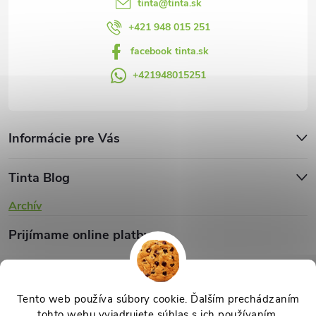
y
tinta
@
tinta.sk
v
+421 948 015 251
facebook tinta.sk
ý
+421948015251
p
i
s
Informácie pre Vás
u
Tinta Blog
Archív
Prijímame online platby
Tento web používa súbory cookie. Ďalším prechádzaním
tohto webu vyjadrujete súhlas s ich používaním.