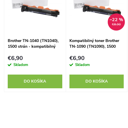
e
p
n
–22 %
i
€8,90
i
s
Brother TN-1040 (TN1040),
Kompatibilný toner Brother
e
1500 strán - kompatibilný
TN-1090 (TN1090), 1500
p
strán
p
€6,90
€6,90
r
Skladom
Skladom
r
o
DO KOŠÍKA
DO KOŠÍKA
o
d
d
O
u
u
v
k