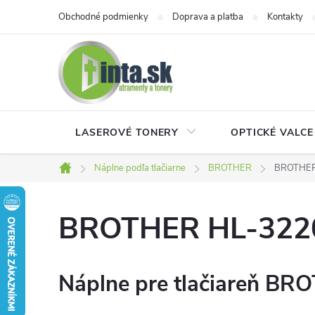
Prejsť
Obchodné podmienky
Doprava a platba
Kontakty
na
obsah
LASEROVÉ TONERY
OPTICKÉ VALCE
Náplne podľa tlačiarne
BROTHER
BROTHE
Domov
BROTHER HL-32
Náplne pre tlačiareň BR