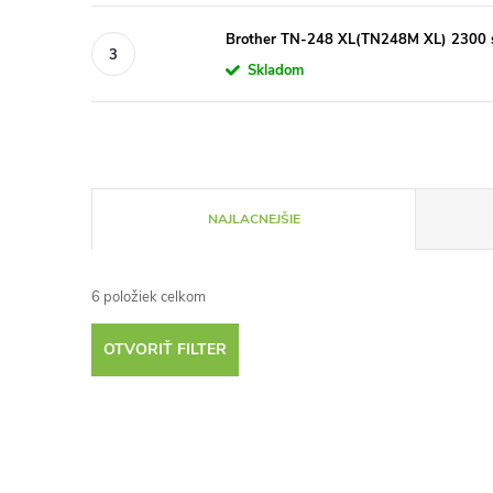
Brother TN-248 XL(TN248M XL) 2300 st
Skladom
R
NAJLACNEJŠIE
a
6
položiek celkom
d
OTVORIŤ FILTER
e
V
n
Tip
–10 %
ý
i
€13,90