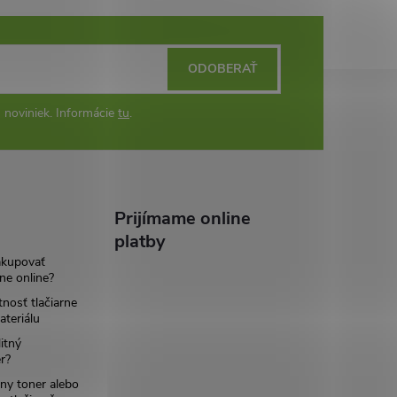
ODOBERAŤ
 noviniek. Informácie
tu
.
Prijímame online
platby
akupovať
ne online?
tnosť tlačiarne
teriálu
itný
r?
ny toner alebo