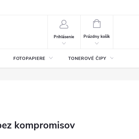
ý údajov (GDPR)
Moja objednávka
NÁKUPNÝ
KOŠÍK
Prázdny košík
Prihlásenie
FOTOPAPIERE
TONEROVÉ ČIPY
ČIS
 bez kompromisov