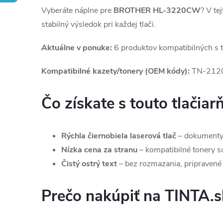
Vyberáte náplne pre
BROTHER HL-3220CW
? V te
stabilný výsledok pri každej tlači.
Aktuálne v ponuke:
6 produktov kompatibilných s 
Kompatibilné kazety/tonery (OEM kódy):
TN-2120
Čo získate s touto tlačiar
Rýchla čiernobiela laserová tlač
– dokumenty,
Nízka cena za stranu
– kompatibilné tonery sú 
Čistý ostrý text
– bez rozmazania, pripravené 
Prečo nakúpiť na TINTA.s