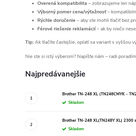
Overená kompatibilita
– zobrazujeme len náp
Výborný pomer cena/výťažnosť
– kompatibiln
Rýchle doručenie
– aby ste mohli tlačiť bez pr
Férové riešenie reklamácií
– ak by niečo nes
Tip:
Ak tlačíte častejšie, oplatí sa variant s vyššou
Nie ste si istý výberom? Napíšte nám – radi poradím
Najpredávanejšie
Brother TN-248 XL (TN248CMYK - TN2
Skladom
Brother TN-248 XL(TN248Y XL) 2300 str
Skladom