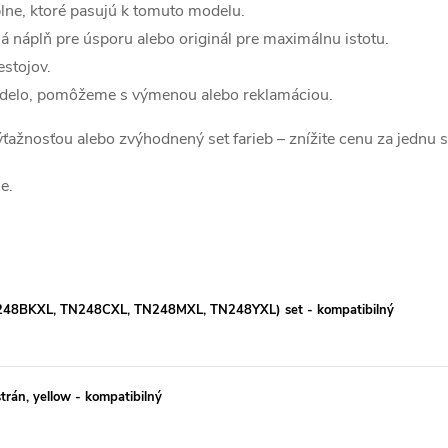
lne, ktoré pasujú k tomuto modelu.
á náplň pre úsporu alebo originál pre maximálnu istotu.
estojov.
edelo, pomôžeme s výmenou alebo reklamáciou.
 výťažnosťou alebo zvýhodnený set farieb – znížite cenu za jednu 
e.
48BKXL, TN248CXL, TN248MXL, TN248YXL) set - kompatibilný
án, yellow - kompatibilný