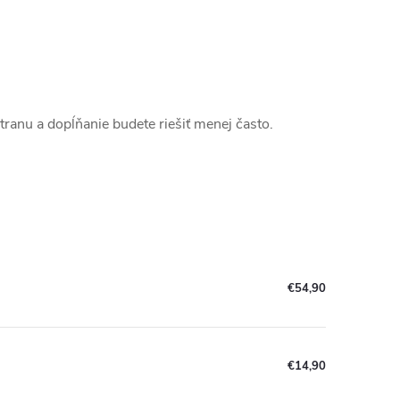
stranu a dopĺňanie budete riešiť menej často.
€54,90
€14,90