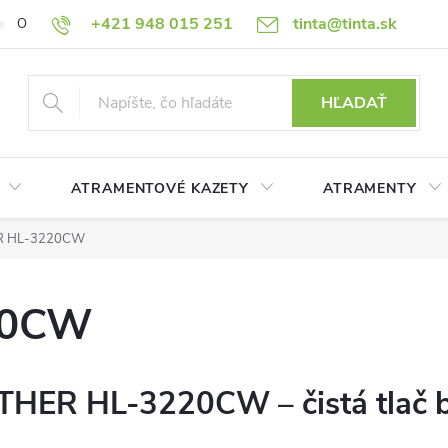
+421 948 015 251
tinta@tinta.sk
O nás
Často kladené otázky
Ako nakupovať
Ochrana osobn
HĽADAŤ
ATRAMENTOVÉ KAZETY
ATRAMENTY
R HL-3220CW
20CW
OTHER HL-3220CW – čistá tlač