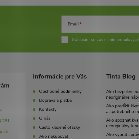
Email
Súhlasím so zasielaním emailových
Informácie pre Vás
Tinta Blog
Obchodné podmienky
Ako bezpečne n
neoriginálne nápl
Doprava a platba
Ako predĺžiť živo
Kontakty
k
a spotrebného ma
O nás
Ako spoznať kval
5 251
neoriginálny tone
Často kladené otázky
a.sk
Ako vybrať správ
Ako nakupovať