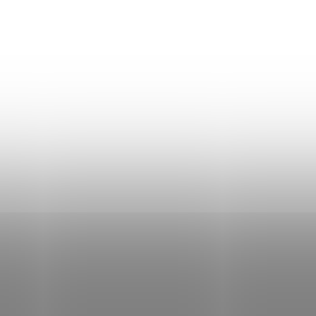
er TN-248 XL
48CMYK - TN248BKXL,
8CXL, TN248MXL,
90
YXL) set - kompatibilný
DO KOŠÍKA
adom