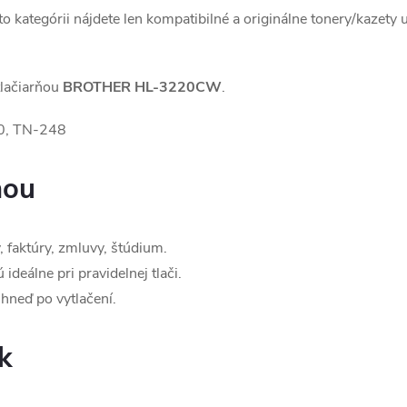
jto kategórii nájdete len kompatibilné a originálne tonery/kazety 
tlačiarňou
BROTHER HL-3220CW
.
, TN-248
ňou
 faktúry, zmluvy, štúdium.
ideálne pri pravidelnej tlači.
hneď po vytlačení.
k