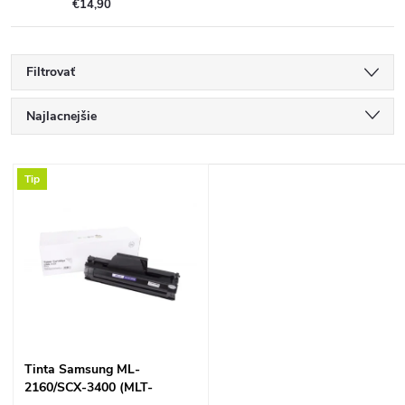
€14,90
Filtrovať
R
Najlacnejšie
a
Najdrahšie
V
Tip
Najpredávanejšie
d
ý
Abecedne
e
p
n
i
i
s
Tinta Samsung ML-
e
2160/SCX-3400 (MLT-