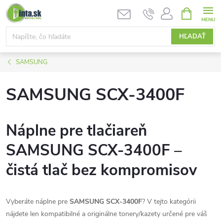
Prejsť
NÁKUPN
KOŠÍK
na
obsah
HĽADAŤ
SAMSUNG
SAMSUNG SCX-3400F
Náplne pre tlačiareň
SAMSUNG SCX-3400F –
čistá tlač bez kompromisov
Vyberáte náplne pre
SAMSUNG SCX-3400F
? V tejto kategórii
nájdete len kompatibilné a originálne tonery/kazety určené pre váš