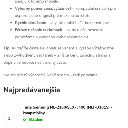
pasujú k tomuto modelu.
Výborný pomer cena/výťažnosť
– kompatibilná náplň pre
úsporu alebo originál pre maximálnu istotu.
Rýchle doručenie
– aby ste mohli tlačiť bez prestojov.
Férové riešenie reklamácií
– ak by niečo nesedelo,
pomôžeme s výmenou alebo reklamáciou.
Tip:
Ak tlačíte častejšie, oplatí sa variant s vyššou výťažnosťou
alebo zvýhodnený set farieb – znížite cenu za jednu stranu a
dopĺňanie budete riešiť menej často.
Nie ste si istý výberom? Napíšte nám – radi poradíme.
Najpredávanejšie
Tinta Samsung ML-2160/SCX-3400 (MLT-D101S) -
kompatibilný
Skladom