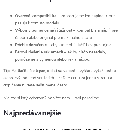
Overená kompatibilita
– zobrazujeme len náplne, ktoré
pasujú k tomuto modelu.
Výborný pomer cena/výťažnosť
– kompatibilná náplň pre
úsporu alebo originál pre maximálnu istotu.
Rýchle doručenie
– aby ste mohli tlačiť bez prestojov.
Férové riešenie reklamácií
– ak by niečo nesedelo,
pomôžeme s výmenou alebo reklamáciou.
Tip:
Ak tlačíte častejšie, oplatí sa variant s vyššou výťažnosťou
alebo zvýhodnený set farieb – znížite cenu za jednu stranu a
dopĺňanie budete riešiť menej často.
Nie ste si istý výberom? Napíšte nám – radi poradíme.
Najpredávanejšie