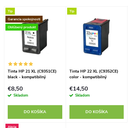
a
Najdrahšie
V
Tip
Tip
Najpredávanejšie
d
Garancia spokojnosti
ý
Abecedne
Obľúbený produkt
e
p
n
i
i
s
Tinta HP 21 XL (C9351CE)
Tinta HP 22 XL (C9352CE)
e
black - kompatibilný
color - kompatibilný
p
p
€8,50
€14,50
r
Skladom
Skladom
r
o
DO KOŠÍKA
DO KOŠÍKA
o
d
Akcia