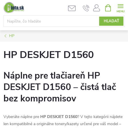
Prejsť
NÁKUPN
KOŠÍK
na
obsah
HĽADAŤ
HP
HP DESKJET D1560
Náplne pre tlačiareň HP
DESKJET D1560 – čistá tlač
bez kompromisov
Vyberáte náplne pre
HP DESKJET D1560
? V tejto kategórii nájdete
len kompatibilné a originálne tonery/kazety určené pre váš model –