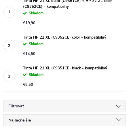
Tinta HP 21 XL black (C9351CE) + HP 22 XL color
(C9352CE) - kompatibilný
Skladom
€19,90
Tinta HP 22 XL (C9352CE) color - kompatibilný
Skladom
€14,50
Tinta HP 21 XL (C9351CE) black - kompatibilný
Skladom
€8,50
Filtrovať
R
Najlacnejšie