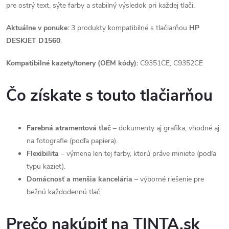
pre ostrý text, sýte farby a stabilný výsledok pri každej tlači.
Aktuálne v ponuke:
3 produkty kompatibilné s tlačiarňou
HP
DESKJET D1560
.
Kompatibilné kazety/tonery (OEM kódy):
C9351CE, C9352CE
Čo získate s touto tlačiarňou
Farebná atramentová tlač
– dokumenty aj grafika, vhodné aj
na fotografie (podľa papiera).
Flexibilita
– výmena len tej farby, ktorú práve miniete (podľa
typu kaziet).
Domácnosť a menšia kancelária
– výborné riešenie pre
bežnú každodennú tlač.
Prečo nakúpiť na TINTA.sk