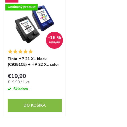
d
Obľúbený produkt
u
u
k
k
t
–16 %
€23,80
t
o
Tinta HP 21 XL black
o
(C9351CE) + HP 22 XL color
v
(C9352CE) - kompatibilný
v
€19,90
Jednotková
€19,90 / 1 ks
cena:
Skladom
DO KOŠÍKA