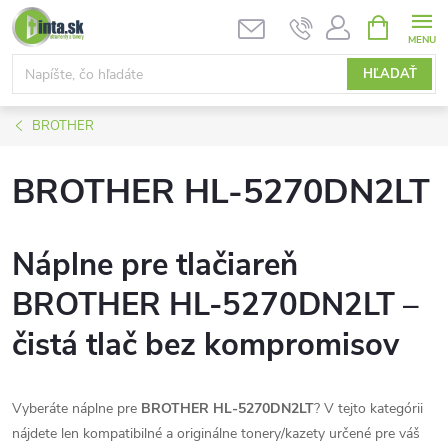
Prejsť
NÁKUPN
KOŠÍK
na
obsah
HĽADAŤ
BROTHER
BROTHER HL-5270DN2LT
Náplne pre tlačiareň
BROTHER HL-5270DN2LT –
čistá tlač bez kompromisov
Vyberáte náplne pre
BROTHER HL-5270DN2LT
? V tejto kategórii
nájdete len kompatibilné a originálne tonery/kazety určené pre váš