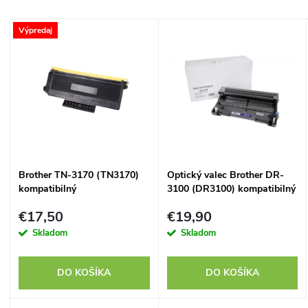
a
Najdrahšie
V
Výpredaj
Najpredávanejšie
d
ý
Abecedne
e
p
n
i
i
s
Brother TN-3170 (TN3170)
Optický valec Brother DR-
e
kompatibilný
3100 (DR3100) kompatibilný
p
p
€17,50
€19,90
r
Skladom
Skladom
r
o
DO KOŠÍKA
DO KOŠÍKA
o