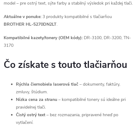
model – pre ostrý text, sýte farby a stabilný výsledok pri každej tlači.
Aktuálne v ponuke:
3 produkty kompatibilné s tlačiarňou
BROTHER HL-5270DN2LT
.
Kompatibilné kazety/tonery (OEM kódy):
DR-3100, DR-3200, TN-
3170
Čo získate s touto tlačiarňou
Rýchla čiernobiela laserová tlač
– dokumenty, faktúry,
zmluvy, štúdium.
Nízka cena za stranu
– kompatibilné tonery sú ideálne pri
pravidelnej tlači.
Čistý ostrý text
– bez rozmazania, pripravené hneď po
vytlačení.