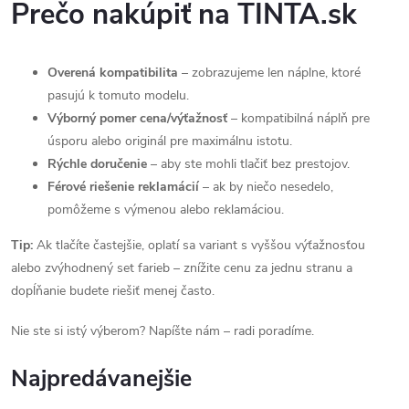
Prečo nakúpiť na TINTA.sk
Overená kompatibilita
– zobrazujeme len náplne, ktoré
pasujú k tomuto modelu.
Výborný pomer cena/výťažnosť
– kompatibilná náplň pre
úsporu alebo originál pre maximálnu istotu.
Rýchle doručenie
– aby ste mohli tlačiť bez prestojov.
Férové riešenie reklamácií
– ak by niečo nesedelo,
pomôžeme s výmenou alebo reklamáciou.
Tip:
Ak tlačíte častejšie, oplatí sa variant s vyššou výťažnosťou
alebo zvýhodnený set farieb – znížite cenu za jednu stranu a
dopĺňanie budete riešiť menej často.
Nie ste si istý výberom? Napíšte nám – radi poradíme.
Najpredávanejšie