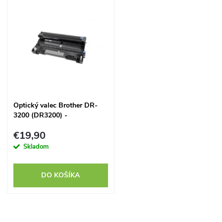
d
d
u
u
k
k
t
t
o
Optický valec Brother DR-
o
3200 (DR3200) -
v
kompatibilný
v
€19,90
Skladom
DO KOŠÍKA