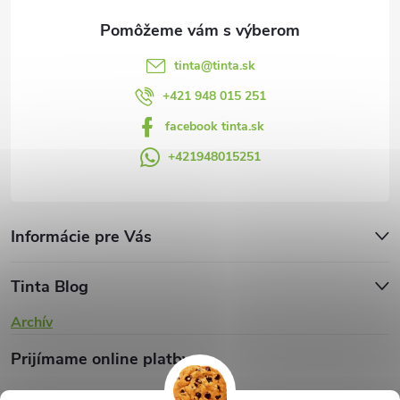
e
k
y
tinta
@
tinta.sk
v
+421 948 015 251
facebook tinta.sk
ý
+421948015251
p
i
s
Informácie pre Vás
u
Tinta Blog
Archív
Prijímame online platby