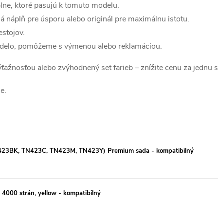
lne, ktoré pasujú k tomuto modelu.
á náplň pre úsporu alebo originál pre maximálnu istotu.
estojov.
edelo, pomôžeme s výmenou alebo reklamáciou.
 výťažnosťou alebo zvýhodnený set farieb – znížite cenu za jednu 
e.
23BK, TN423C, TN423M, TN423Y) Premium sada - kompatibilný
000 strán, yellow - kompatibilný