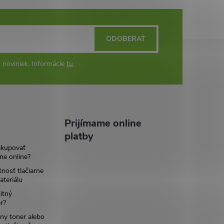
ODOBERAŤ
 noviniek. Informácie
tu
.
Prijímame online
platby
akupovať
ne online?
tnosť tlačiarne
teriálu
itný
r?
ny toner alebo