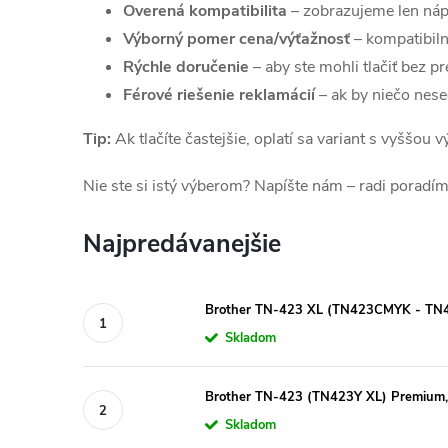
Overená kompatibilita
– zobrazujeme len náp
Výborný pomer cena/výťažnosť
– kompatibiln
Rýchle doručenie
– aby ste mohli tlačiť bez pr
Férové riešenie reklamácií
– ak by niečo nes
Tip:
Ak tlačíte častejšie, oplatí sa variant s vyššou
Nie ste si istý výberom? Napíšte nám – radi poradím
Najpredávanejšie
Brother TN-423 XL (TN423CMYK - TN4
Skladom
Brother TN-423 (TN423Y XL) Premium, 4
Skladom