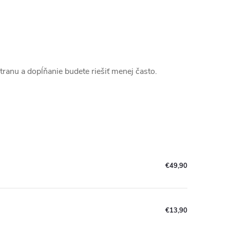
stranu a dopĺňanie budete riešiť menej často.
€49,90
€13,90