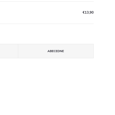
€13,90
ABECEDNE
S čipom!