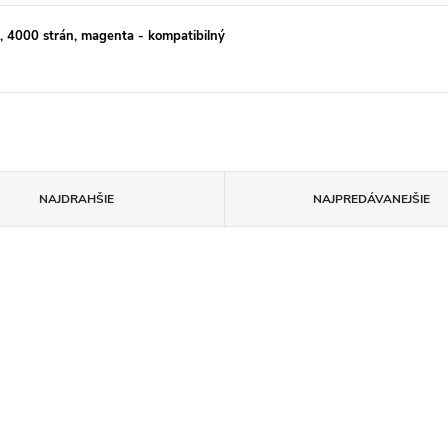
4000 strán, magenta - kompatibilný
NAJDRAHŠIE
NAJPREDÁVANEJŠIE
m!
S čipom!