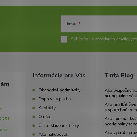
Email
Súhlasím so zasielaním emailových
Informácie pre Vás
Tinta Blog
Obchodné podmienky
Ako bezpečne n
neoriginálne nápl
Doprava a platba
Ako predĺžiť živo
Kontakty
k
a spotrebného ma
O nás
Ako spoznať kval
5 251
neoriginálny tone
Často kladené otázky
a.sk
Ako vybrať správ
Ako nakupovať