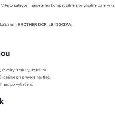
 V tejto kategórii nájdete len kompatibilné a originálne tonery/k
tlačiarňou
BROTHER DCP-L8410CDW,
.
ňou
 faktúry, zmluvy, štúdium.
ideálne pri pravidelnej tlači.
hneď po vytlačení.
k