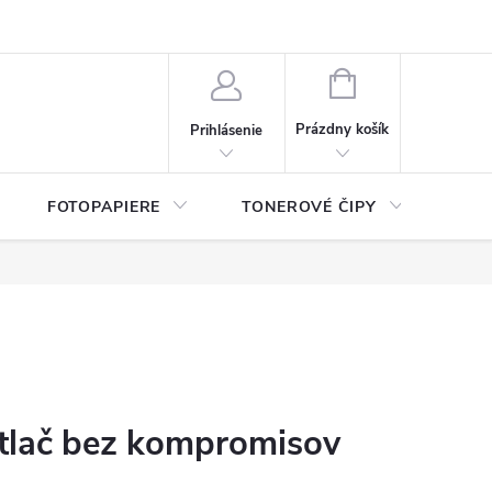
ý údajov (GDPR)
Moja objednávka
NÁKUPNÝ
KOŠÍK
Prázdny košík
Prihlásenie
FOTOPAPIERE
TONEROVÉ ČIPY
ČIS
tlač bez kompromisov