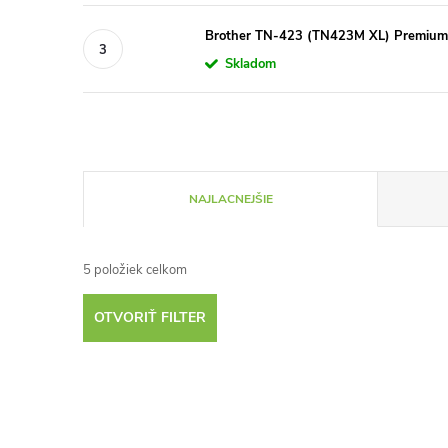
Brother TN-423 (TN423M XL) Premium, 
Skladom
R
NAJLACNEJŠIE
a
5
položiek celkom
d
OTVORIŤ FILTER
e
V
n
S čipom!
S čipo
ý
i