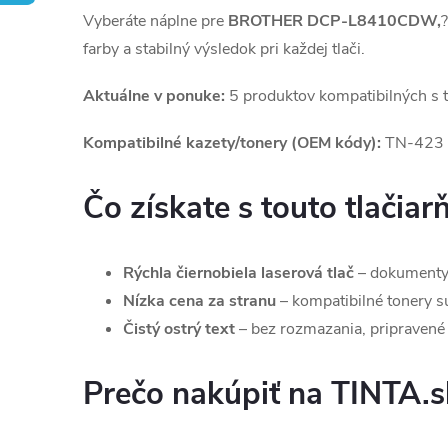
Vyberáte náplne pre
BROTHER DCP-L8410CDW,
?
farby a stabilný výsledok pri každej tlači.
Aktuálne v ponuke:
5 produktov kompatibilných s 
Kompatibilné kazety/tonery (OEM kódy):
TN-423
Čo získate s touto tlačiar
Rýchla čiernobiela laserová tlač
– dokumenty,
Nízka cena za stranu
– kompatibilné tonery sú 
Čistý ostrý text
– bez rozmazania, pripravené 
Prečo nakúpiť na TINTA.s