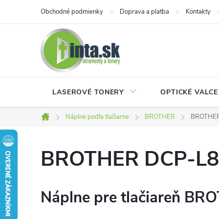
Prejsť
Obchodné podmienky
Doprava a platba
Kontakty
na
obsah
LASEROVÉ TONERY
OPTICKÉ VALCE
Náplne podľa tlačiarne
BROTHER
BROTHER
Domov
BROTHER DCP-L
Náplne pre tlačiareň BR