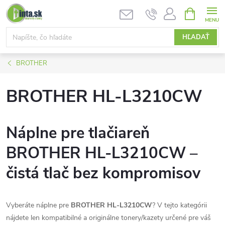
Prejsť
NÁKUPN
KOŠÍK
na
obsah
HĽADAŤ
BROTHER
BROTHER HL-L3210CW
Náplne pre tlačiareň
BROTHER HL-L3210CW –
čistá tlač bez kompromisov
Vyberáte náplne pre
BROTHER HL-L3210CW
? V tejto kategórii
nájdete len kompatibilné a originálne tonery/kazety určené pre váš