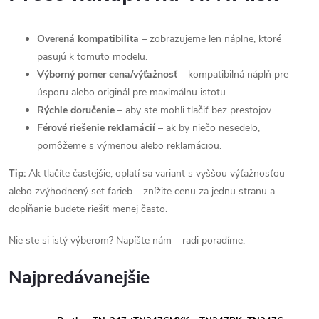
Overená kompatibilita
– zobrazujeme len náplne, ktoré
pasujú k tomuto modelu.
Výborný pomer cena/výťažnosť
– kompatibilná náplň pre
úsporu alebo originál pre maximálnu istotu.
Rýchle doručenie
– aby ste mohli tlačiť bez prestojov.
Férové riešenie reklamácií
– ak by niečo nesedelo,
pomôžeme s výmenou alebo reklamáciou.
Tip:
Ak tlačíte častejšie, oplatí sa variant s vyššou výťažnosťou
alebo zvýhodnený set farieb – znížite cenu za jednu stranu a
dopĺňanie budete riešiť menej často.
Nie ste si istý výberom? Napíšte nám – radi poradíme.
Najpredávanejšie