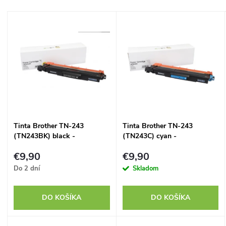
a
Najdrahšie
V
Najpredávanejšie
d
ý
Abecedne
e
p
n
i
i
s
Tinta Brother TN-243
Tinta Brother TN-243
e
(TN243BK) black -
(TN243C) cyan -
p
kompatibilný
kompatibilný
p
€9,90
€9,90
r
Do 2 dní
Skladom
r
o
DO KOŠÍKA
DO KOŠÍKA
o
d