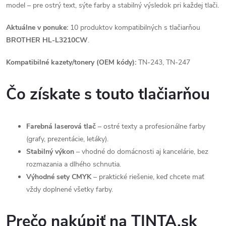
model – pre ostrý text, sýte farby a stabilný výsledok pri každej tlači.
Aktuálne v ponuke:
10 produktov kompatibilných s tlačiarňou
BROTHER HL-L3210CW
.
Kompatibilné kazety/tonery (OEM kódy):
TN-243, TN-247
Čo získate s touto tlačiarňou
Farebná laserová tlač
– ostré texty a profesionálne farby
(grafy, prezentácie, letáky).
Stabilný výkon
– vhodné do domácnosti aj kancelárie, bez
rozmazania a dlhého schnutia.
Výhodné sety CMYK
– praktické riešenie, keď chcete mať
vždy doplnené všetky farby.
Prečo nakúpiť na TINTA.sk