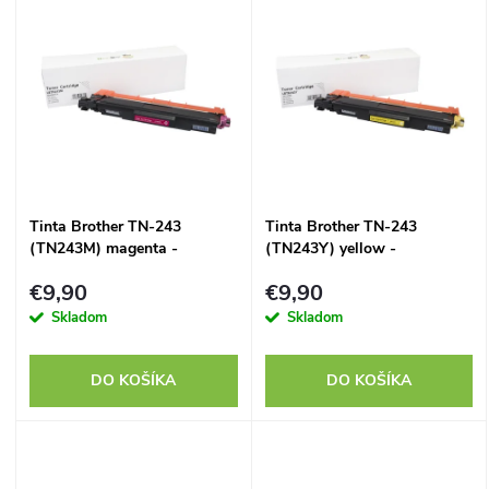
d
u
u
k
k
t
t
o
Tinta Brother TN-243
Tinta Brother TN-243
o
(TN243M) magenta -
(TN243Y) yellow -
v
kompatibilný
kompatibilný
v
€9,90
€9,90
Skladom
Skladom
DO KOŠÍKA
DO KOŠÍKA