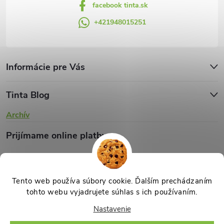
facebook tinta.sk
ý
+421948015251
p
i
s
Informácie pre Vás
u
Tinta Blog
Archív
Prijímame online platby
Tento web používa súbory cookie. Ďalším prechádzaním
tohto webu vyjadrujete súhlas s ich používaním.
Copyright 2026
TINTA.sk
. Všetky práva vyhradené.
Upraviť nastavenie
Nastavenie
cookies