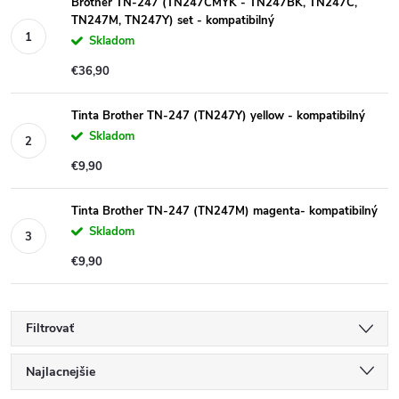
Brother TN-247 (TN247CMYK - TN247BK, TN247C,
TN247M, TN247Y) set - kompatibilný
Skladom
€36,90
Tinta Brother TN-247 (TN247Y) yellow - kompatibilný
Skladom
€9,90
Tinta Brother TN-247 (TN247M) magenta- kompatibilný
Skladom
€9,90
Filtrovať
R
Najlacnejšie