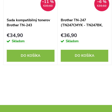
–11 %
–6 %
€39,60
€39,60
Sada kompatibilný tonerov
Brother TN-247
Brother TN-243
(TN247CMYK - TN247BK,
(TN243CMYK - TN243BK,
TN247C, TN247M, TN247Y)
€34,90
€36,90
TN243C, TN243M, TN243Y)
set - kompatibilný
Skladom
Skladom
DO KOŠÍKA
DO KOŠÍKA
O
v
l
á