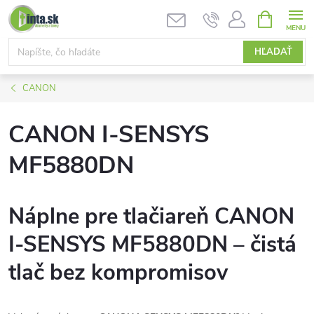
Prejsť
NÁKUPN
KOŠÍK
na
obsah
HĽADAŤ
CANON
CANON I-SENSYS
MF5880DN
Náplne pre tlačiareň CANON
I-SENSYS MF5880DN – čistá
tlač bez kompromisov