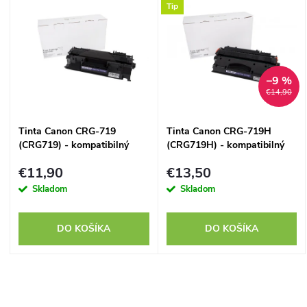
d
Tip
ý
Abecedne
e
p
n
–9 %
i
€14,90
i
s
Tinta Canon CRG-719
Tinta Canon CRG-719H
e
(CRG719) - kompatibilný
(CRG719H) - kompatibilný
p
p
€11,90
€13,50
r
Skladom
Skladom
r
o
DO KOŠÍKA
DO KOŠÍKA
o
d
d
O
u