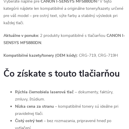
Vyberáte náplne pre
CANON I-SENSYS MF5880DN
? V tejto
kategórii nájdete len kompatibilné a originálne tonery/kazety určené
pre váš model – pre ostrý text, sýte farby a stabilný výsledok pri
každej tlači.
Aktuálne v ponuke:
2 produkty kompatibilné s tlačiarňou
CANON I-
SENSYS MF5880DN
.
Kompatibilné kazety/tonery (OEM kódy):
CRG-719, CRG-719H
Čo získate s touto tlačiarňou
Rýchla čiernobiela laserová tlač
– dokumenty, faktúry,
zmluvy, štúdium.
Nízka cena za stranu
– kompatibilné tonery sú ideálne pri
pravidelnej tlači.
Čistý ostrý text
– bez rozmazania, pripravené hneď po
vytlačení.