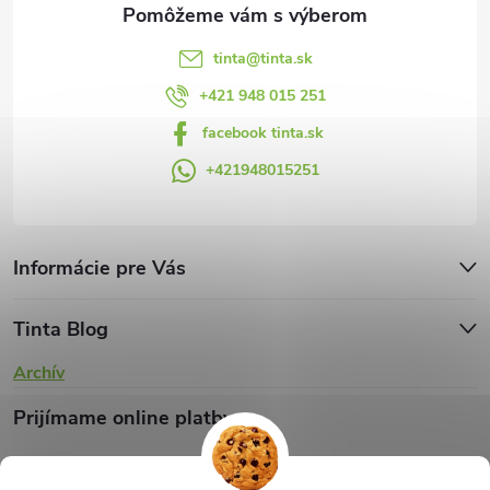
e
k
y
tinta
@
tinta.sk
v
+421 948 015 251
facebook tinta.sk
ý
+421948015251
p
i
s
Informácie pre Vás
u
Tinta Blog
Archív
Prijímame online platby