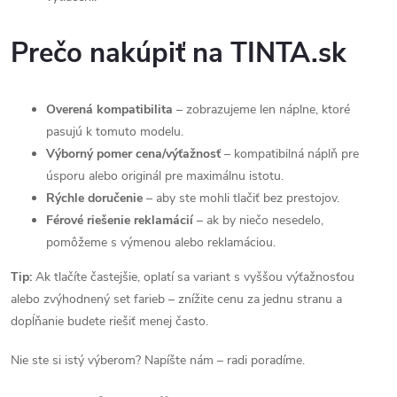
Prečo nakúpiť na TINTA.sk
Overená kompatibilita
– zobrazujeme len náplne, ktoré
pasujú k tomuto modelu.
Výborný pomer cena/výťažnosť
– kompatibilná náplň pre
úsporu alebo originál pre maximálnu istotu.
Rýchle doručenie
– aby ste mohli tlačiť bez prestojov.
Férové riešenie reklamácií
– ak by niečo nesedelo,
pomôžeme s výmenou alebo reklamáciou.
Tip:
Ak tlačíte častejšie, oplatí sa variant s vyššou výťažnosťou
alebo zvýhodnený set farieb – znížite cenu za jednu stranu a
dopĺňanie budete riešiť menej často.
Nie ste si istý výberom? Napíšte nám – radi poradíme.