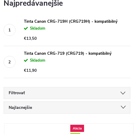
Najpredávanejšie
Tinta Canon CRG-719H (CRG719H) - kompatibilný
Skladom
€13,50
Tinta Canon CRG-719 (CRG719) - kompatibilný
Skladom
€11,90
Filtrovať
R
Najlacnejšie
a
Najdrahšie
V
Akcia
Najpredávanejšie