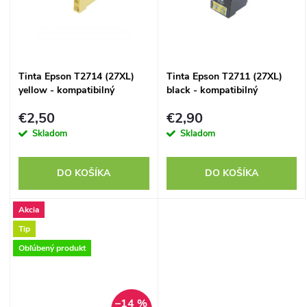
k
k
t
t
o
Tinta Epson T2714 (27XL)
Tinta Epson T2711 (27XL)
o
yellow - kompatibilný
black - kompatibilný
v
v
€2,50
€2,90
Skladom
Skladom
DO KOŠÍKA
DO KOŠÍKA
Akcia
Tip
Obľúbený produkt
–14 %