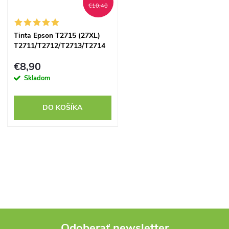
€10,40
Tinta Epson T2715 (27XL)
T2711/T2712/T2713/T2714
multipack - kompatibilný
€8,90
Skladom
DO KOŠÍKA
O
v
l
á
Odoberať newsletter