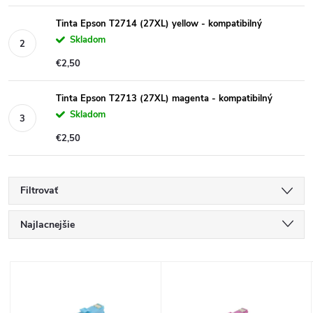
Tinta Epson T2714 (27XL) yellow - kompatibilný
Skladom
€2,50
Tinta Epson T2713 (27XL) magenta - kompatibilný
Skladom
€2,50
Filtrovať
R
Najlacnejšie
a
Najdrahšie
V
Najpredávanejšie
d
ý
Abecedne