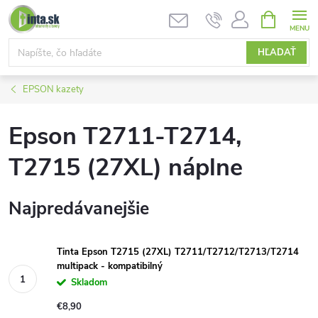
Prejsť
NÁKUPN
KOŠÍK
na
obsah
HĽADAŤ
EPSON kazety
Epson T2711-T2714,
T2715 (27XL) náplne
Najpredávanejšie
Tinta Epson T2715 (27XL) T2711/T2712/T2713/T2714
multipack - kompatibilný
Skladom
€8,90