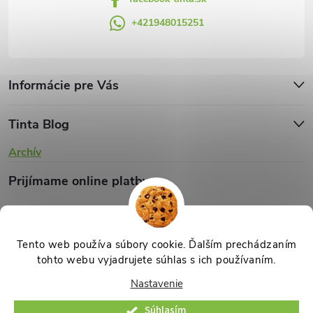
ý
+421948015251
p
i
s
Informácie pre Vás
u
Tinta Blog
Archív
Prijímame online platby
Tento web používa súbory cookie. Ďalším prechádzaním
tohto webu vyjadrujete súhlas s ich používaním.
Copyright 2026
TINTA.sk
. Všetky práva vyhradené.
Upraviť nastavenie
Nastavenie
cookies
Súhlasím
Vytvoril Shoptet