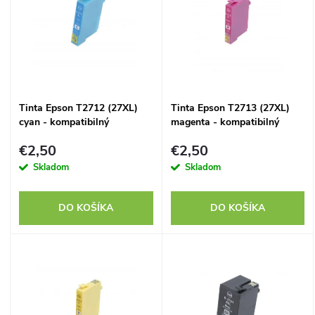
e
p
n
i
i
s
Tinta Epson T2712 (27XL)
Tinta Epson T2713 (27XL)
e
cyan - kompatibilný
magenta - kompatibilný
p
p
€2,50
€2,50
r
Skladom
Skladom
r
o
DO KOŠÍKA
DO KOŠÍKA
o
d
d
u
u