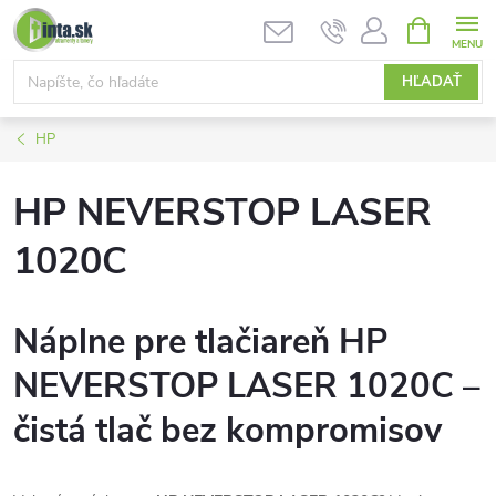
Prejsť
NÁKUPN
KOŠÍK
na
obsah
HĽADAŤ
HP
HP NEVERSTOP LASER
1020C
Náplne pre tlačiareň HP
NEVERSTOP LASER 1020C –
čistá tlač bez kompromisov