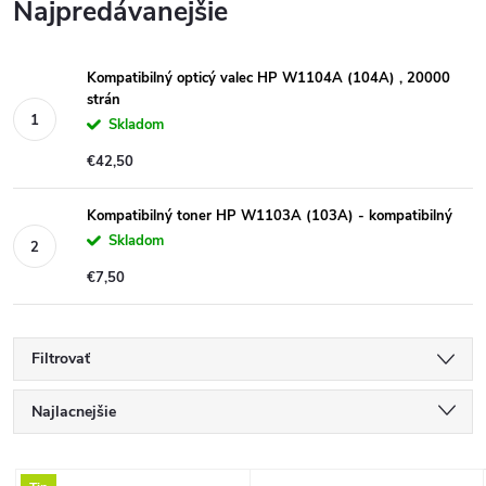
Najpredávanejšie
Kompatibilný opticý valec HP W1104A (104A) , 20000
strán
Skladom
€42,50
Kompatibilný toner HP W1103A (103A) - kompatibilný
Skladom
€7,50
Filtrovať
R
Najlacnejšie
a
Najdrahšie