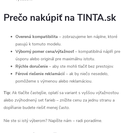
Prečo nakúpiť na TINTA.sk
Overená kompatibilita
– zobrazujeme len náplne, ktoré
pasujú k tomuto modelu.
Výborný pomer cena/výťažnosť
– kompatibilná náplň pre
úsporu alebo originál pre maximálnu istotu.
Rýchle doručenie
– aby ste mohli tlačiť bez prestojov.
Férové riešenie reklamácií
– ak by niečo nesedelo,
pomôžeme s výmenou alebo reklamáciou.
Tip:
Ak tlačíte častejšie, oplatí sa variant s vyššou výťažnosťou
alebo zvýhodnený set farieb – znížite cenu za jednu stranu a
dopĺňanie budete riešiť menej často.
Nie ste si istý výberom? Napíšte nám – radi poradíme.