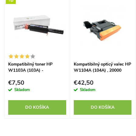
V
Tip
Najpredávanejšie
d
ý
Abecedne
e
p
n
i
i
s
Kompatibilný toner HP
Kompatibilný opticý valec HP
e
W1103A (103A) -
W1104A (104A) , 20000
p
kompatibilný
strán
p
€7,50
€42,50
r
Skladom
Skladom
r
o
DO KOŠÍKA
DO KOŠÍKA
o
d
d