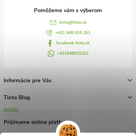
e
k
y
tinta
@
tinta.sk
v
+421 948 015 251
facebook tinta.sk
ý
+421948015251
p
i
s
Informácie pre Vás
u
Tinta Blog
Archív
Prijímame online platby