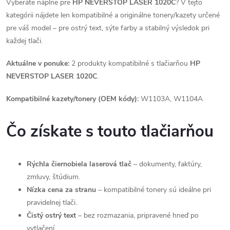
Vyberáte náplne pre
HP NEVERSTOP LASER 1020C
? V tejto
kategórii nájdete len kompatibilné a originálne tonery/kazety určené
pre váš model – pre ostrý text, sýte farby a stabilný výsledok pri
každej tlači.
Aktuálne v ponuke:
2 produkty kompatibilné s tlačiarňou
HP
NEVERSTOP LASER 1020C
.
Kompatibilné kazety/tonery (OEM kódy):
W1103A, W1104A
Čo získate s touto tlačiarňou
Rýchla čiernobiela laserová tlač
– dokumenty, faktúry,
zmluvy, štúdium.
Nízka cena za stranu
– kompatibilné tonery sú ideálne pri
pravidelnej tlači.
Čistý ostrý text
– bez rozmazania, pripravené hneď po
vytlačení.