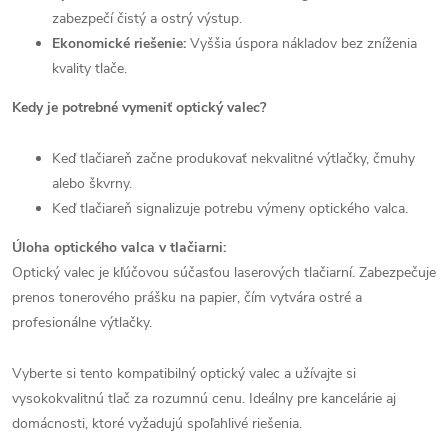
zabezpečí čistý a ostrý výstup.
Ekonomické riešenie:
Vyššia úspora nákladov bez zníženia
kvality tlače.
Kedy je potrebné vymeniť optický valec?
Keď tlačiareň začne produkovať nekvalitné výtlačky, čmuhy
alebo škvrny.
Keď tlačiareň signalizuje potrebu výmeny optického valca.
Úloha optického valca v tlačiarni:
Optický valec je kľúčovou súčasťou laserových tlačiarní. Zabezpečuje
prenos tonerového prášku na papier, čím vytvára ostré a
profesionálne výtlačky.
Vyberte si tento kompatibilný optický valec a užívajte si
vysokokvalitnú tlač za rozumnú cenu. Ideálny pre kancelárie aj
domácnosti, ktoré vyžadujú spoľahlivé riešenia.