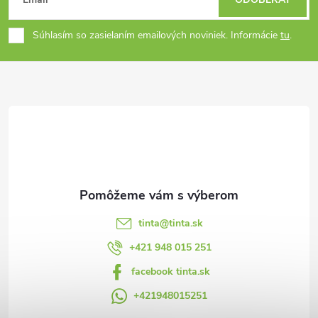
á
Súhlasím so zasielaním emailových noviniek. Informácie
tu
.
p
ä
t
i
e
tinta
@
tinta.sk
+421 948 015 251
facebook tinta.sk
+421948015251