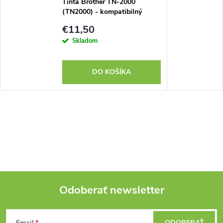
Tinta Brother TN-2000
(TN2000) - kompatibilný
€11,50
Skladom
DO KOŠÍKA
Odoberať newsletter
Z
Email
ODOBERAŤ