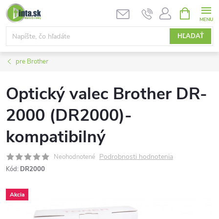
Prejsť
NÁKUPN
KOŠÍK
na
obsah
HĽADAŤ
pre Brother
Optický valec Brother DR-
2000 (DR2000)-
kompatibilný
Podrobnosti hodnotenia
Neohodnotené
Kód:
DR2000
Akcia