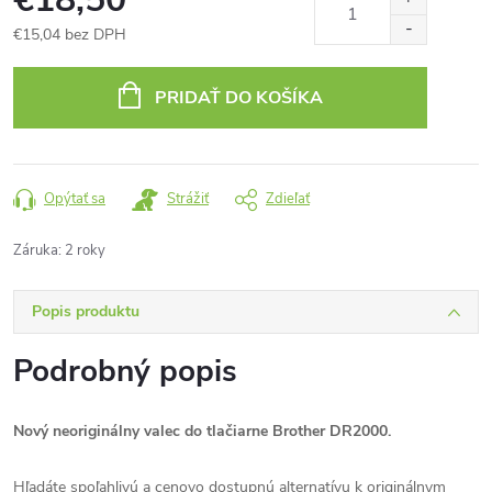
€15,04 bez DPH
Jednotková
cena:
PRIDAŤ DO KOŠÍKA
Opýtať sa
Strážiť
Zdieľať
Záruka
:
2 roky
Popis produktu
Podrobný popis
Nový neoriginálny valec do tlačiarne Brother DR2000.
Hľadáte spoľahlivú a cenovo dostupnú alternatívu k originálnym