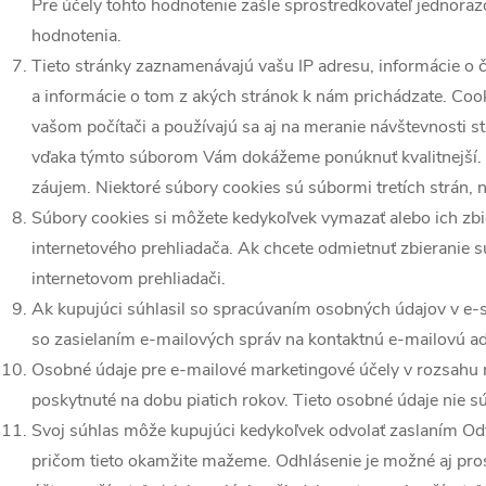
Pre účely tohto hodnotenie zašle sprostredkovateľ jednor
hodnotenia.
Tieto stránky zaznamenávajú vašu IP adresu, informácie o č
a informácie o tom z akých stránok k nám prichádzate. Cook
vašom počítači a používajú sa aj na meranie návštevnosti s
vďaka týmto súborom Vám dokážeme ponúknuť kvalitnejší. 
záujem. Niektoré súbory cookies sú súbormi tretích strán, 
Súbory cookies si môžete kedykoľvek vymazať alebo ich zbi
internetového prehliadača. Ak chcete odmietnuť zbieranie s
internetovom prehliadači.
Ak kupujúci súhlasil so spracúvaním osobných údajov v e-s
so zasielaním e-mailových správ na kontaktnú e-mailovú a
Osobné údaje pre e-mailové marketingové účely v rozsahu 
poskytnuté na dobu piatich rokov. Tieto osobné údaje nie s
Svoj súhlas môže kupujúci kedykoľvek odvolať zaslaním O
pričom tieto okamžite mažeme. Odhlásenie je možné aj pros