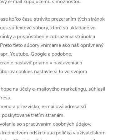
azový e-mail kupujúcemu s možnosťou
ase koľko času strávite prezeraním tých stránok
ies sú textové súbory, ktoré sú ukladané vo
tránky a prispôsobenie zobrazenia stránok a
Preto tieto súbory vnímame ako náš oprávnený
napr. Youtube, Google a podobne.
eranie nastaviť priamo v nastaveniach
úborov cookies nastavte si to vo svojom
hope na účely e-mailového marketingu, súhlasil
dresu.
meno a priezvisko, e-mailová adresa sú
ú poskytované tretím stranám.
dvolania so spracúvaním osobných údajov,
tredníctvom odškrtnutia políčka v užívateľskom