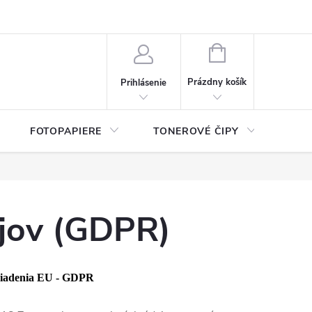
ý údajov (GDPR)
Moja objednávka
NÁKUPNÝ
KOŠÍK
Prázdny košík
Prihlásenie
FOTOPAPIERE
TONEROVÉ ČIPY
ČIS
jov (GDPR)
riadenia EU - GDPR