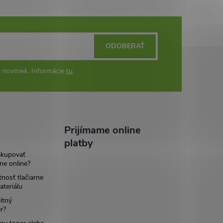
ODOBERAŤ
 noviniek. Informácie
tu
.
Prijímame online
platby
akupovať
ne online?
tnosť tlačiarne
teriálu
itný
r?