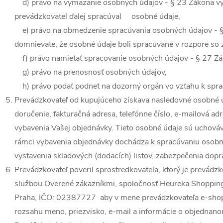
d) právo na vymazanie osobných údajov - § 23 Zákona vyu
prevádzkovateľ ďalej spracúval osobné údaje,
e) právo na obmedzenie spracúvania osobných údajov - § 
domnievate, že osobné údaje boli spracúvané v rozpore so
f) právo namietať spracovanie osobných údajov - § 27 Zá
g) právo na prenosnosť osobných údajov,
h) právo podať podnet na dozorný orgán vo vzťahu k sp
Prevádzkovateľ od kupujúceho získava nasledovné osobné úda
doručenie, fakturačná adresa, telefónne číslo, e-mailová a
vybavenia Vašej objednávky. Tieto osobné údaje sú uchováv
rámci vybavenia objednávky dochádza k spracúvaniu osobný
vystavenia skladových (dodacích) listov, zabezpečenia dopra
Prevádzkovateľ poveril sprostredkovateľa, ktorý je prevádz
službou Overené zákazníkmi, spoločnosť Heureka Shopping,
Praha, IČO: 02387727 aby v mene prevádzkovateľa e-shop
rozsahu meno, priezvisko, e-mail a informácie o objednano