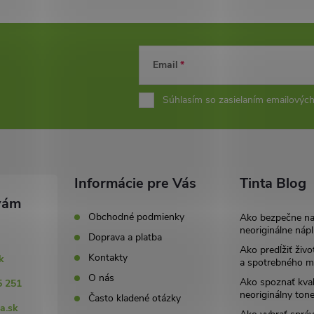
Email
Súhlasím so zasielaním emailových
Informácie pre Vás
Tinta Blog
Obchodné podmienky
Ako bezpečne n
neoriginálne nápl
Doprava a platba
Ako predĺžiť živo
Kontakty
k
a spotrebného ma
O nás
Ako spoznať kval
5 251
neoriginálny tone
Často kladené otázky
a.sk