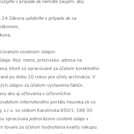
žijete v prípade ak nemáte záujem, aby
24 Zákona uplatníte v prípade ak sa
 zákonom,
kona,
racúvaným osobným údajov.
je: titul, meno, priezvisko, adresa na
dresa, ktoré sú spracúvané za účelom korektného
ané po dobu 10 rokov pre účely archivácie. V
ch údajov za účelom vystavenia faktúr,
vy ako aj účtovania v účtovníctve.
kovateľom internetového portálu heureka.sk so
 s.r.o. so sídlom Karolínska 650/1, 186 00
u spracúvala jednorázovo osobné údaje v
m tovare za účelom hodnotenia kvality nákupu.