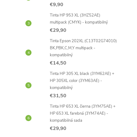
€9,90
Tinta HP 953 XL (3HZ52AE)
multipack (CMYK) - kompatibilný
€29,90
Tinta Epson 202XL (C13T02G74010)
BK,PBK,C,M,Y multipack -
kompatibilný
€14,50
Tinta HP 305 XL black (3YM62AE) +
HP 305XL color (3YM63AE) -
kompatibilný
€31,50
Tinta HP 653 XL čierna (3YM75AE) +
HP 653 XL farebná (3YM74AE) -
kompatibilná sada
€29,90