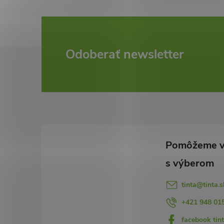
Z
Odoberať newsletter
á
p
ä
t
i
tinta
@
tinta.s
e
+421 948 01
facebook tint