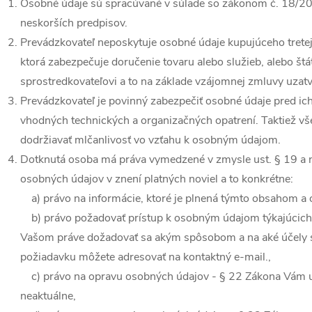
Osobné údaje sú spracúvané v súlade so zákonom č. 18/201
neskorších predpisov.
Prevádzkovateľ neposkytuje osobné údaje kupujúceho tretej
ktorá zabezpečuje doručenie tovaru alebo služieb, alebo št
sprostredkovateľovi a to na základe vzájomnej zmluvy uzat
Prevádzkovateľ je povinný zabezpečiť osobné údaje pred i
vhodných technických a organizačných opatrení. Taktiež vš
dodržiavať mlčanlivosť vo vzťahu k osobným údajom.
Dotknutá osoba má práva vymedzené v zmysle ust. § 19 a n
osobných údajov v znení platných noviel a to konkrétne:
a) právo na informácie, ktoré je plnená týmto obsahom 
b) právo požadovať prístup k osobným údajom týkajúcich 
Vašom práve dožadovať sa akým spôsobom a na aké účely s
požiadavku môžete adresovať na kontaktný e-mail.,
c) právo na opravu osobných údajov - § 22 Zákona Vám 
neaktuálne,