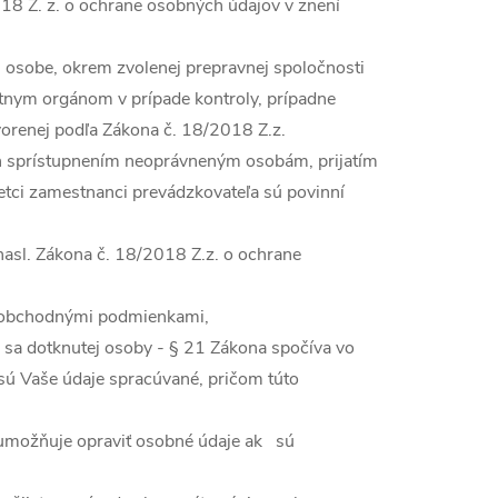
8 Z. z. o ochrane osobných údajov v znení
 osobe, okrem zvolenej prepravnej spoločnosti
átnym orgánom v prípade kontroly, prípadne
vorenej podľa Zákona č. 18/2018 Z.z.
ch sprístupnením neoprávneným osobám, prijatím
etci zamestnanci prevádzkovateľa sú povinní
asl. Zákona č. 18/2018 Z.z. o ochrane
a obchodnými podmienkami,
sa dotknutej osoby - § 21 Zákona spočíva vo
ú Vaše údaje spracúvané, pričom túto
umožňuje opraviť osobné údaje ak sú