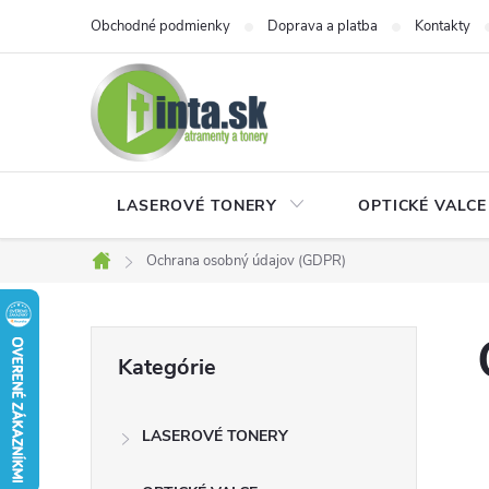
Prejsť
Obchodné podmienky
Doprava a platba
Kontakty
na
obsah
LASEROVÉ TONERY
OPTICKÉ VALCE
Ochrana osobný údajov (GDPR)
Domov
B
Preskočiť
Kategórie
kategórie
o
LASEROVÉ TONERY
č