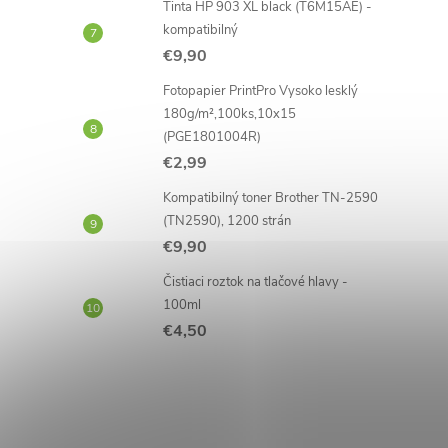
Tinta HP 903 XL black (T6M15AE) -
kompatibilný
€9,90
Fotopapier PrintPro Vysoko lesklý
180g/m²,100ks,10x15
(PGE1801004R)
€2,99
Kompatibilný toner Brother TN-2590
(TN2590), 1200 strán
€9,90
Čistiaci roztok na tlačové hlavy -
100ml
€4,50