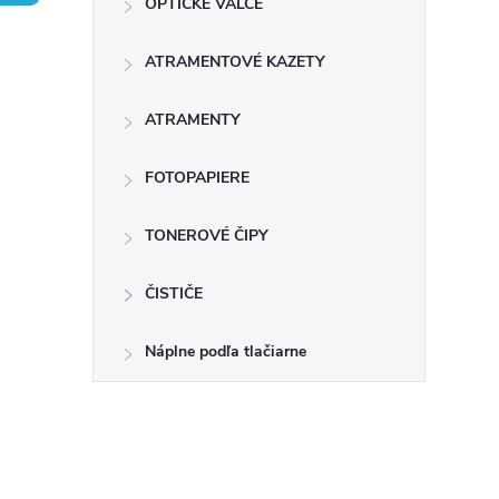
OPTICKÉ VALCE
n
ATRAMENTOVÉ KAZETY
ý
p
ATRAMENTY
a
FOTOPAPIERE
n
TONEROVÉ ČIPY
e
ČISTIČE
l
Náplne podľa tlačiarne