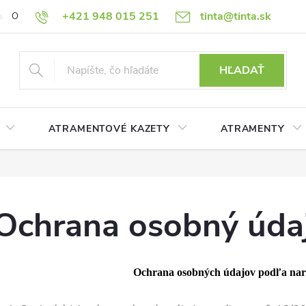
+421 948 015 251
tinta@tinta.sk
O nás
Často kladené otázky
Ako nakupovať
Ochrana osobn
HĽADAŤ
ATRAMENTOVÉ KAZETY
ATRAMENTY
Ochrana osobný úda
Ochrana osobných údajov podľa na