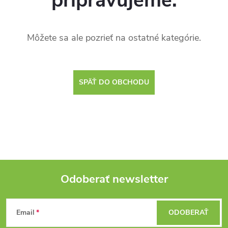
pripravujeme.
Môžete sa ale pozrieť na ostatné kategórie.
SPÄŤ DO OBCHODU
Odoberať newsletter
Z
Email
ODOBERAŤ
á