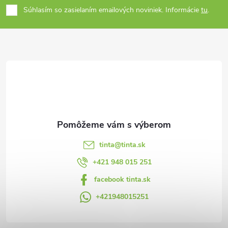
Súhlasím so zasielaním emailových noviniek. Informácie
tu
.
p
ä
t
i
e
tinta
@
tinta.sk
+421 948 015 251
facebook tinta.sk
+421948015251