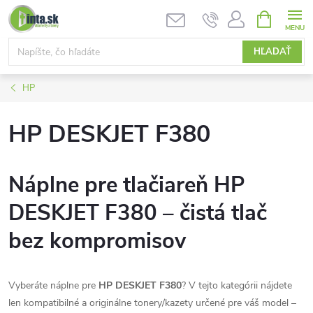
Prejsť
NÁKUPN
KOŠÍK
na
obsah
HĽADAŤ
HP
HP DESKJET F380
Náplne pre tlačiareň HP
DESKJET F380 – čistá tlač
bez kompromisov
Vyberáte náplne pre
HP DESKJET F380
? V tejto kategórii nájdete
len kompatibilné a originálne tonery/kazety určené pre váš model –