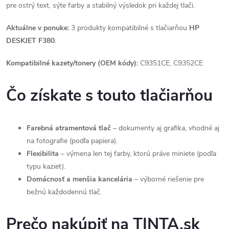
pre ostrý text, sýte farby a stabilný výsledok pri každej tlači.
Aktuálne v ponuke:
3 produkty kompatibilné s tlačiarňou
HP
DESKJET F380
.
Kompatibilné kazety/tonery (OEM kódy):
C9351CE, C9352CE
Čo získate s touto tlačiarňou
Farebná atramentová tlač
– dokumenty aj grafika, vhodné aj
na fotografie (podľa papiera).
Flexibilita
– výmena len tej farby, ktorú práve miniete (podľa
typu kaziet).
Domácnosť a menšia kancelária
– výborné riešenie pre
bežnú každodennú tlač.
Prečo nakúpiť na TINTA.sk