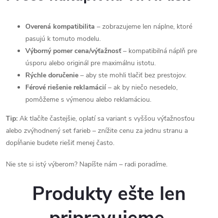
Overená kompatibilita
– zobrazujeme len náplne, ktoré
pasujú k tomuto modelu.
Výborný pomer cena/výťažnosť
– kompatibilná náplň pre
úsporu alebo originál pre maximálnu istotu.
Rýchle doručenie
– aby ste mohli tlačiť bez prestojov.
Férové riešenie reklamácií
– ak by niečo nesedelo,
pomôžeme s výmenou alebo reklamáciou.
Tip:
Ak tlačíte častejšie, oplatí sa variant s vyššou výťažnosťou
alebo zvýhodnený set farieb – znížite cenu za jednu stranu a
dopĺňanie budete riešiť menej často.
Nie ste si istý výberom? Napíšte nám – radi poradíme.
Produkty ešte len