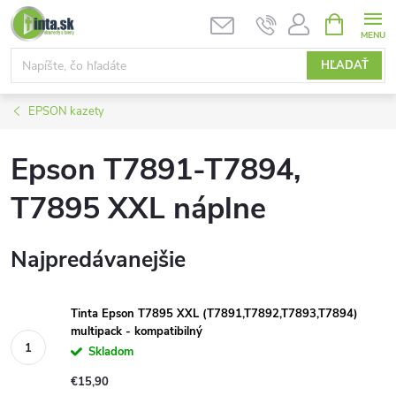
Prejsť
NÁKUPN
KOŠÍK
na
obsah
HĽADAŤ
EPSON kazety
Epson T7891-T7894,
T7895 XXL náplne
Najpredávanejšie
Tinta Epson T7895 XXL (T7891,T7892,T7893,T7894)
multipack - kompatibilný
Skladom
€15,90