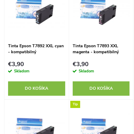
e
p
n
i
i
s
Tinta Epson T7892 XXL cyan
Tinta Epson T7893 XXL
e
- kompatibilný
magenta - kompatibilný
p
p
€3,90
€3,90
r
Skladom
Skladom
r
o
DO KOŠÍKA
DO KOŠÍKA
o
d
Tip
d
u
u