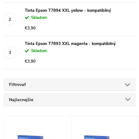
Tinta Epson T7894 XXL yellow - kompatibilný
Skladom
€3,90
Tinta Epson T7893 XXL magenta - kompatibilný
Skladom
€3,90
Filtrovať
R
Najlacnejšie
a
Najdrahšie
V
Najpredávanejšie
d
ý
Abecedne