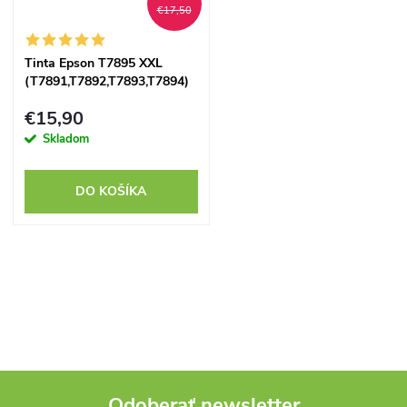
€17,50
Tinta Epson T7895 XXL
(T7891,T7892,T7893,T7894)
multipack - kompatibilný
€15,90
Skladom
DO KOŠÍKA
O
v
l
á
Odoberať newsletter