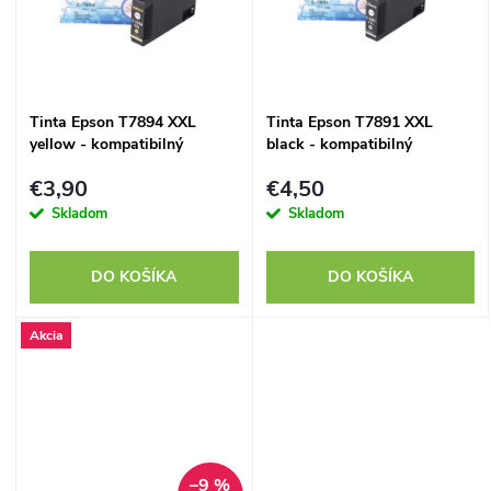
k
k
t
t
o
Tinta Epson T7894 XXL
Tinta Epson T7891 XXL
o
yellow - kompatibilný
black - kompatibilný
v
v
€3,90
€4,50
Skladom
Skladom
DO KOŠÍKA
DO KOŠÍKA
Akcia
–9 %