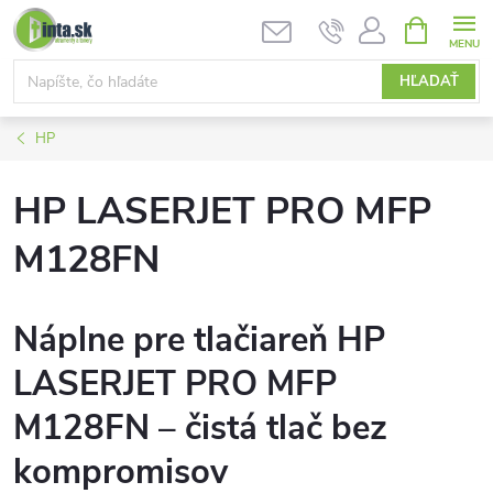
Prejsť
NÁKUPN
KOŠÍK
na
obsah
HĽADAŤ
HP
HP LASERJET PRO MFP
M128FN
Náplne pre tlačiareň HP
LASERJET PRO MFP
M128FN – čistá tlač bez
kompromisov