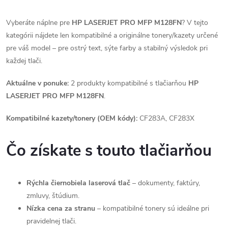
Vyberáte náplne pre
HP LASERJET PRO MFP M128FN
? V tejto
kategórii nájdete len kompatibilné a originálne tonery/kazety určené
pre váš model – pre ostrý text, sýte farby a stabilný výsledok pri
každej tlači.
Aktuálne v ponuke:
2 produkty kompatibilné s tlačiarňou
HP
LASERJET PRO MFP M128FN
.
Kompatibilné kazety/tonery (OEM kódy):
CF283A, CF283X
Čo získate s touto tlačiarňou
Rýchla čiernobiela laserová tlač
– dokumenty, faktúry,
zmluvy, štúdium.
Nízka cena za stranu
– kompatibilné tonery sú ideálne pri
pravidelnej tlači.