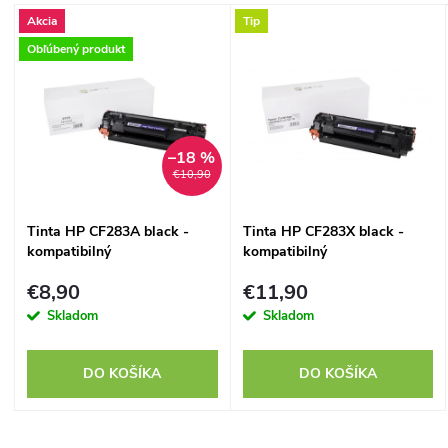
a
V
Akcia
Tip
Najpredávanejšie
d
Obľúbený produkt
ý
Abecedne
e
p
n
–18 %
i
€10,90
i
s
Tinta HP CF283A black -
Tinta HP CF283X black -
e
kompatibilný
kompatibilný
p
p
€8,90
€11,90
r
Skladom
Skladom
r
o
DO KOŠÍKA
DO KOŠÍKA
o
d