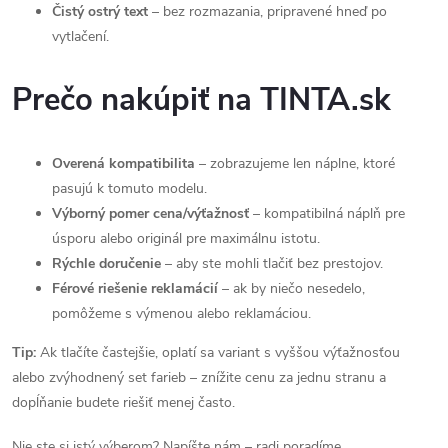
Čistý ostrý text
– bez rozmazania, pripravené hneď po
vytlačení.
Prečo nakúpiť na TINTA.sk
Overená kompatibilita
– zobrazujeme len náplne, ktoré
pasujú k tomuto modelu.
Výborný pomer cena/výťažnosť
– kompatibilná náplň pre
úsporu alebo originál pre maximálnu istotu.
Rýchle doručenie
– aby ste mohli tlačiť bez prestojov.
Férové riešenie reklamácií
– ak by niečo nesedelo,
pomôžeme s výmenou alebo reklamáciou.
Tip:
Ak tlačíte častejšie, oplatí sa variant s vyššou výťažnosťou
alebo zvýhodnený set farieb – znížite cenu za jednu stranu a
dopĺňanie budete riešiť menej často.
Nie ste si istý výberom? Napíšte nám – radi poradíme.