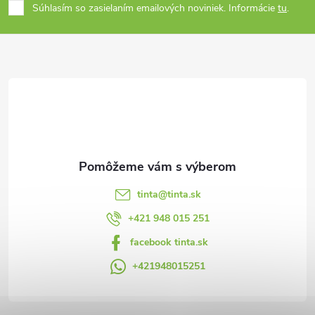
Súhlasím so zasielaním emailových noviniek. Informácie
tu
.
p
ä
t
i
e
tinta
@
tinta.sk
+421 948 015 251
facebook tinta.sk
+421948015251