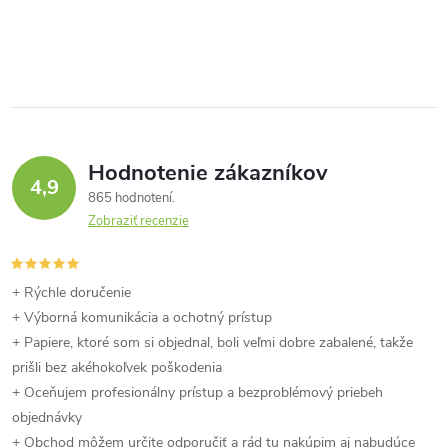
d
O
u
u
v
k
k
l
t
á
t
o
Hodnotenie zákazníkov
d
4,9
o
865 hodnotení
a
v
Zobraziť recenzie
v
c
i
+ Rýchle doručenie
+ Výborná komunikácia a ochotný prístup
e
+ Papiere, ktoré som si objednal, boli veľmi dobre zabalené, takže
prišli bez akéhokoľvek poškodenia
p
+ Oceňujem profesionálny prístup a bezproblémový priebeh
r
objednávky
+ Obchod môžem určite odporučiť a rád tu nakúpim aj nabudúce