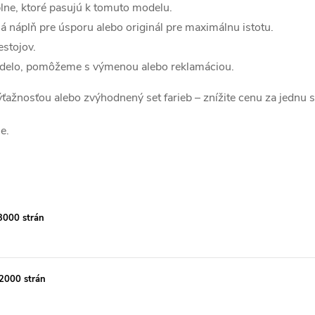
lne, ktoré pasujú k tomuto modelu.
á náplň pre úsporu alebo originál pre maximálnu istotu.
estojov.
edelo, pomôžeme s výmenou alebo reklamáciou.
 výťažnosťou alebo zvýhodnený set farieb – znížite cenu za jednu 
e.
3000 strán
2000 strán