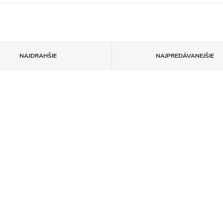
NAJDRAHŠIE
NAJPREDÁVANEJŠIE
–8 %
€11,90