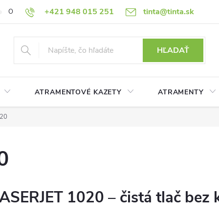
+421 948 015 251
tinta@tinta.sk
O nás
Často kladené otázky
Ako nakupovať
Ochrana osobn
HĽADAŤ
ATRAMENTOVÉ KAZETY
ATRAMENTY
020
0
LASERJET 1020 – čistá tlač be