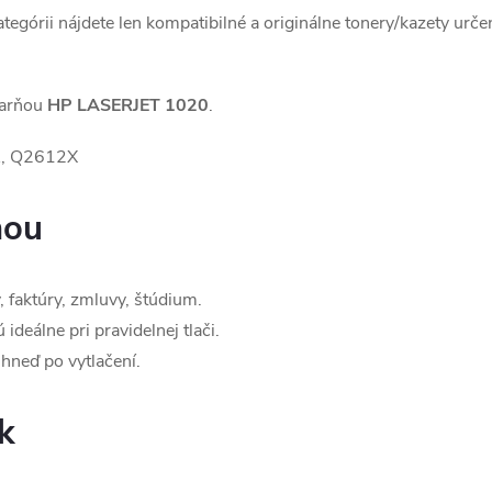
kategórii nájdete len kompatibilné a originálne tonery/kazety urče
iarňou
HP LASERJET 1020
.
, Q2612X
ňou
 faktúry, zmluvy, štúdium.
ideálne pri pravidelnej tlači.
hneď po vytlačení.
k