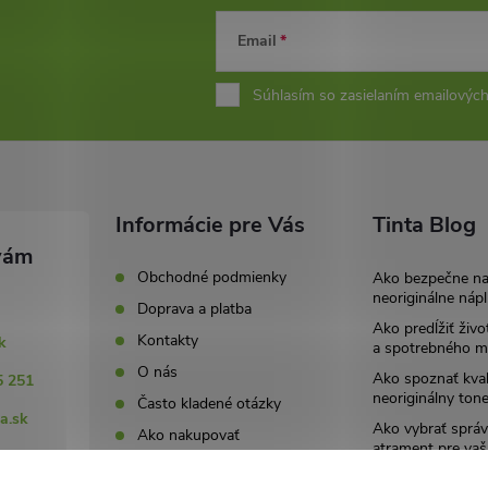
Email
Súhlasím so zasielaním emailových
Informácie pre Vás
Tinta Blog
Obchodné podmienky
Ako bezpečne n
neoriginálne nápl
Doprava a platba
Ako predĺžiť živo
Kontakty
k
a spotrebného ma
O nás
Ako spoznať kval
5 251
neoriginálny tone
Často kladené otázky
a.sk
Ako vybrať správ
Ako nakupovať
atrament pre vaš
251
Ochrana osobný údajov
Archív
(GDPR)