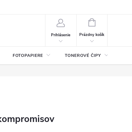
ý údajov (GDPR)
Moja objednávka
NÁKUPNÝ
KOŠÍK
Prázdny košík
Prihlásenie
FOTOPAPIERE
TONEROVÉ ČIPY
ČIS
z kompromisov