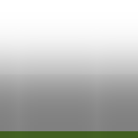
tibilný toner HP Q2612X
, 3000 strán
90
DO KOŠÍKA
adom