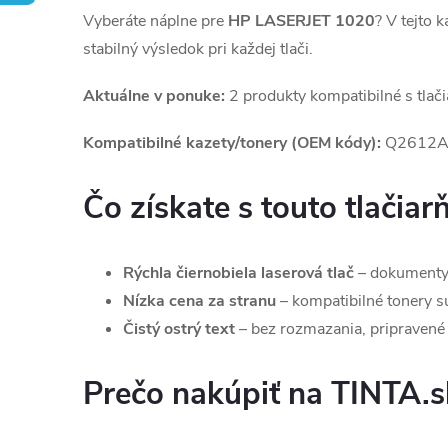
Vyberáte náplne pre
HP LASERJET 1020
? V tejto 
stabilný výsledok pri každej tlači.
Aktuálne v ponuke:
2 produkty kompatibilné s tlač
Kompatibilné kazety/tonery (OEM kódy):
Q2612A
Čo získate s touto tlačiar
Rýchla čiernobiela laserová tlač
– dokumenty,
Nízka cena za stranu
– kompatibilné tonery sú 
Čistý ostrý text
– bez rozmazania, pripravené 
Prečo nakúpiť na TINTA.s