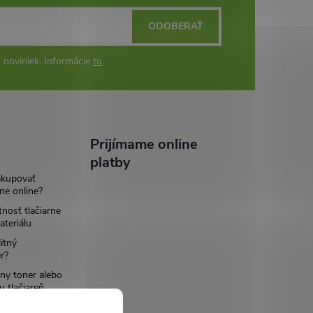
ODOBERAŤ
 noviniek. Informácie
tu
.
Prijímame online
platby
akupovať
ne online?
tnosť tlačiarne
teriálu
itný
r?
ny toner alebo
u tlačiareň