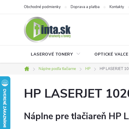
Prejsť
Obchodné podmienky
Doprava a platba
Kontakty
na
obsah
LASEROVÉ TONERY
OPTICKÉ VALCE
Náplne podľa tlačiarne
HP
HP LASERJET 1
Domov
HP LASERJET 102
Náplne pre tlačiareň HP 