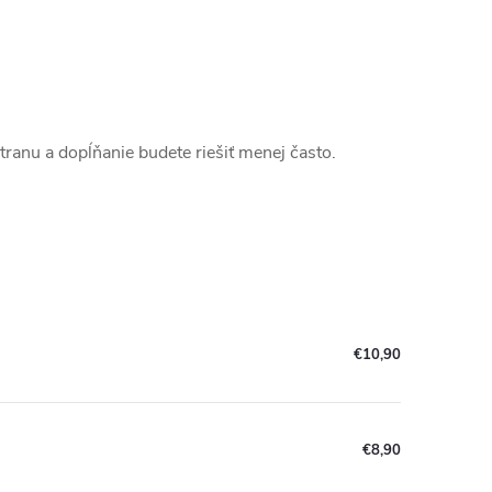
stranu a dopĺňanie budete riešiť menej často.
€10,90
€8,90