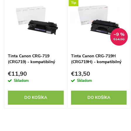
d
Tip
ý
Abecedne
e
p
n
–9 %
i
€14,90
i
s
Tinta Canon CRG-719
Tinta Canon CRG-719H
e
(CRG719) - kompatibilný
(CRG719H) - kompatibilný
p
p
€11,90
€13,50
r
Skladom
Skladom
r
o
DO KOŠÍKA
DO KOŠÍKA
o
d
d
O
u