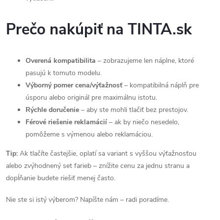
Prečo nakúpiť na TINTA.sk
Overená kompatibilita
– zobrazujeme len náplne, ktoré
pasujú k tomuto modelu.
Výborný pomer cena/výťažnosť
– kompatibilná náplň pre
úsporu alebo originál pre maximálnu istotu.
Rýchle doručenie
– aby ste mohli tlačiť bez prestojov.
Férové riešenie reklamácií
– ak by niečo nesedelo,
pomôžeme s výmenou alebo reklamáciou.
Tip:
Ak tlačíte častejšie, oplatí sa variant s vyššou výťažnosťou
alebo zvýhodnený set farieb – znížite cenu za jednu stranu a
dopĺňanie budete riešiť menej často.
Nie ste si istý výberom? Napíšte nám – radi poradíme.