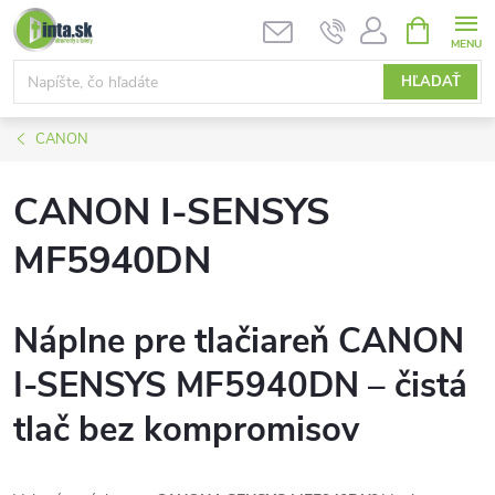
Prejsť
NÁKUPN
KOŠÍK
na
obsah
HĽADAŤ
CANON
CANON I-SENSYS
MF5940DN
Náplne pre tlačiareň CANON
I-SENSYS MF5940DN – čistá
tlač bez kompromisov