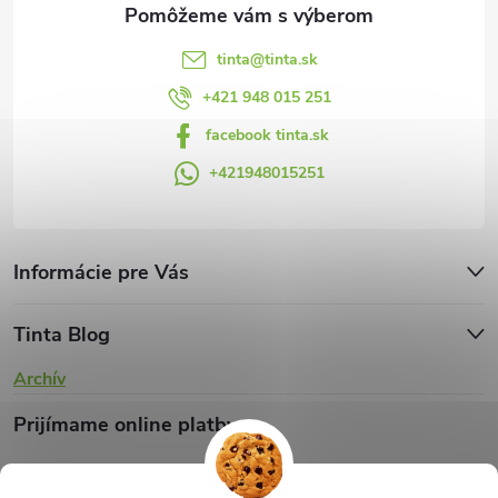
e
k
y
tinta
@
tinta.sk
v
+421 948 015 251
facebook tinta.sk
ý
+421948015251
p
i
s
Informácie pre Vás
u
Tinta Blog
Archív
Prijímame online platby