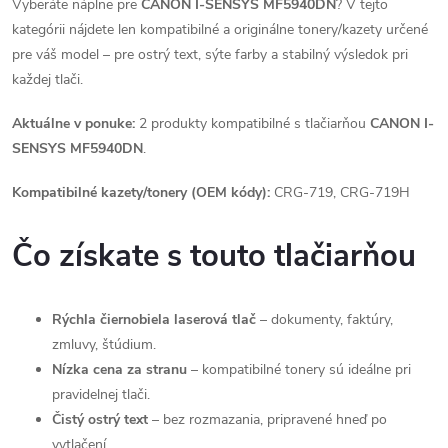
Vyberáte náplne pre
CANON I-SENSYS MF5940DN
? V tejto
kategórii nájdete len kompatibilné a originálne tonery/kazety určené
pre váš model – pre ostrý text, sýte farby a stabilný výsledok pri
každej tlači.
Aktuálne v ponuke:
2 produkty kompatibilné s tlačiarňou
CANON I-
SENSYS MF5940DN
.
Kompatibilné kazety/tonery (OEM kódy):
CRG-719, CRG-719H
Čo získate s touto tlačiarňou
Rýchla čiernobiela laserová tlač
– dokumenty, faktúry,
zmluvy, štúdium.
Nízka cena za stranu
– kompatibilné tonery sú ideálne pri
pravidelnej tlači.
Čistý ostrý text
– bez rozmazania, pripravené hneď po
vytlačení.