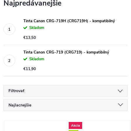
Najpredávanejšie
Tinta Canon CRG-719H (CRG719H) - kompatibilný
Skladom
€13,50
Tinta Canon CRG-719 (CRG719) - kompatibilný
Skladom
€11,90
Filtrovať
R
Najlacnejšie
a
Najdrahšie
V
Akcia
Najpredávanejšie