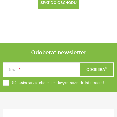
SPÄŤ DO OBCHODU
Odoberať newsletter
Z
Email
ODOBERAŤ
á
Súhlasím so zasielaním emailových noviniek. Informácie
tu
.
p
ä
t