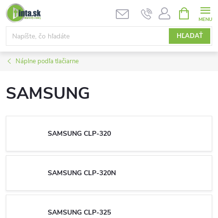
Prejsť
NÁKUPN
KOŠÍK
na
obsah
HĽADAŤ
Náplne podľa tlačiarne
SAMSUNG
SAMSUNG CLP-320
SAMSUNG CLP-320N
SAMSUNG CLP-325