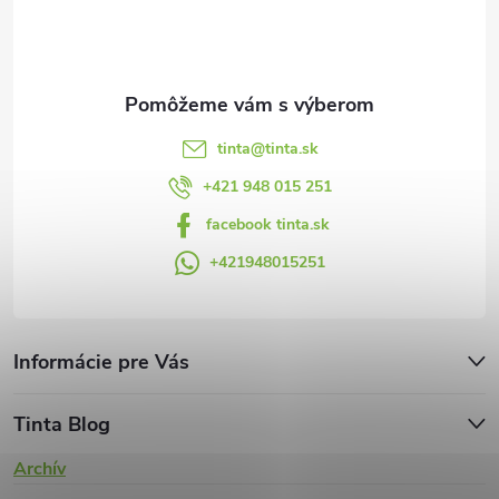
i
e
tinta
@
tinta.sk
+421 948 015 251
facebook tinta.sk
+421948015251
Informácie pre Vás
Tinta Blog
Archív