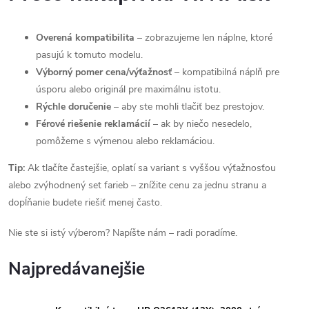
Overená kompatibilita
– zobrazujeme len náplne, ktoré
pasujú k tomuto modelu.
Výborný pomer cena/výťažnosť
– kompatibilná náplň pre
úsporu alebo originál pre maximálnu istotu.
Rýchle doručenie
– aby ste mohli tlačiť bez prestojov.
Férové riešenie reklamácií
– ak by niečo nesedelo,
pomôžeme s výmenou alebo reklamáciou.
Tip:
Ak tlačíte častejšie, oplatí sa variant s vyššou výťažnosťou
alebo zvýhodnený set farieb – znížite cenu za jednu stranu a
dopĺňanie budete riešiť menej často.
Nie ste si istý výberom? Napíšte nám – radi poradíme.
Najpredávanejšie