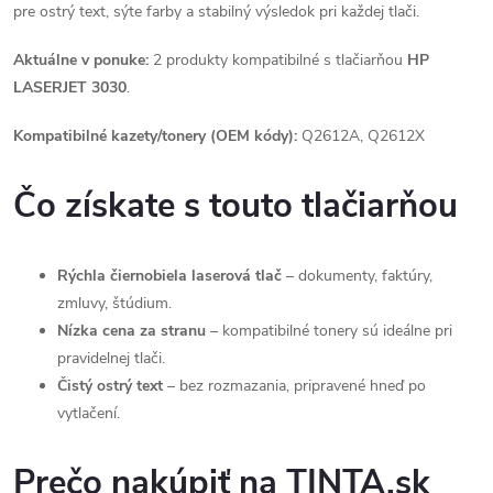
pre ostrý text, sýte farby a stabilný výsledok pri každej tlači.
Aktuálne v ponuke:
2 produkty kompatibilné s tlačiarňou
HP
LASERJET 3030
.
Kompatibilné kazety/tonery (OEM kódy):
Q2612A, Q2612X
Čo získate s touto tlačiarňou
Rýchla čiernobiela laserová tlač
– dokumenty, faktúry,
zmluvy, štúdium.
Nízka cena za stranu
– kompatibilné tonery sú ideálne pri
pravidelnej tlači.
Čistý ostrý text
– bez rozmazania, pripravené hneď po
vytlačení.
Prečo nakúpiť na TINTA.sk