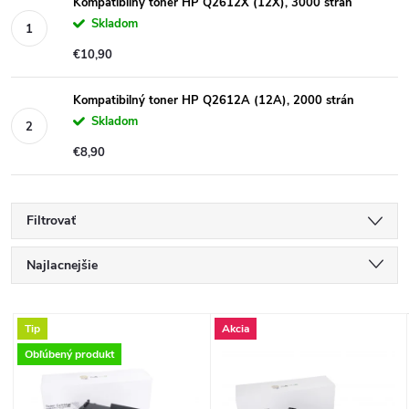
Kompatibilný toner HP Q2612X (12X), 3000 strán
Skladom
€10,90
Kompatibilný toner HP Q2612A (12A), 2000 strán
Skladom
€8,90
Filtrovať
R
Najlacnejšie
a
Najdrahšie
V
Tip
Akcia
Najpredávanejšie
d
Obľúbený produkt
ý
Abecedne
e