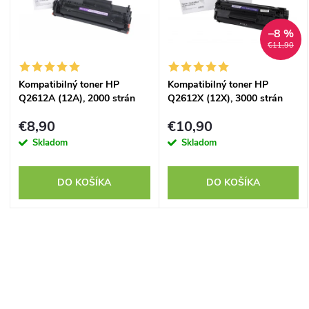
p
n
–8 %
i
€11,90
i
s
Kompatibilný toner HP
Kompatibilný toner HP
e
Q2612A (12A), 2000 strán
Q2612X (12X), 3000 strán
p
p
€8,90
€10,90
r
Skladom
Skladom
r
o
DO KOŠÍKA
DO KOŠÍKA
o
d
d
O
u
u
v
k
k
l