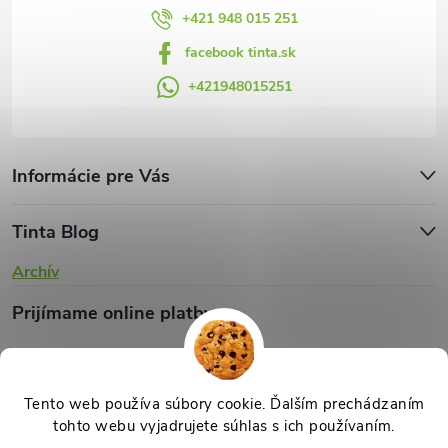
v
+421 948 015 251
facebook tinta.sk
ý
+421948015251
p
i
s
Informácie pre Vás
u
Tinta Blog
Archív
Prijímame online platby
Tento web používa súbory cookie. Ďalším prechádzaním
tohto webu vyjadrujete súhlas s ich používaním.
Copyright 2026
TINTA.sk
. Všetky práva vyhradené.
Upraviť nastavenie