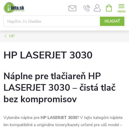
Prejsť
NÁKUPN
KOŠÍK
na
obsah
HĽADAŤ
HP
HP LASERJET 3030
Náplne pre tlačiareň HP
LASERJET 3030 – čistá tlač
bez kompromisov
Vyberáte náplne pre
HP LASERJET 3030
? V tejto kategórii nájdete
len kompatibilné a originálne tonery/kazety určené pre váš model –