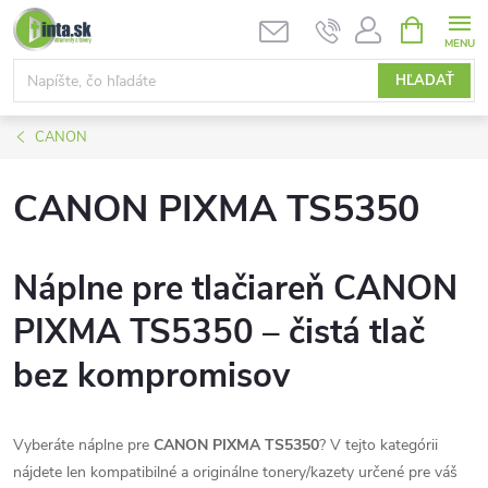
Prejsť
NÁKUPN
KOŠÍK
na
obsah
HĽADAŤ
CANON
CANON PIXMA TS5350
Náplne pre tlačiareň CANON
PIXMA TS5350 – čistá tlač
bez kompromisov
Vyberáte náplne pre
CANON PIXMA TS5350
? V tejto kategórii
nájdete len kompatibilné a originálne tonery/kazety určené pre váš