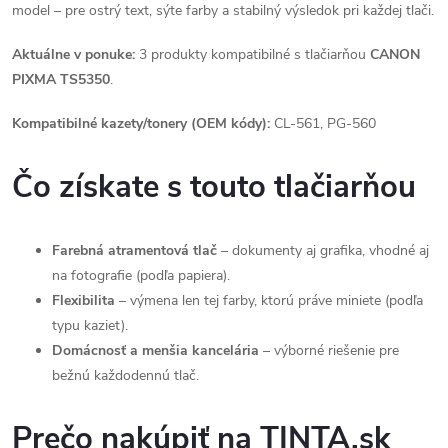
model – pre ostrý text, sýte farby a stabilný výsledok pri každej tlači.
Aktuálne v ponuke:
3 produkty kompatibilné s tlačiarňou
CANON
PIXMA TS5350
.
Kompatibilné kazety/tonery (OEM kódy):
CL-561, PG-560
Čo získate s touto tlačiarňou
Farebná atramentová tlač
– dokumenty aj grafika, vhodné aj
na fotografie (podľa papiera).
Flexibilita
– výmena len tej farby, ktorú práve miniete (podľa
typu kaziet).
Domácnosť a menšia kancelária
– výborné riešenie pre
bežnú každodennú tlač.
Prečo nakúpiť na TINTA.sk