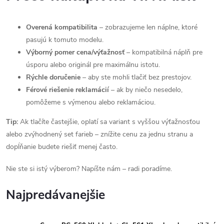
Overená kompatibilita
– zobrazujeme len náplne, ktoré
pasujú k tomuto modelu.
Výborný pomer cena/výťažnosť
– kompatibilná náplň pre
úsporu alebo originál pre maximálnu istotu.
Rýchle doručenie
– aby ste mohli tlačiť bez prestojov.
Férové riešenie reklamácií
– ak by niečo nesedelo,
pomôžeme s výmenou alebo reklamáciou.
Tip:
Ak tlačíte častejšie, oplatí sa variant s vyššou výťažnosťou
alebo zvýhodnený set farieb – znížite cenu za jednu stranu a
dopĺňanie budete riešiť menej často.
Nie ste si istý výberom? Napíšte nám – radi poradíme.
Najpredávanejšie