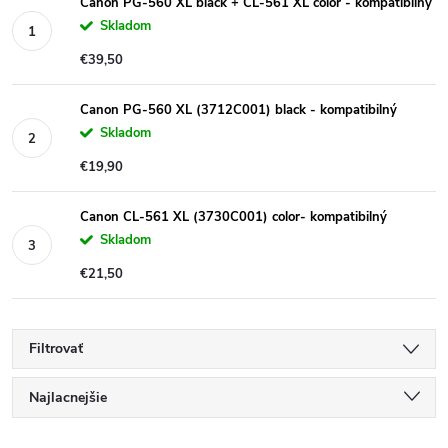
Canon PG-560 XL black + CL-561 XL color - kompatibilný
Skladom
€39,50
Canon PG-560 XL (3712C001) black - kompatibilný
Skladom
€19,90
Canon CL-561 XL (3730C001) color- kompatibilný
Skladom
€21,50
Filtrovať
R
Najlacnejšie
Najdrahšie