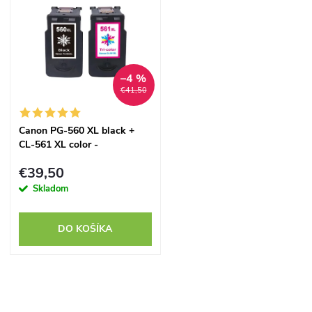
d
u
u
k
k
t
–4 %
€41,50
t
o
Canon PG-560 XL black +
o
CL-561 XL color -
v
kompatibilný
v
€39,50
Skladom
DO KOŠÍKA
O