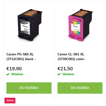
a
V
Najpredávanejšie
d
ý
Abecedne
e
p
n
i
i
s
Canon PG-560 XL
Canon CL-561 XL
e
(3712C001) black -
(3730C001) color-
p
kompatibilný
kompatibilný
p
€19,90
€21,50
r
Skladom
Skladom
r
o
DO KOŠÍKA
DO KOŠÍKA
o
d
Akcia