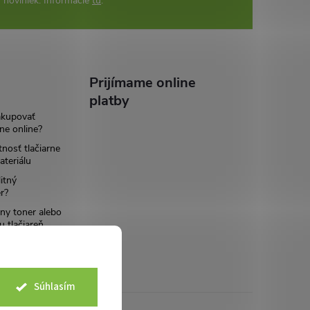
 noviniek. Informácie
tu
.
Prijímame online
platby
akupovať
ne online?
tnosť tlačiarne
teriálu
itný
r?
ny toner alebo
u tlačiareň
Súhlasím