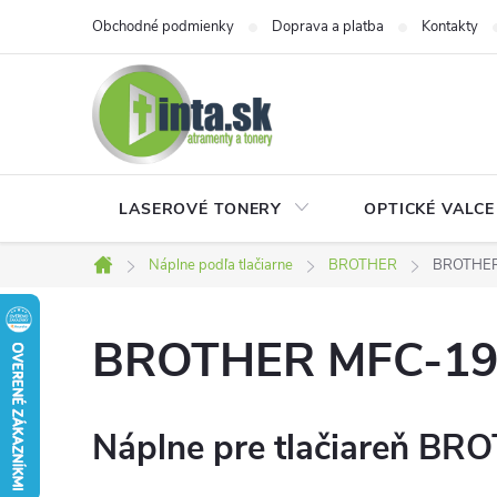
Prejsť
Obchodné podmienky
Doprava a platba
Kontakty
na
obsah
LASEROVÉ TONERY
OPTICKÉ VALCE
Náplne podľa tlačiarne
BROTHER
BROTHE
Domov
BROTHER MFC-1
Náplne pre tlačiareň B