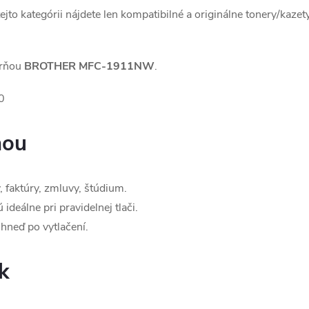
tejto kategórii nájdete len kompatibilné a originálne tonery/kazet
arňou
BROTHER MFC-1911NW
.
0
ňou
 faktúry, zmluvy, štúdium.
ideálne pri pravidelnej tlači.
hneď po vytlačení.
k