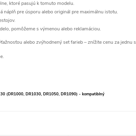
lne, ktoré pasujú k tomuto modelu.
á náplň pre úsporu alebo originál pre maximálnu istotu.
estojov.
edelo, pomôžeme s výmenou alebo reklamáciou.
 výťažnosťou alebo zvýhodnený set farieb – znížite cenu za jednu 
e.
1030 (DR1000, DR1030, DR1050, DR1090) - kompatiblný