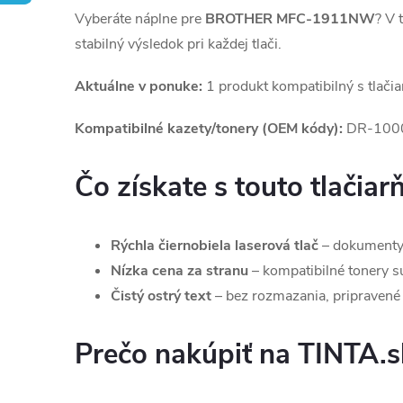
Vyberáte náplne pre
BROTHER MFC-1911NW
? V 
stabilný výsledok pri každej tlači.
Aktuálne v ponuke:
1 produkt kompatibilný s tlači
Kompatibilné kazety/tonery (OEM kódy):
DR-100
Čo získate s touto tlačiar
Rýchla čiernobiela laserová tlač
– dokumenty,
Nízka cena za stranu
– kompatibilné tonery sú 
Čistý ostrý text
– bez rozmazania, pripravené 
Prečo nakúpiť na TINTA.s