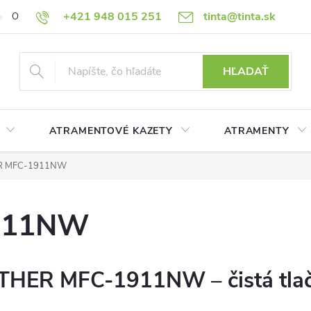
+421 948 015 251
tinta@tinta.sk
O nás
Často kladené otázky
Ako nakupovať
Ochrana osobn
HĽADAŤ
ATRAMENTOVÉ KAZETY
ATRAMENTY
R MFC-1911NW
911NW
ROTHER MFC-1911NW – čistá tla