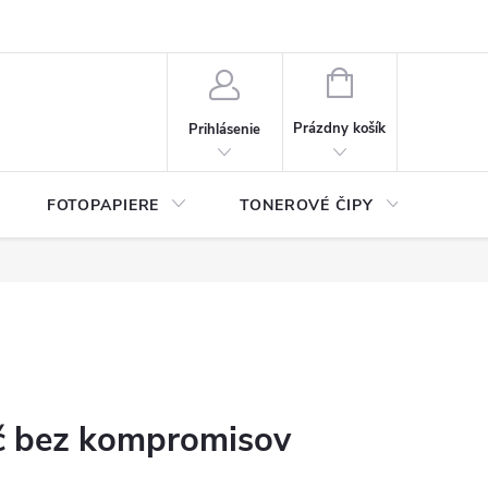
ý údajov (GDPR)
Moja objednávka
NÁKUPNÝ
KOŠÍK
Prázdny košík
Prihlásenie
FOTOPAPIERE
TONEROVÉ ČIPY
ČIS
č bez kompromisov