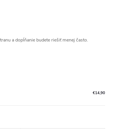
stranu a dopĺňanie budete riešiť menej často.
€14,90