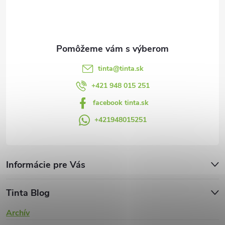
t
r
i
v
e
k
y
tinta
@
tinta.sk
v
+421 948 015 251
facebook tinta.sk
ý
+421948015251
p
i
s
Informácie pre Vás
u
Tinta Blog
Archív