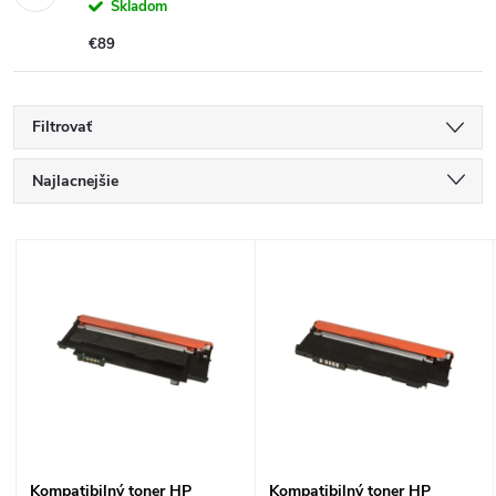
Skladom
€89
Filtrovať
R
Najlacnejšie
a
Najdrahšie
V
Najpredávanejšie
d
ý
Abecedne
e
p
n
i
i
s
Kompatibilný toner HP
Kompatibilný toner HP