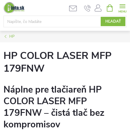
Prejsť
NÁKUPN
KOŠÍK
na
obsah
HĽADAŤ
HP
HP COLOR LASER MFP
179FNW
Náplne pre tlačiareň HP
COLOR LASER MFP
179FNW – čistá tlač bez
kompromisov