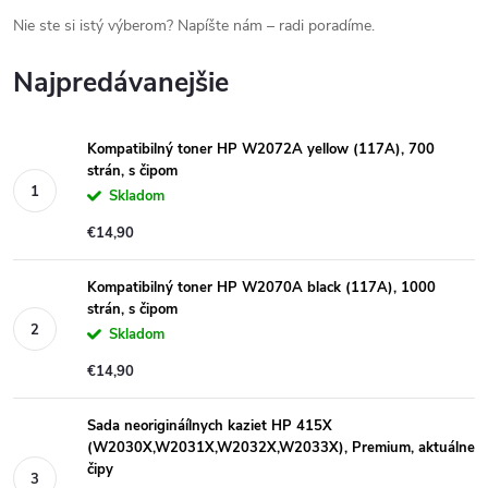
Nie ste si istý výberom? Napíšte nám – radi poradíme.
Najpredávanejšie
Kompatibilný toner HP W2072A yellow (117A), 700
strán, s čipom
Skladom
€14,90
Kompatibilný toner HP W2070A black (117A), 1000
strán, s čipom
Skladom
€14,90
Sada neorigináílnych kaziet HP 415X
(W2030X,W2031X,W2032X,W2033X), Premium, aktuálne
čipy