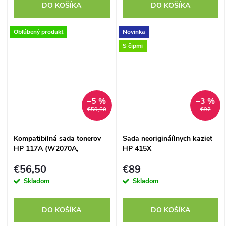
DO KOŠÍKA
DO KOŠÍKA
Obľúbený produkt
Novinka
S čipmi
–5 %
–3 %
€59,60
€92
Kompatibilná sada tonerov
Sada neorigináílnych kaziet
HP 117A (W2070A,
HP 415X
W2071A, W2072A,
(W2030X,W2031X,W2032X,W2
€56,50
€89
W2073A) s čipmi
Premium, aktuálne čipy
Skladom
Skladom
DO KOŠÍKA
DO KOŠÍKA