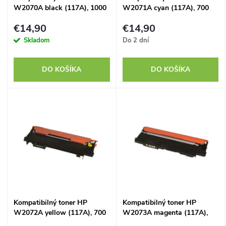
e
W2070A black (117A), 1000
W2071A cyan (117A), 700
p
strán, s čipom
strán, s čipom
p
€14,90
€14,90
r
Skladom
Do 2 dní
r
o
DO KOŠÍKA
DO KOŠÍKA
o
d
d
u
u
k
k
t
t
o
Kompatibilný toner HP
Kompatibilný toner HP
o
W2072A yellow (117A), 700
W2073A magenta (117A),
v
strán, s čipom
700 strán, s čipom