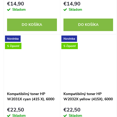
v
€14,90
€14,90
Skladom
Skladom
DO KOŠÍKA
DO KOŠÍKA
Novinka
Novinka
S čipom!
S čipom!
Kompatibilný toner HP
Kompatibilný toner HP
W2031X cyan (415 X), 6000
W2032X yellow (415X), 6000
strán, s aktuálnym čipom
strán, s aktuálnym čipom
€22,50
€22,50
Skladom
Skladom