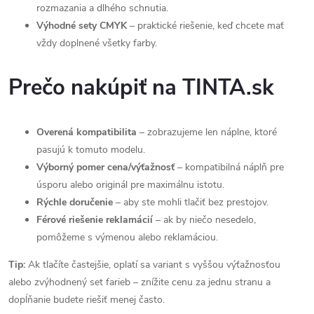
rozmazania a dlhého schnutia.
Výhodné sety CMYK
– praktické riešenie, keď chcete mať
vždy doplnené všetky farby.
Prečo nakúpiť na TINTA.sk
Overená kompatibilita
– zobrazujeme len náplne, ktoré
pasujú k tomuto modelu.
Výborný pomer cena/výťažnosť
– kompatibilná náplň pre
úsporu alebo originál pre maximálnu istotu.
Rýchle doručenie
– aby ste mohli tlačiť bez prestojov.
Férové riešenie reklamácií
– ak by niečo nesedelo,
pomôžeme s výmenou alebo reklamáciou.
Tip:
Ak tlačíte častejšie, oplatí sa variant s vyššou výťažnosťou
alebo zvýhodnený set farieb – znížite cenu za jednu stranu a
dopĺňanie budete riešiť menej často.