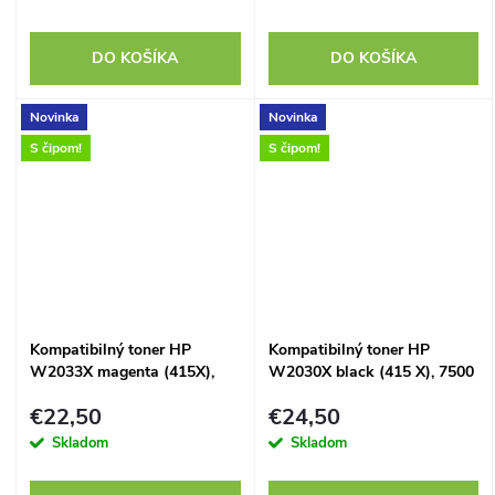
DO KOŠÍKA
DO KOŠÍKA
Novinka
Novinka
S čipom!
S čipom!
Kompatibilný toner HP
Kompatibilný toner HP
W2033X magenta (415X),
W2030X black (415 X), 7500
6000 strán, s aktuálnym
strán, s aktuálnym čipom
€22,50
€24,50
čipom
Skladom
Skladom