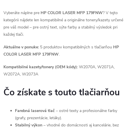
Vyberáte náplne pre
HP COLOR LASER MFP 179FNW
? V tejto
kategórii nájdete len kompatibilné a originálne tonery/kazety určené
pre váš model – pre ostrý text, sýte farby a stabilný výsledok pri
každej tlači.
Aktuálne v ponuke:
5 produktov kompatibilných s tlačiarňou
HP
COLOR LASER MFP 179FNW
.
Kompatibilné kazety/tonery (OEM kódy):
W2070A, W2071A,
W2072A, W2073A
Čo získate s touto tlačiarňou
Farebná laserová tlač
– ostré texty a profesionálne farby
(grafy, prezentácie, letáky).
Stabilný výkon
– vhodné do domácnosti aj kancelárie, bez