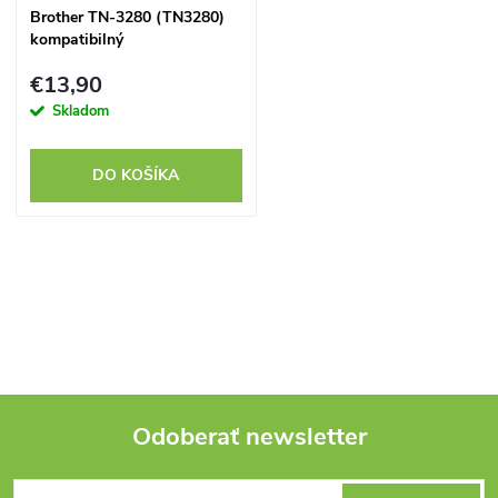
s
Brother TN-3280 (TN3280)
e
kompatibilný
p
p
€13,90
r
Skladom
r
o
DO KOŠÍKA
o
d
d
O
u
u
v
k
k
l
t
á
t
Odoberať newsletter
o
d
Z
o