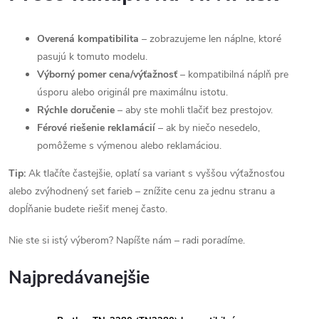
Overená kompatibilita
– zobrazujeme len náplne, ktoré
pasujú k tomuto modelu.
Výborný pomer cena/výťažnosť
– kompatibilná náplň pre
úsporu alebo originál pre maximálnu istotu.
Rýchle doručenie
– aby ste mohli tlačiť bez prestojov.
Férové riešenie reklamácií
– ak by niečo nesedelo,
pomôžeme s výmenou alebo reklamáciou.
Tip:
Ak tlačíte častejšie, oplatí sa variant s vyššou výťažnosťou
alebo zvýhodnený set farieb – znížite cenu za jednu stranu a
dopĺňanie budete riešiť menej často.
Nie ste si istý výberom? Napíšte nám – radi poradíme.
Najpredávanejšie