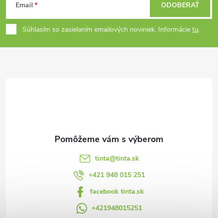
a
v
Email
ODOBERAŤ
á
v
c
Súhlasím so zasielaním emailových noviniek. Informácie
tu
.
p
i
e
ä
p
t
r
i
v
e
k
y
tinta
@
tinta.sk
v
+421 948 015 251
facebook tinta.sk
ý
+421948015251
p