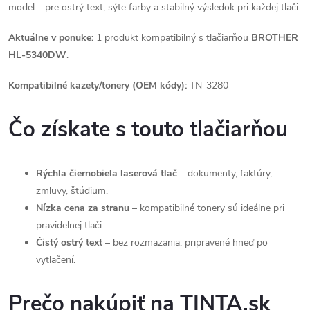
model – pre ostrý text, sýte farby a stabilný výsledok pri každej tlači.
Aktuálne v ponuke:
1 produkt kompatibilný s tlačiarňou
BROTHER
HL-5340DW
.
Kompatibilné kazety/tonery (OEM kódy):
TN-3280
Čo získate s touto tlačiarňou
Rýchla čiernobiela laserová tlač
– dokumenty, faktúry,
zmluvy, štúdium.
Nízka cena za stranu
– kompatibilné tonery sú ideálne pri
pravidelnej tlači.
Čistý ostrý text
– bez rozmazania, pripravené hneď po
vytlačení.
Prečo nakúpiť na TINTA.sk