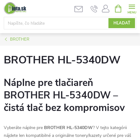
Prejsť
NÁKUPN
KOŠÍK
na
obsah
HĽADAŤ
BROTHER
BROTHER HL-5340DW
Náplne pre tlačiareň
BROTHER HL-5340DW –
čistá tlač bez kompromisov
Vyberáte náplne pre
BROTHER HL-5340DW
? V tejto kategórii
nájdete len kompatibilné a originálne tonery/kazety určené pre váš