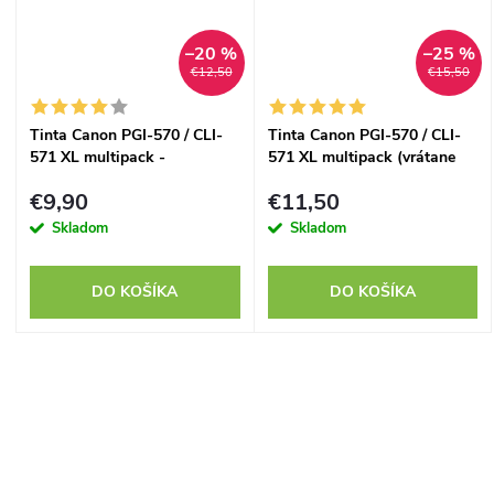
–20 %
–25 %
€12,50
€15,50
Tinta Canon PGI-570 / CLI-
Tinta Canon PGI-570 / CLI-
571 XL multipack -
571 XL multipack (vrátane
kompatibilný
Grey) - kompatibilný
€9,90
€11,50
Skladom
Skladom
DO KOŠÍKA
DO KOŠÍKA
O
v
l