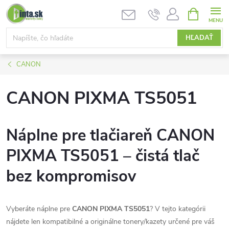
Prejsť
NÁKUPN
KOŠÍK
na
obsah
HĽADAŤ
CANON
CANON PIXMA TS5051
Náplne pre tlačiareň CANON
PIXMA TS5051 – čistá tlač
bez kompromisov
Vyberáte náplne pre
CANON PIXMA TS5051
? V tejto kategórii
nájdete len kompatibilné a originálne tonery/kazety určené pre váš