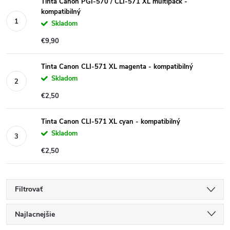
Tinta Canon PGI-570 / CLI-571 XL multipack -
kompatibilný
Skladom
€9,90
Tinta Canon CLI-571 XL magenta - kompatibilný
Skladom
€2,50
Tinta Canon CLI-571 XL cyan - kompatibilný
Skladom
€2,50
Filtrovať
R
Najlacnejšie