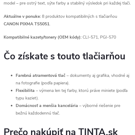
model – pre ostrý text, sýte farby a stabilný výsledok pri každej tlači.
Aktuálne v ponuke:
8 produktov kompatibilných s tlačiarňou
CANON PIXMA TS5051
.
Kompatibilné kazety/tonery (OEM kódy):
CLI-571, PGI-570
Čo získate s touto tlačiarňou
Farebná atramentová tlač
– dokumenty aj grafika, vhodné aj
na fotografie (podľa papiera).
Flexibilita
– výmena len tej farby, ktorú práve miniete (podľa
typu kaziet).
Domácnosť a menšia kancelária
– výborné riešenie pre
bežnú každodennú tlač.
Prečo nakúpiť na TINTA.sk