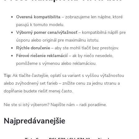
Overená kompatibilita
– zobrazujeme len náplne, ktoré
pasujú k tomuto modelu.
Výborný pomer cena/výťažnosť
– kompatibilná náplň pre
úsporu alebo originál pre maximálnu istotu.
Rýchle doručenie
– aby ste mohli tlačiť bez prestojov.
Férové riešenie reklamácií
– ak by niečo nesedelo,
pomôžeme s výmenou alebo reklamáciou.
Tip:
Ak tlačíte častejšie, oplatí sa variant s vyššou výťažnosťou
alebo zvýhodnený set farieb – znížite cenu za jednu stranu a
dopĺňanie budete riešiť menej často.
Nie ste si istý výberom? Napíšte nám – radi poradíme.
Najpredávanejšie