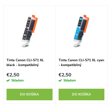
a
Najdrahšie
V
Najpredávanejšie
d
ý
Abecedne
e
p
n
i
i
s
Tinta Canon CLI-571 XL
Tinta Canon CLI-571 XL cyan
e
black - kompatibilný
- kompatibilný
p
p
€2,50
€2,50
r
Skladom
Skladom
r
o
DO KOŠÍKA
DO KOŠÍKA
o
d