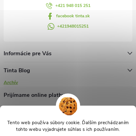
v
+421 948 015 251
facebook tinta.sk
ý
+421948015251
p
i
s
Informácie pre Vás
u
Tinta Blog
Archív
Prijímame online platby
Tento web používa súbory cookie. Ďalším prechádzaním
tohto webu vyjadrujete súhlas s ich používaním.
Copyright 2026
TINTA.sk
. Všetky práva vyhradené.
Upraviť nastavenie