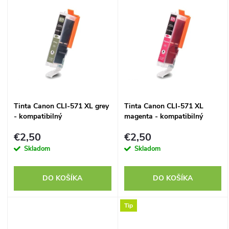
d
u
u
k
k
t
t
o
Tinta Canon CLI-571 XL grey
Tinta Canon CLI-571 XL
o
- kompatibilný
magenta - kompatibilný
v
v
€2,50
€2,50
Skladom
Skladom
DO KOŠÍKA
DO KOŠÍKA
Tip