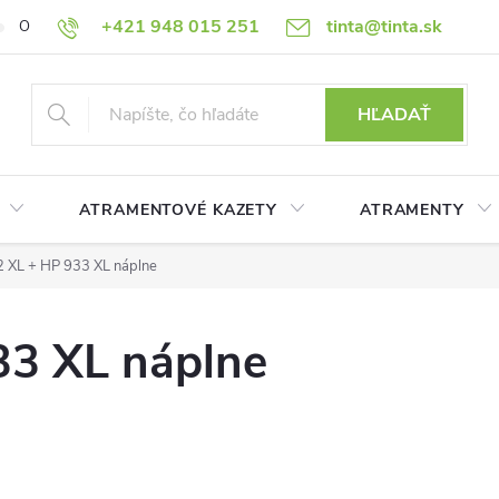
+421 948 015 251
tinta@tinta.sk
O nás
Často kladené otázky
Ako nakupovať
Ochrana osobn
HĽADAŤ
ATRAMENTOVÉ KAZETY
ATRAMENTY
 XL + HP 933 XL náplne
33 XL náplne