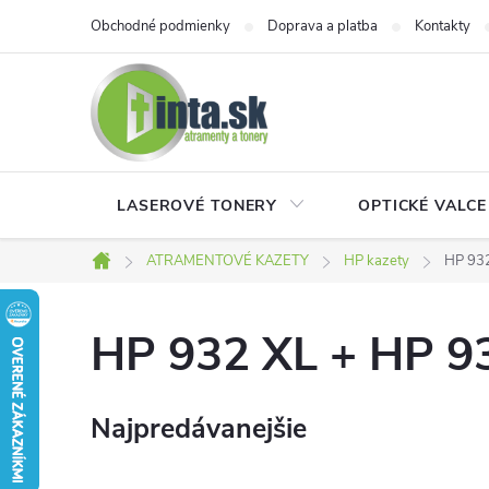
Prejsť
Obchodné podmienky
Doprava a platba
Kontakty
na
obsah
LASEROVÉ TONERY
OPTICKÉ VALCE
ATRAMENTOVÉ KAZETY
HP kazety
HP 932
Domov
HP 932 XL + HP 9
Najpredávanejšie