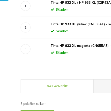
Tinta HP 932 XL / HP 933 XL (C2P42AE)
Skladom
Tinta HP 933 XL yellow (CN056AE) - k
Skladom
Tinta HP 933 XL magenta (CN055AE) -
Skladom
R
NAJLACNEJŠIE
a
5
položiek celkom
d