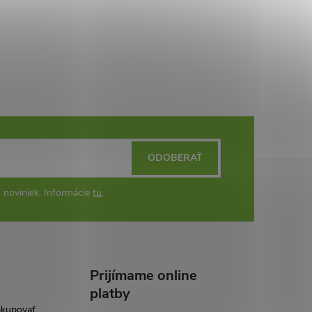
ODOBERAŤ
 noviniek. Informácie
tu
.
Prijímame online
platby
akupovať