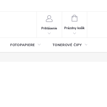
ý údajov (GDPR)
Moja objednávka
NÁKUPNÝ
KOŠÍK
Prázdny košík
Prihlásenie
FOTOPAPIERE
TONEROVÉ ČIPY
ČIS